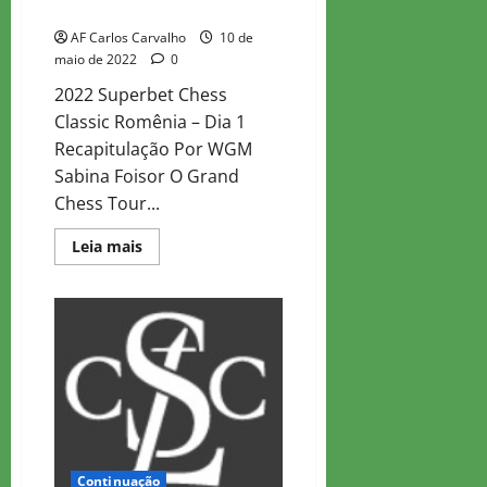
2022 – Recapitulação Do 1º Dia
AF Carlos Carvalho
10 de
maio de 2022
0
2022 Superbet Chess
Classic Romênia – Dia 1
Recapitulação Por WGM
Sabina Foisor O Grand
Chess Tour...
Read
Leia mais
more
about
Clássico
Do
Xadrez
Superbet
2022
–
Recapitulação
Do
1º
Dia
Continuação