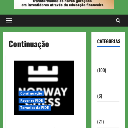
Primary
Menu
Continuação
CATEGORIAS
Aberturas e
Defesas
(100)
Antigas
Brasil
Continuação
(6)
Recente FIDE
Antigas
Torneios da FIDE
FIDE
(21)
NORWAY CHESS 2023 ROD4