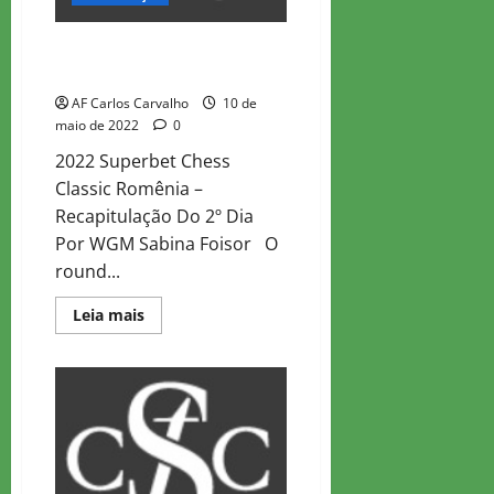
Clássico do Xadrez Superbet
2022 – Recapitulação do 2º dia
AF Carlos Carvalho
10 de
maio de 2022
0
2022 Superbet Chess
Classic Romênia –
Recapitulação Do 2º Dia
Por WGM Sabina Foisor O
round...
Read
Leia mais
more
about
Clássico
do
Xadrez
Superbet
2022
–
Recapitulação
do
2º