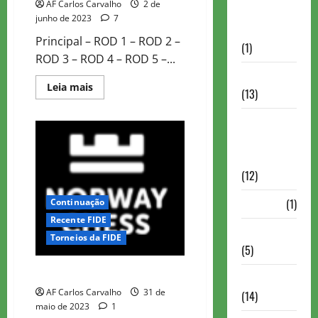
AF Carlos Carvalho
2 de
Autismo no
junho de 2023
7
Xadrez
Principal – ROD 1 – ROD 2 –
(1)
ROD 3 – ROD 4 – ROD 5 –...
Calendários
Read
Leia mais
(13)
more
about
NORWAY
Campeões
CHESS
2023
Mundiais de
ROD4
Xadrez
(12)
Cartola
(1)
Continuação
Recente FIDE
Chess 960
Torneios da FIDE
(5)
NORWAY CHESS 2023 ROD3
ChessBase
AF Carlos Carvalho
31 de
(14)
maio de 2023
1