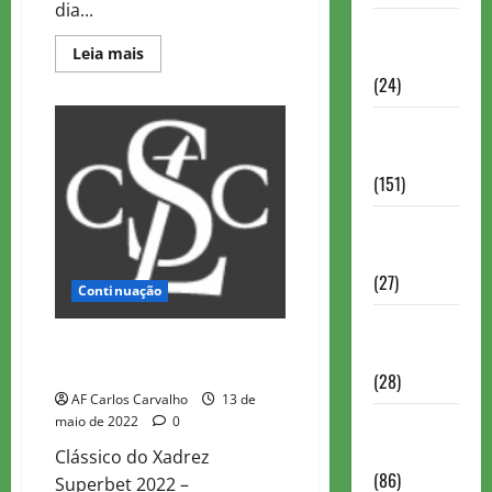
dia...
Torneios
Read
Leia mais
Chess.com
more
(24)
about
2022
Superbet
Torneios da
Chess
Classic
FIDE
Romênia-
Dia
(151)
8
Recapitulação
Torneios de
Xadrez
(27)
Continuação
Torneios
2022 Superbet Chess Classic
FEXERJ
Romênia – Dia 7 Recapitulação
(28)
AF Carlos Carvalho
13 de
Torneios
maio de 2022
0
LICHESS
Clássico do Xadrez
(86)
Superbet 2022 –