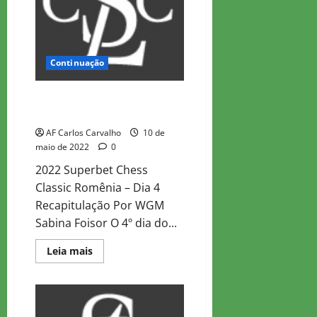
do
3º
dia
Continuação
Clássico do Xadrez Superbet
2022 – Recapitulação do 4º dia
AF Carlos Carvalho
10 de
maio de 2022
0
2022 Superbet Chess
Classic Romênia – Dia 4
Recapitulação Por WGM
Sabina Foisor O 4º dia do...
Read
Leia mais
more
about
Clássico
do
Xadrez
Superbet