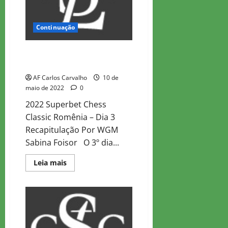
dia
Continuação
Clássico do Xadrez Superbet
2022 – Recapitulação do 3º dia
AF Carlos Carvalho
10 de
maio de 2022
0
2022 Superbet Chess
Classic Romênia – Dia 3
Recapitulação Por WGM
Sabina Foisor O 3º dia...
Read
Leia mais
more
about
Clássico
do
Xadrez
Superbet
2022
–
Recapitulação