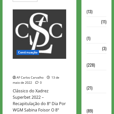
more
about
Comentadas
TEAM
(13)
BRAZIL
LIVE
–
PDF
(11)
Tabela
de
pontuação
Problemas
(1)
Rating
(3)
Continuação
Recente
(228)
2022 Superbet Chess Classic
Romênia-Dia 8 Recapitulação
Recente
AF Carlos Carvalho
13 de
Brasil
maio de 2022
0
(21)
Clássico do Xadrez
Superbet 2022 –
Recente
Recapitulação do 8º Dia Por
FIDE
WGM Sabina Foisor O 8º
(89)