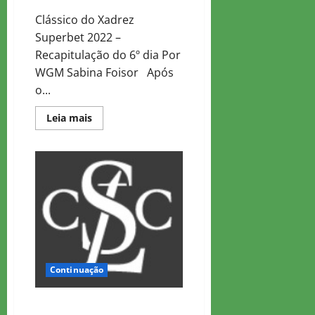
Clássico do Xadrez
Superbet 2022 –
Recapitulação do 6º dia Por
WGM Sabina Foisor Após
o...
Read
Leia mais
more
about
2022
Superbet
Chess
Classic
Romênia
–
Dia
6
Recapitulação
Continuação
Clássico Do Xadrez Superbet