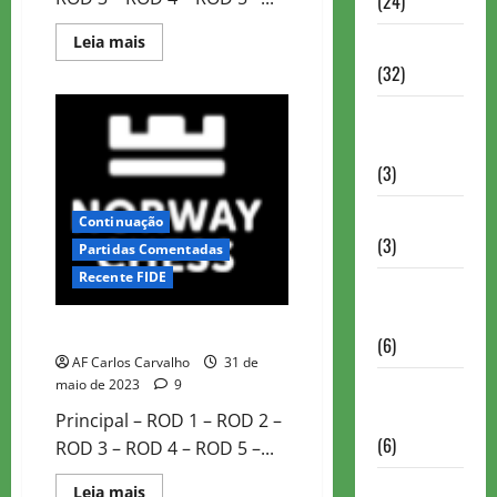
(24)
Read
Leia mais
Homenagem
more
(32)
about
NORWAY
CHESS
Lance do
2023
ROD2
mestre
(3)
Memoriais
Continuação
(3)
Partidas Comentadas
Recente FIDE
Memórias
do Xadrez
NORWAY CHESS 2023 ROD1
(6)
AF Carlos Carvalho
31 de
maio de 2023
9
Mentes
Brilhantes
Principal – ROD 1 – ROD 2 –
(6)
ROD 3 – ROD 4 – ROD 5 –...
Minhas
Read
Leia mais