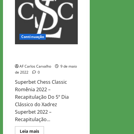
2022
–
Recapitulação
do
4º
dia
Continuação
Superbet 2022 – Recapituação
5ª rodada
AF Carlos Carvalho
9 de maio
de 2022
0
Superbet Chess Classic
Romênia 2022 –
Recapitulação Do 5º Dia
Clássico do Xadrez
Superbet 2022 –
Recapitulação...
Read
Leia mais