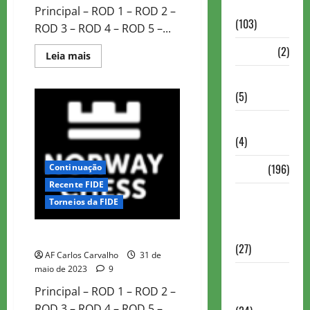
Continuação
Principal – ROD 1 – ROD 2 –
(103)
ROD 3 – ROD 4 – ROD 5 –...
Dossiê
(2)
Read
Leia mais
more
about
Entrevistas
NORWAY
CHESS
(5)
2023
ROD3
ESPORTES
(4)
Estudo
(196)
Continuação
Recente FIDE
Grandes
Torneios da FIDE
nomes do
xadrez
NORWAY CHESS 2023 ROD2
(27)
AF Carlos Carvalho
31 de
maio de 2023
9
Historia do
Principal – ROD 1 – ROD 2 –
Xadrez
ROD 3 – ROD 4 – ROD 5 –...