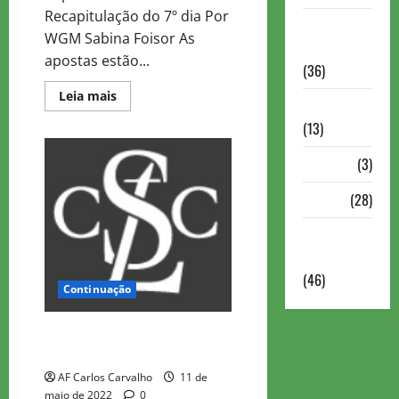
Recapitulação do 7º dia Por
Torneios
WGM Sabina Foisor As
Militares
apostas estão...
(36)
Read
Leia mais
Variedades
more
about
(13)
2022
Superbet
Chess
VÍdeos
(3)
Classic
Romênia
–
Xadrez
(28)
Dia
7
Recapitulação
Xadrez
Online
(46)
Continuação
2022 Superbet Chess Classic
Romênia – Dia 6 Recapitulação
AF Carlos Carvalho
11 de
maio de 2022
0