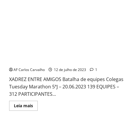
Colegas Tuesday Marathon 5
AF Carlos Carvalho
12 de julho de 2023
1
XADREZ ENTRE AMIGOS Batalha de equipes Colegas
Tuesday Marathon 5ªJ – 20.06.2023 139 EQUIPES –
312 PARTICIPANTES...
Read
Leia mais
more
about
Colegas
Tuesday
Marathon
5