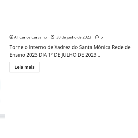
TORNEIO DE XADREZ SANTA MÔNICA 2023 SUB18FEM
AF Carlos Carvalho
30 de junho de 2023
5
Torneio Interno de Xadrez do Santa Mônica Rede de
Ensino 2023 DIA 1º DE JULHO DE 2023...
Read
Leia mais
more
about
TORNEIO
DE
XADREZ
SANTA
MÔNICA
2023
SUB18FEM