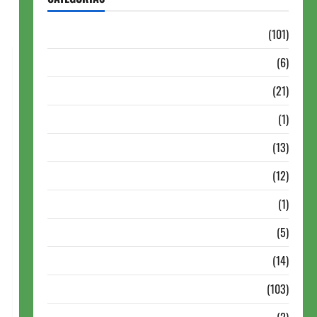
Aberturas e Defesas
(101)
Antigas Brasil
(6)
Antigas FIDE
(21)
Autismo no Xadrez
(1)
Calendários
(13)
Campeões Mundiais de Xadrez
(12)
Cartola
(1)
Chess 960
(5)
ChessBase
(14)
Continuação
(103)