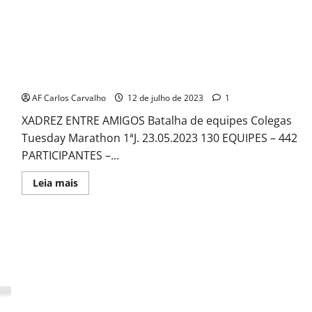
Colegas Tuesday Marathon 1
AF Carlos Carvalho
12 de julho de 2023
1
XADREZ ENTRE AMIGOS Batalha de equipes Colegas
Tuesday Marathon 1ªJ. 23.05.2023 130 EQUIPES – 442
PARTICIPANTES –...
Read
Leia mais
more
about
Colegas
Tuesday
Marathon
1