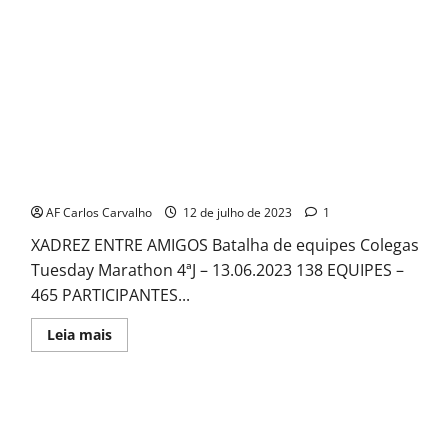
Colegas Tuesday Marathon 4
AF Carlos Carvalho
12 de julho de 2023
1
XADREZ ENTRE AMIGOS Batalha de equipes Colegas
Tuesday Marathon 4ªJ – 13.06.2023 138 EQUIPES –
465 PARTICIPANTES...
Read
Leia mais
more
about
Colegas
Tuesday
Marathon
4