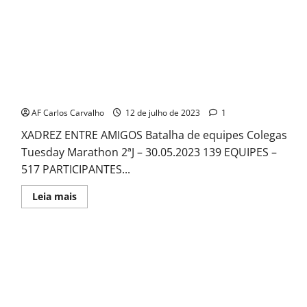
Colegas Tuesday Marathon 2
AF Carlos Carvalho
12 de julho de 2023
1
XADREZ ENTRE AMIGOS Batalha de equipes Colegas
Tuesday Marathon 2ªJ – 30.05.2023 139 EQUIPES –
517 PARTICIPANTES...
Read
Leia mais
more
about
Colegas
Tuesday
Marathon
2