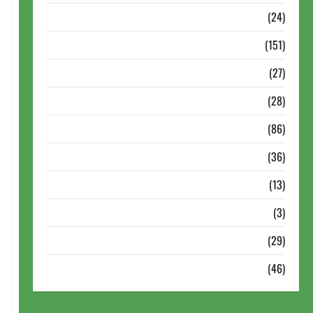
Torneios Chess.com
(24)
Torneios da FIDE
(151)
Torneios de Xadrez
(27)
Torneios FEXERJ
(28)
Torneios LICHESS
(86)
Torneios Militares
(36)
Variedades
(13)
VÍdeos
(3)
Xadrez
(29)
Xadrez Online
(46)