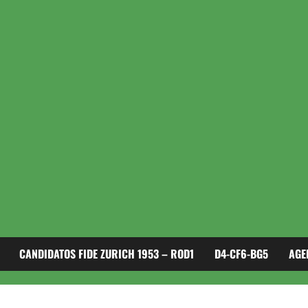
CANDIDATOS FIDE ZURICH 1953 – ROD1
D4-CF6-BG5
AGE