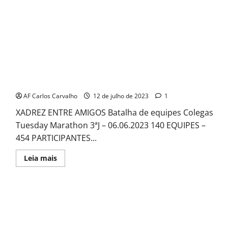
Colegas Tuesday Marathon 3
AF Carlos Carvalho
12 de julho de 2023
1
XADREZ ENTRE AMIGOS Batalha de equipes Colegas
Tuesday Marathon 3ªJ – 06.06.2023 140 EQUIPES –
454 PARTICIPANTES...
Read
Leia mais
more
about
Colegas
Tuesday
Marathon
3