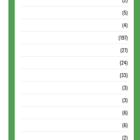
Dossiê
(2)
Entrevistas
(5)
ESPORTES
(4)
Estudo
(197)
Grandes nomes do xadrez
(27)
Historia do Xadrez
(24)
Homenagem
(33)
Lance do mestre
(3)
Memoriais
(3)
Memórias do Xadrez
(6)
Mentes Brilhantes
(6)
Minhas Partidas
(2)