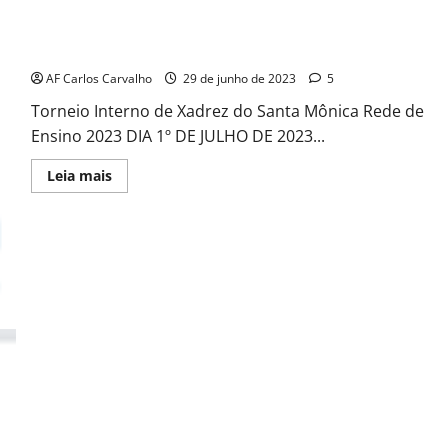
TORNEIO DE XADREZ SANTA MÔNICA 2023 SUB18
AF Carlos Carvalho
29 de junho de 2023
5
Torneio Interno de Xadrez do Santa Mônica Rede de
Ensino 2023 DIA 1º DE JULHO DE 2023...
Read
Leia mais
more
about
TORNEIO
DE
XADREZ
SANTA
MÔNICA
2023
SUB18