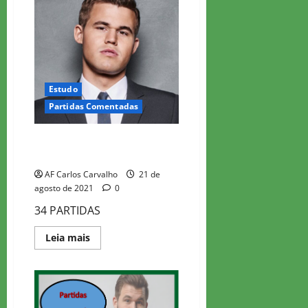
Estudo
Partidas Comentadas
CARLSEN – PARTIDAS
COMENTADAS
AF Carlos Carvalho
21 de
agosto de 2021
0
34 PARTIDAS
Read
Leia mais
more
about
CARLSEN
–
PARTIDAS
COMENTADAS