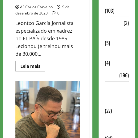
Continuação
AF Carlos Carvalho
9 de
(103)
dezembro de 2023
0
Dossiê
(2)
Leontxo García Jornalista
especializado em xadrez,
Entrevistas
no EL PAÍS desde 1985.
(5)
Lecionou (e treinou mais
de 30.000...
ESPORTES
(4)
Read
Leia mais
more
about
Estudo
(196)
CRÔNICAS
LEONTXO
Grandes
GARCIA
(EL
nomes do
PAÍS)
xadrez
(27)
Historia do
Xadrez