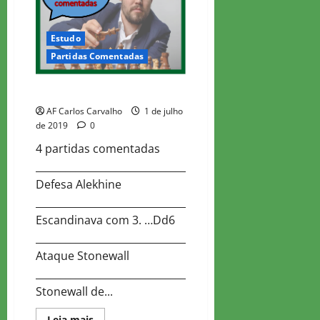
Estudo
Partidas Comentadas
PARTIDAS COMENTADAS
AF Carlos Carvalho
1 de julho
de 2019
0
4 partidas comentadas
_______________________________________________________
Defesa Alekhine
_____________________________________________________
Escandinava com 3. …Dd6
_________________________________________________
Ataque Stonewall
____________________________________________________
Stonewall de...
Read
Leia mais