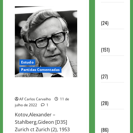
about
CANDIDATOS
Torneios
FIDE
ZURICH
Chess.com
1953
–
(24)
ROD30
Torneios da
FIDE
(151)
Torneios de
Estudo
Xadrez
Partidas Comentadas
(27)
CANDIDATOS FIDE ZURICH 1953
Torneios
– ROD2
FEXERJ
AF Carlos Carvalho
11 de
(28)
julho de 2022
1
Torneios
Kotov,Alexander –
LICHESS
Stahlberg,Gideon [D35]
(86)
Zurich ct Zurich (2), 1953