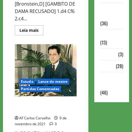
[Bronstein,D] [GAMBITO DE
Torneios
DAMA RECUSADO] 1.d4 Cf6
Militares
2.c4...
(36)
Read
Leia mais
more
Variedades
about
(13)
CANDIDATOS
FIDE
ZURICH
VÍdeos
(3)
1953
–
ROD2
Xadrez
(28)
Xadrez
Estudo
Lance do mestre
Online
Partidas Comentadas
(46)
III CIRCUITO LANCE DO MESTRE
2021
AF Carlos Carvalho
9 de
novembro de 2021
0