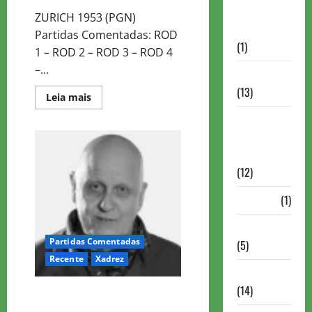
Autismo no
ZURICH 1953 (PGN)
Xadrez
Partidas Comentadas: ROD
(1)
1 – ROD 2 – ROD 3 – ROD 4
–...
Calendários
(13)
Read
Leia mais
more
about
Campeões
CANDIDATOS
Mundiais de
FIDE
ZURICH
Xadrez
1953
(12)
Cartola
(1)
Chess 960
Partidas Comentadas
(5)
Recente
Xadrez
ChessBase
(14)
CRÔNICAS LEONTXO GARCIA (EL
PAÍS)