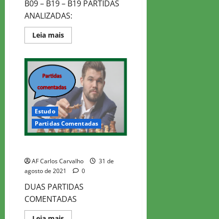
B09 – B19 – B19 PARTIDAS
ANALIZADAS:
Read
Leia mais
more
about
CARO-
KANN
Estudo
Partidas Comentadas
GAMBITO BENKO
AF Carlos Carvalho
31 de
agosto de 2021
0
DUAS PARTIDAS
COMENTADAS
Read
Leia mais