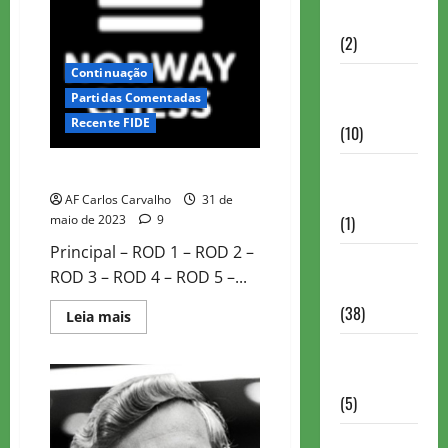
NEUROCHESS
Partidas
(2)
Continuação
Notícias
Partidas Comentadas
Antigas
Recente FIDE
(10)
Notícias
NORWAY CHESS 2023 ROD1
Brasil
AF Carlos Carvalho
31 de
(1)
maio de 2023
9
Principal – ROD 1 – ROD 2 –
Notícias
ROD 3 – ROD 4 – ROD 5 –...
Internacionais
(38)
Read
Leia mais
more
about
Notícias
NORWAY
CHESS
Nacionais
2023
ROD1
(5)
Partidas