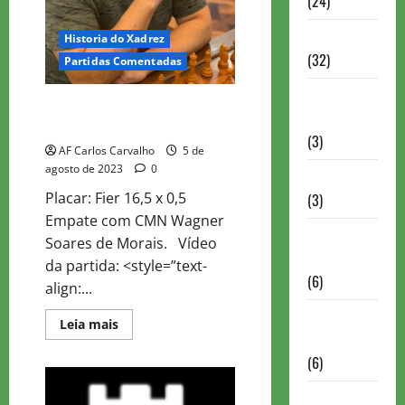
(24)
Homenagem
Historia do Xadrez
(32)
Partidas Comentadas
Lance do
SIMULTÂNEA ALEXANDR FIER –
mestre
NEUROCHESS
(3)
AF Carlos Carvalho
5 de
agosto de 2023
0
Memoriais
Placar: Fier 16,5 x 0,5
(3)
Empate com CMN Wagner
Memórias
Soares de Morais. Vídeo
do Xadrez
da partida: <style=”text-
(6)
align:...
Mentes
Read
Leia mais
more
Brilhantes
about
(6)
SIMULTÂNEA
ALEXANDR
FIER
Minhas
–