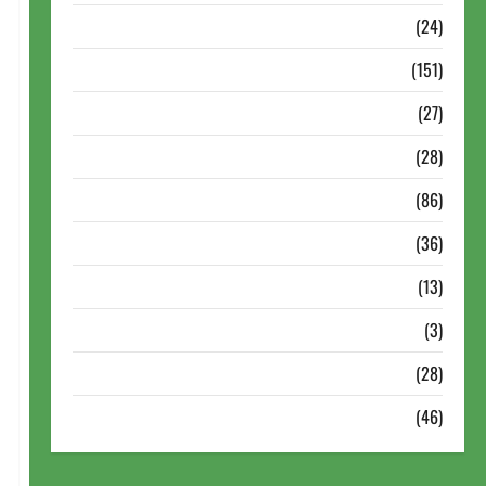
Torneios Chess.com
(24)
Torneios da FIDE
(151)
Torneios de Xadrez
(27)
Torneios FEXERJ
(28)
Torneios LICHESS
(86)
Torneios Militares
(36)
Variedades
(13)
VÍdeos
(3)
Xadrez
(28)
Xadrez Online
(46)