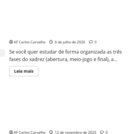
APRENDA XADREZ ON LINE
AF Carlos Carvalho
6 de julho de 2026
0
Se você quer estudar de forma organizada as três
fases do xadrez (abertura, meio-jogo e final), a...
Read
Leia mais
more
about
APRENDA
XADREZ
ON
LINE
CIRCUITO MARATONA CIBRAU 2025
AF Carlos Carvalho
12 de novembro de 2025
0