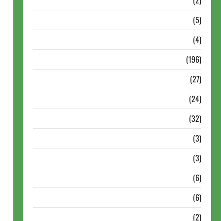
Dossiê
(2)
Entrevistas
(5)
ESPORTES
(4)
Estudo
(196)
Grandes nomes do xadrez
(27)
Historia do Xadrez
(24)
Homenagem
(32)
Lance do mestre
(3)
Memoriais
(3)
Memórias do Xadrez
(6)
Mentes Brilhantes
(6)
Minhas Partidas
(2)