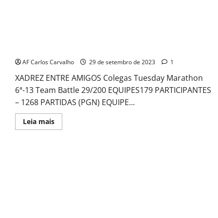
Colegas Tuesday Marathon 6ª -13
AF Carlos Carvalho
29 de setembro de 2023
1
XADREZ ENTRE AMIGOS Colegas Tuesday Marathon
6ª-13 Team Battle 29/200 EQUIPES179 PARTICIPANTES
– 1268 PARTIDAS (PGN) EQUIPE...
Read
Leia mais
more
about
Colegas
Tuesday
Marathon
6ª
-13