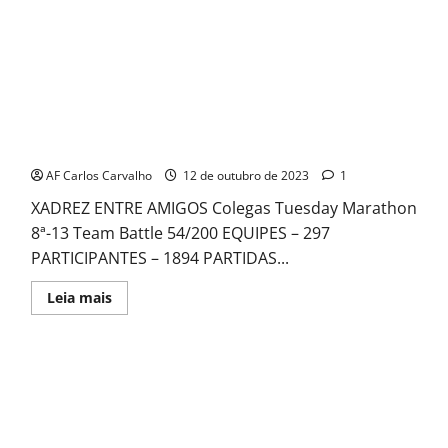
I
TORNEIO
INKLUZIVA
DE
XADREZ
ESCOLAR
ETAPA
CENTRO-
OESTE
2023
Colegas Tuesday Marathon 8ª -13
AF Carlos Carvalho
12 de outubro de 2023
1
XADREZ ENTRE AMIGOS Colegas Tuesday Marathon
8ª-13 Team Battle 54/200 EQUIPES – 297
PARTICIPANTES – 1894 PARTIDAS...
Read
Leia mais
more
about
Colegas
Tuesday
Marathon
8ª
-13