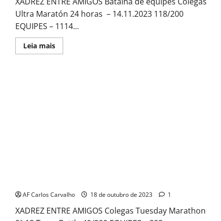
XADREZ ENTRE AMIGOS Batalha de equipes Colegas
Ultra Maratón 24 horas – 14.11.2023 118/200
EQUIPES – 1114...
Read
Leia mais
more
about
ULTRA
MARATHON
24
HORAS
CTM
13
Colegas Tuesday Marathon 9ª -13
AF Carlos Carvalho
18 de outubro de 2023
1
XADREZ ENTRE AMIGOS Colegas Tuesday Marathon