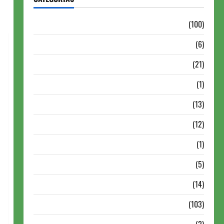
Aberturas e Defesas
(100)
Antigas Brasil
(6)
Antigas FIDE
(21)
Autismo no Xadrez
(1)
Calendários
(13)
Campeões Mundiais de Xadrez
(12)
Cartola
(1)
Chess 960
(5)
ChessBase
(14)
Continuação
(103)