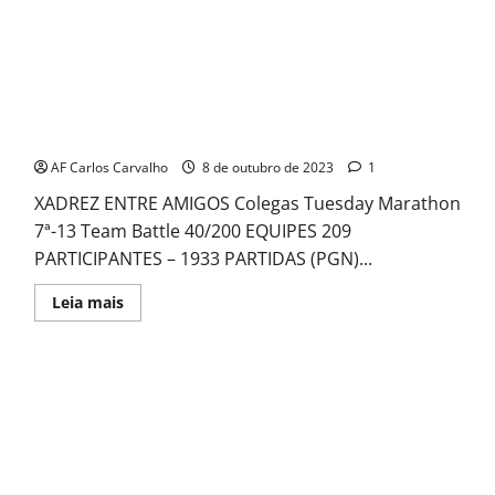
Colegas Tuesday Marathon 7ª -13
AF Carlos Carvalho
8 de outubro de 2023
1
XADREZ ENTRE AMIGOS Colegas Tuesday Marathon
7ª-13 Team Battle 40/200 EQUIPES 209
PARTICIPANTES – 1933 PARTIDAS (PGN)...
Read
Leia mais
more
about
Colegas
Tuesday
Marathon
7ª
-13