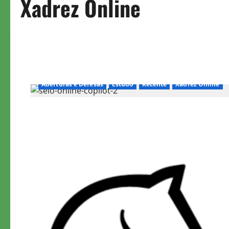
Xadrez Online
Aberturas e Defesas
Estudo
Recente
Xadrez Online