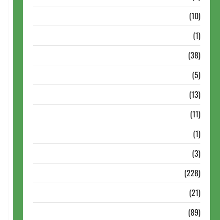
Notícias Antigas
(10)
Notícias Brasil
(1)
Notícias Internacionais
(38)
Notícias Nacionais
(5)
Partidas Comentadas
(13)
PDF
(11)
Problemas
(1)
Rating
(3)
Recente
(228)
Recente Brasil
(21)
Recente FIDE
(89)