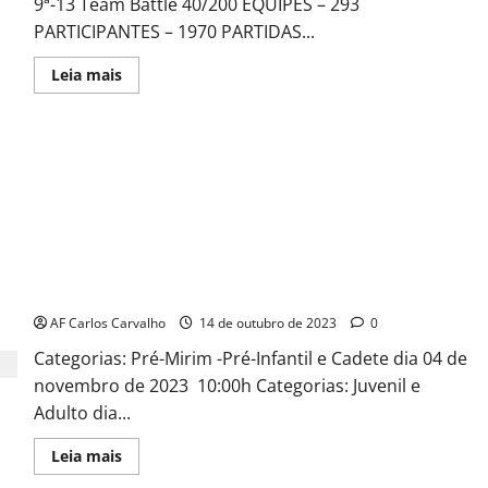
9ª-13 Team Battle 40/200 EQUIPES – 293
PARTICIPANTES – 1970 PARTIDAS...
Read
Leia mais
more
about
Colegas
Tuesday
Marathon
9ª
-13
I TORNEIO INKLUZIVA DE XADREZ ESCOLAR ETAPA CENTRO-
OESTE 2023
AF Carlos Carvalho
14 de outubro de 2023
0
Categorias: Pré-Mirim -Pré-Infantil e Cadete dia 04 de
novembro de 2023 10:00h Categorias: Juvenil e
Adulto dia...
Read
Leia mais
more
about