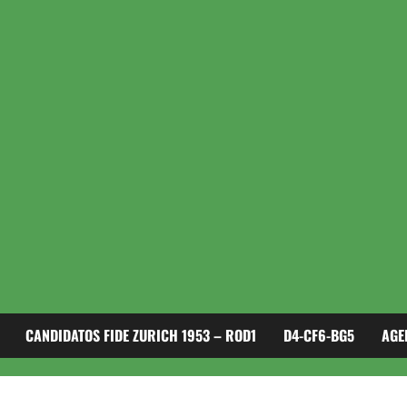
CANDIDATOS FIDE ZURICH 1953 – ROD1
D4-CF6-BG5
AGE