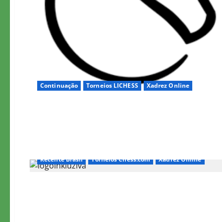
Continuação
Torneios LICHESS
Xadrez Online
Recente Brasil
Torneios Chess.com
Xadrez Online