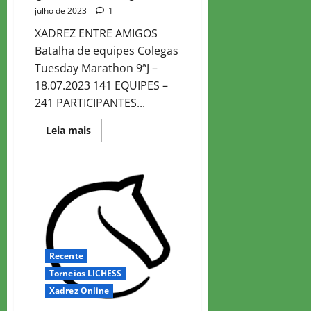
julho de 2023
1
XADREZ ENTRE AMIGOS
Batalha de equipes Colegas
Tuesday Marathon 9ªJ –
18.07.2023 141 EQUIPES –
241 PARTICIPANTES...
Read
Leia mais
more
about
Colegas
Tuesday
Marathon
9
Recente
Torneios LICHESS
Xadrez Online