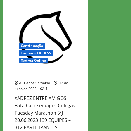
about
Colegas
Tuesday
Marathon
6
Continuação
Torneios LICHESS
Xadrez Online
Colegas Tuesday Marathon 5
AF Carlos Carvalho
12 de
julho de 2023
1
XADREZ ENTRE AMIGOS
Batalha de equipes Colegas
Tuesday Marathon 5ªJ –
20.06.2023 139 EQUIPES –
312 PARTICIPANTES...