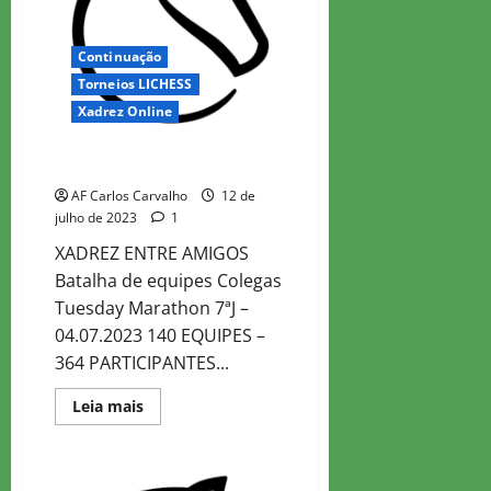
Continuação
Torneios LICHESS
Xadrez Online
Colegas Tuesday Marathon 7
AF Carlos Carvalho
12 de
julho de 2023
1
XADREZ ENTRE AMIGOS
Batalha de equipes Colegas
Tuesday Marathon 7ªJ –
04.07.2023 140 EQUIPES –
364 PARTICIPANTES...
Read
Leia mais
more
about
Colegas
Tuesday
Marathon