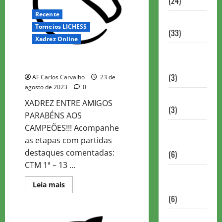
(24)
Recente
Homenagem
Torneios LICHESS
(33)
Xadrez Online
Lance do
Colegas Tuesday Marathon -13
mestre
(3)
AF Carlos Carvalho
23 de
agosto de 2023
0
Memoriais
XADREZ ENTRE AMIGOS
(3)
PARABÉNS AOS
CAMPEÕES!!! Acompanhe
Memórias
as etapas com partidas
do Xadrez
destaques comentadas:
(6)
CTM 1ª – 13 ...
Mentes
Read
Leia mais
Brilhantes
more
(6)
about
Colegas
Tuesday
Minhas
Marathon