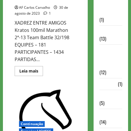
Autismo no
AF Carlos Carvalho
30 de
Xadrez
agosto de 2023
1
(1)
XADREZ ENTRE AMIGOS
Kratos 100mil Marathon
Calendários
2ª-13 Team Battle 32/198
(13)
EQUIPES – 181
Campeões
PARTICIPANTES – 1434
Mundiais de
PARTIDAS...
Xadrez
Read
Leia mais
(12)
more
about
Colegas
Cartola
(1)
Tuesday
Marathon
Chess 960
2ª-13
(5)
ChessBase
(14)
Continuação