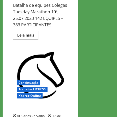
Batalha de equipes Colegas
Tuesday Marathon 10ªJ –
25.07.2023 142 EQUIPES –
383 PARTICIPANTES...
Read
Leia mais
more
about
Colegas
Tuesday
Marathon
10
Continuação
Torneios LICHESS
Xadrez Online
Colegas Tuesday Marathon 9
AF Carlos Carvalho
18 de