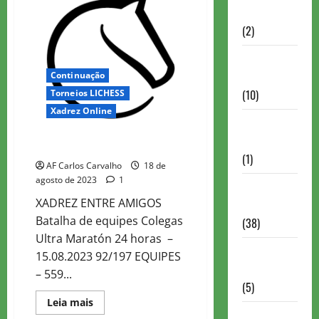
-13
Partidas
(2)
Notícias
Antigas
Continuação
(10)
Torneios LICHESS
Xadrez Online
Notícias
Brasil
Colegas 24h ULTRAMARATÓN
(1)
AF Carlos Carvalho
18 de
agosto de 2023
1
Notícias
XADREZ ENTRE AMIGOS
Internacionais
Batalha de equipes Colegas
(38)
Ultra Maratón 24 horas –
Notícias
15.08.2023 92/197 EQUIPES
Nacionais
– 559...
(5)
Read
Leia mais
more
Partidas