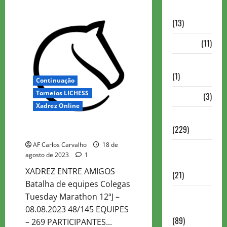
about
Comentadas
Colegas
24h
(13)
ULTRAMARATÓN
PDF
(11)
Problemas
(1)
Continuação
Torneios LICHESS
Rating
(3)
Xadrez Online
Recente
(229)
Colegas Tuesday Marathon 12
AF Carlos Carvalho
18 de
Recente
agosto de 2023
1
Brasil
XADREZ ENTRE AMIGOS
(21)
Batalha de equipes Colegas
Recente
Tuesday Marathon 12ªJ –
FIDE
08.08.2023 48/145 EQUIPES
(89)
– 269 PARTICIPANTES...