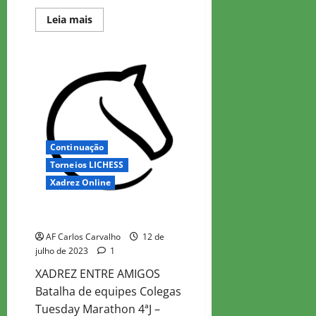
Read
Leia mais
more
about
Colegas
Tuesday
Marathon
5
Continuação
Torneios LICHESS
Xadrez Online
Colegas Tuesday Marathon 4
AF Carlos Carvalho
12 de
julho de 2023
1
XADREZ ENTRE AMIGOS
Batalha de equipes Colegas
Tuesday Marathon 4ªJ –