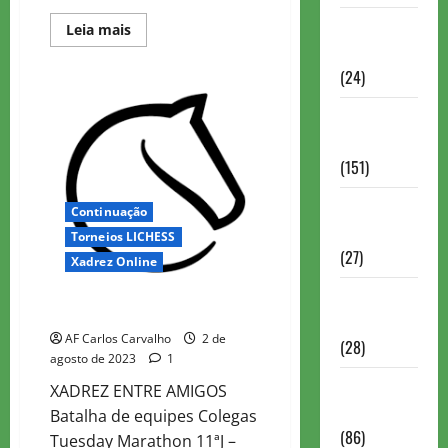
Torneios
Read
Leia mais
more
Chess.com
about
Colegas
(24)
Tuesday
Marathon
12
Torneios da
FIDE
(151)
Torneios de
Continuação
Xadrez
Torneios LICHESS
(27)
Xadrez Online
Torneios
Colegas Tuesday Marathon 11
FEXERJ
AF Carlos Carvalho
2 de
(28)
agosto de 2023
1
Torneios
XADREZ ENTRE AMIGOS
LICHESS
Batalha de equipes Colegas
(86)
Tuesday Marathon 11ªJ –