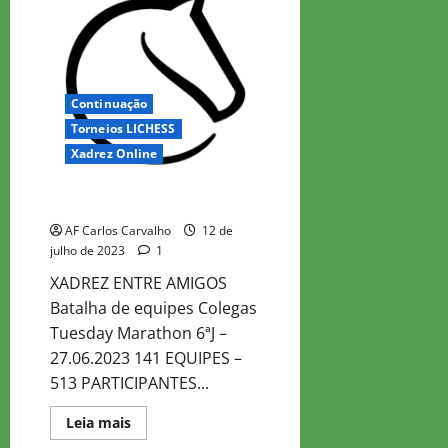
7
Continuação
Torneios LICHESS
Xadrez Online
Colegas Tuesday Marathon 6
AF Carlos Carvalho
12 de
julho de 2023
1
XADREZ ENTRE AMIGOS
Batalha de equipes Colegas
Tuesday Marathon 6ªJ –
27.06.2023 141 EQUIPES –
513 PARTICIPANTES...
Read
Leia mais
more