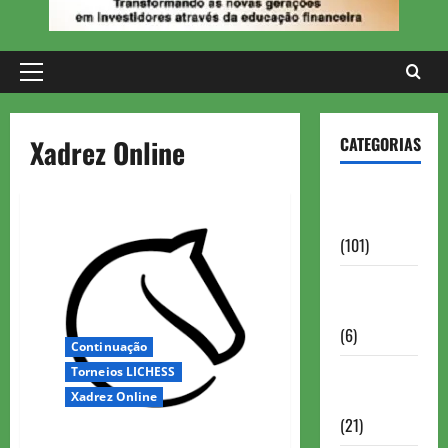
Primary
Menu
Xadrez Online
CATEGORIAS
Aberturas e
Defesas
(101)
Antigas
Brasil
(6)
Continuação
Torneios LICHESS
Antigas
Xadrez Online
FIDE
(21)
Colegas Tuesday Marathon 2ª-13