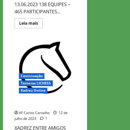
13.06.2023 138 EQUIPES –
465 PARTICIPANTES...
Read
Leia mais
more
about
Colegas
Tuesday
Marathon
4
Continuação
Torneios LICHESS
Xadrez Online
Colegas Tuesday Marathon 3
AF Carlos Carvalho
12 de
julho de 2023
1
XADREZ ENTRE AMIGOS