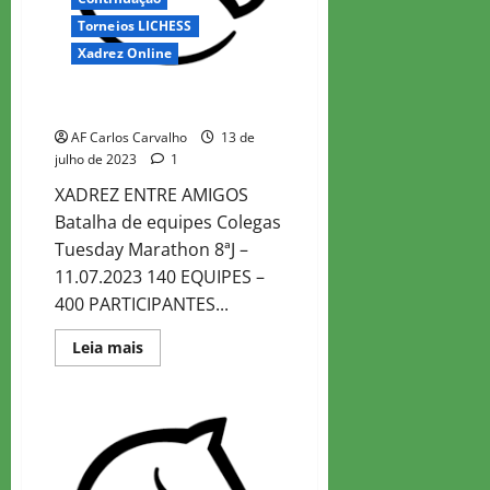
Torneios LICHESS
Xadrez Online
Colegas Tuesday Marathon 8
AF Carlos Carvalho
13 de
julho de 2023
1
XADREZ ENTRE AMIGOS
Batalha de equipes Colegas
Tuesday Marathon 8ªJ –
11.07.2023 140 EQUIPES –
400 PARTICIPANTES...
Read
Leia mais
more
about
Colegas
Tuesday
Marathon
8