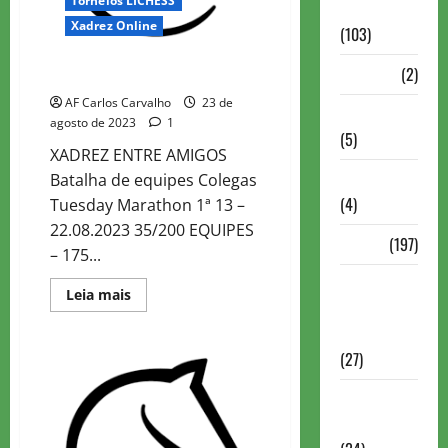
Torneios LICHESS
Continuação
Xadrez Online
(103)
Dossiê
(2)
Colegas Tuesday Marathon 1ª-13
AF Carlos Carvalho
23 de
Entrevistas
agosto de 2023
1
(5)
XADREZ ENTRE AMIGOS
ESPORTES
Batalha de equipes Colegas
(4)
Tuesday Marathon 1ª 13 –
22.08.2023 35/200 EQUIPES
Estudo
(197)
– 175...
Grandes
Read
Leia mais
nomes do
more
about
xadrez
Colegas
Tuesday
(27)
Marathon
1ª-13
Historia do
Xadrez