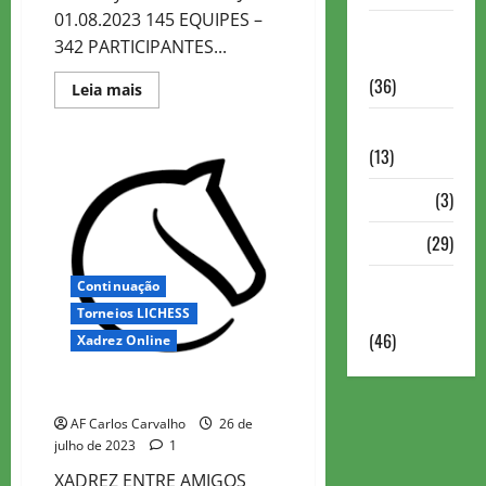
01.08.2023 145 EQUIPES –
Torneios
342 PARTICIPANTES...
Militares
(36)
Read
Leia mais
more
about
Variedades
Colegas
Tuesday
(13)
Marathon
11
VÍdeos
(3)
Xadrez
(29)
Xadrez
Continuação
Online
Torneios LICHESS
(46)
Xadrez Online
Colegas Tuesday Marathon 10
AF Carlos Carvalho
26 de
julho de 2023
1
XADREZ ENTRE AMIGOS