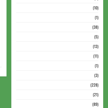
Notícias Antigas
(10)
Notícias Brasil
(1)
Notícias Internacionais
(38)
Notícias Nacionais
(5)
Partidas Comentadas
(13)
PDF
(11)
Problemas
(1)
Rating
(3)
Recente
(228)
Recente Brasil
(21)
Recente FIDE
(89)