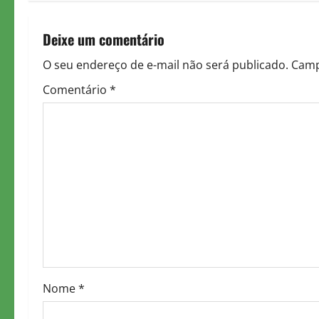
s
t
Deixe um comentário
n
O seu endereço de e-mail não será publicado.
Camp
Comentário
*
a
v
i
g
a
t
i
Nome
*
o