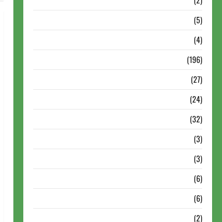
Dossiê
(2)
Entrevistas
(5)
ESPORTES
(4)
Estudo
(196)
Grandes nomes do xadrez
(27)
Historia do Xadrez
(24)
Homenagem
(32)
Lance do mestre
(3)
Memoriais
(3)
Memórias do Xadrez
(6)
Mentes Brilhantes
(6)
Minhas Partidas
(2)