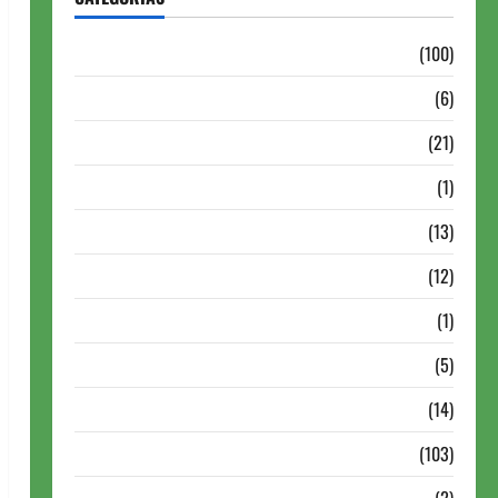
Aberturas e Defesas
(100)
Antigas Brasil
(6)
Antigas FIDE
(21)
Autismo no Xadrez
(1)
Calendários
(13)
Campeões Mundiais de Xadrez
(12)
Cartola
(1)
Chess 960
(5)
ChessBase
(14)
Continuação
(103)