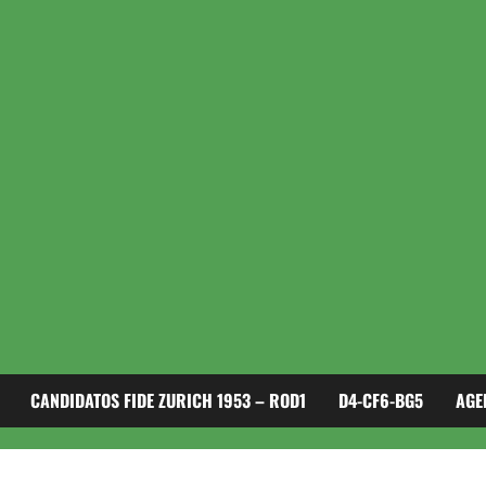
CANDIDATOS FIDE ZURICH 1953 – ROD1
D4-CF6-BG5
AGE