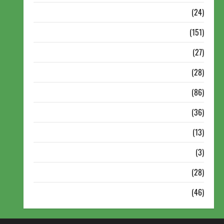
Torneios Chess.com
(24)
Torneios da FIDE
(151)
Torneios de Xadrez
(27)
Torneios FEXERJ
(28)
Torneios LICHESS
(86)
Torneios Militares
(36)
Variedades
(13)
VÍdeos
(3)
Xadrez
(28)
Xadrez Online
(46)