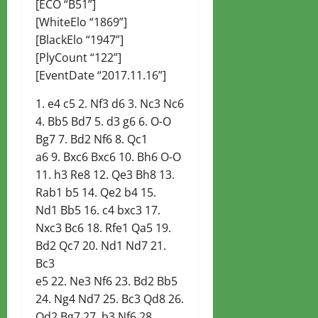
[ECO “B51”]
[WhiteElo “1869”]
[BlackElo “1947”]
[PlyCount “122”]
[EventDate “2017.11.16”]
1. e4 c5 2. Nf3 d6 3. Nc3 Nc6
4. Bb5 Bd7 5. d3 g6 6. O-O
Bg7 7. Bd2 Nf6 8. Qc1
a6 9. Bxc6 Bxc6 10. Bh6 O-O
11. h3 Re8 12. Qe3 Bh8 13.
Rab1 b5 14. Qe2 b4 15.
Nd1 Bb5 16. c4 bxc3 17.
Nxc3 Bc6 18. Rfe1 Qa5 19.
Bd2 Qc7 20. Nd1 Nd7 21.
Bc3
e5 22. Ne3 Nf6 23. Bd2 Bb5
24. Ng4 Nd7 25. Bc3 Qd8 26.
Qd2 Bg7 27. b3 Nf6 28.