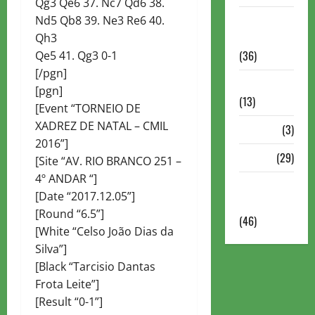
Qg3 Qe6 37. Nc7 Qd6 38.
Torneios
Nd5 Qb8 39. Ne3 Re6 40.
Militares
Qh3
(36)
Qe5 41. Qg3 0-1
[/pgn]
Variedades
[pgn]
(13)
[Event “TORNEIO DE
XADREZ DE NATAL – CMIL
VÍdeos
(3)
2016”]
Xadrez
(29)
[Site “AV. RIO BRANCO 251 –
4º ANDAR “]
Xadrez
[Date “2017.12.05”]
Online
[Round “6.5”]
(46)
[White “Celso João Dias da
Silva”]
[Black “Tarcisio Dantas
Frota Leite”]
[Result “0-1”]