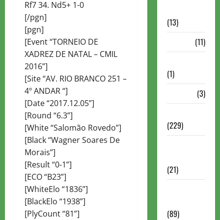
Rf7 34. Nd5+ 1-0
Comentadas
[/pgn]
(13)
[pgn]
PDF
(11)
[Event “TORNEIO DE
XADREZ DE NATAL – CMIL
Problemas
2016”]
(1)
[Site “AV. RIO BRANCO 251 –
4º ANDAR “]
Rating
(3)
[Date “2017.12.05”]
Recente
[Round “6.3”]
(229)
[White “Salomão Rovedo”]
[Black “Wagner Soares De
Recente
Morais”]
Brasil
[Result “0-1”]
(21)
[ECO “B23”]
Recente
[WhiteElo “1836”]
FIDE
[BlackElo “1938”]
(89)
[PlyCount “81”]