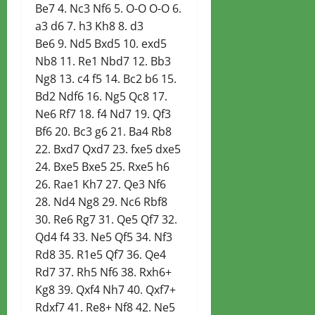
Be7 4. Nc3 Nf6 5. O-O O-O 6.
a3 d6 7. h3 Kh8 8. d3
Be6 9. Nd5 Bxd5 10. exd5
Nb8 11. Re1 Nbd7 12. Bb3
Ng8 13. c4 f5 14. Bc2 b6 15.
Bd2 Ndf6 16. Ng5 Qc8 17.
Ne6 Rf7 18. f4 Nd7 19. Qf3
Bf6 20. Bc3 g6 21. Ba4 Rb8
22. Bxd7 Qxd7 23. fxe5 dxe5
24. Bxe5 Bxe5 25. Rxe5 h6
26. Rae1 Kh7 27. Qe3 Nf6
28. Nd4 Ng8 29. Nc6 Rbf8
30. Re6 Rg7 31. Qe5 Qf7 32.
Qd4 f4 33. Ne5 Qf5 34. Nf3
Rd8 35. R1e5 Qf7 36. Qe4
Rd7 37. Rh5 Nf6 38. Rxh6+
Kg8 39. Qxf4 Nh7 40. Qxf7+
Rdxf7 41. Re8+ Nf8 42. Ne5