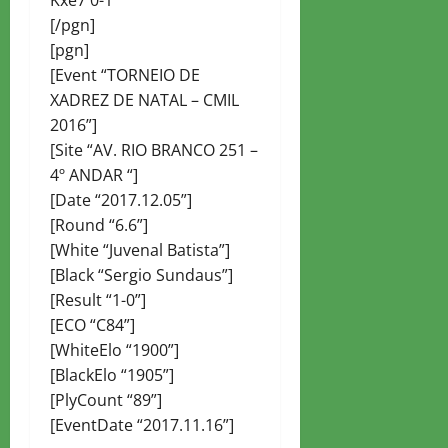
Kxe7 0-1
[/pgn]
[pgn]
[Event “TORNEIO DE
XADREZ DE NATAL – CMIL
2016”]
[Site “AV. RIO BRANCO 251 –
4º ANDAR “]
[Date “2017.12.05”]
[Round “6.6”]
[White “Juvenal Batista”]
[Black “Sergio Sundaus”]
[Result “1-0”]
[ECO “C84”]
[WhiteElo “1900”]
[BlackElo “1905”]
[PlyCount “89”]
[EventDate “2017.11.16”]