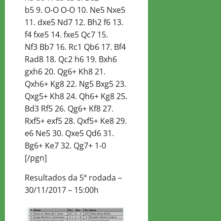
b5 9. O-O O-O 10. Ne5 Nxe5
11. dxe5 Nd7 12. Bh2 f6 13.
f4 fxe5 14. fxe5 Qc7 15.
Nf3 Bb7 16. Rc1 Qb6 17. Bf4
Rad8 18. Qc2 h6 19. Bxh6
gxh6 20. Qg6+ Kh8 21.
Qxh6+ Kg8 22. Ng5 Bxg5 23.
Qxg5+ Kh8 24. Qh6+ Kg8 25.
Bd3 Rf5 26. Qg6+ Kf8 27.
Rxf5+ exf5 28. Qxf5+ Ke8 29.
e6 Ne5 30. Qxe5 Qd6 31.
Bg6+ Ke7 32. Qg7+ 1-0
[/pgn]
Resultados da 5ª rodada –
30/11/2017 – 15:00h