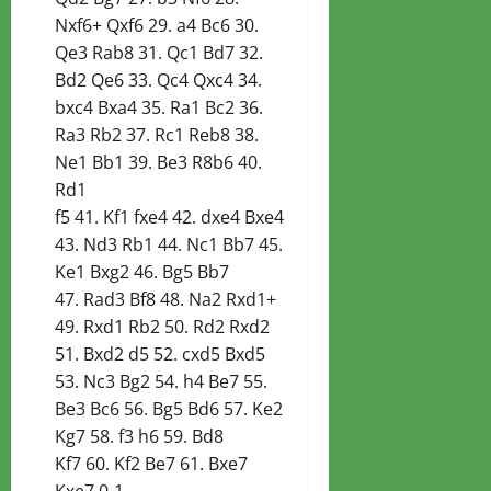
Nxf6+ Qxf6 29. a4 Bc6 30.
Qe3 Rab8 31. Qc1 Bd7 32.
Bd2 Qe6 33. Qc4 Qxc4 34.
bxc4 Bxa4 35. Ra1 Bc2 36.
Ra3 Rb2 37. Rc1 Reb8 38.
Ne1 Bb1 39. Be3 R8b6 40.
Rd1
f5 41. Kf1 fxe4 42. dxe4 Bxe4
43. Nd3 Rb1 44. Nc1 Bb7 45.
Ke1 Bxg2 46. Bg5 Bb7
47. Rad3 Bf8 48. Na2 Rxd1+
49. Rxd1 Rb2 50. Rd2 Rxd2
51. Bxd2 d5 52. cxd5 Bxd5
53. Nc3 Bg2 54. h4 Be7 55.
Be3 Bc6 56. Bg5 Bd6 57. Ke2
Kg7 58. f3 h6 59. Bd8
Kf7 60. Kf2 Be7 61. Bxe7