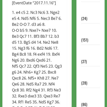
[EventDate “2017.11.16”]
Torneios
Chess.com
1. e4 c5 2. Nc3 Nc6 3. Nge2
(24)
e5 4. Nd5 Nf6 5. Nec3 Be7 6.
Be2 O-O 7. d3 a6 8.
Torneios da
O-O b5 9. Nxe7+ Nxe7 10.
FIDE
Be3 Qc7 11. Bf3 Bb7 12. b3
(151)
d5 13. Bg5 d4 14. Ne2 Ne8
15. Ng3 f6 16. Bd2 Nd6 17.
Torneios de
Bg4 Bc8 18. f4 exf4 19. Bxf4
Xadrez
Ng6 20. Bxd6 Qxd6 21.
(27)
Nf5 Qc7 22. Qf3 Ne5 23. Qg3
Torneios
g6 24. Nh6+ Kg7 25. Bxc8
FEXERJ
Qxc8 26. Nf5+ Kh8 27. Ne7
(28)
Qe6 28. Nd5 Ra7 29. Nf4
Qc8 30. Rf2 Ng4 31. Rf3 Ne3
Torneios
32. Rxe3 dxe3 33. Qxe3 Re7
LICHESS
34. Rf1 Re5 35. Nd5 Kg7 36.
(86)