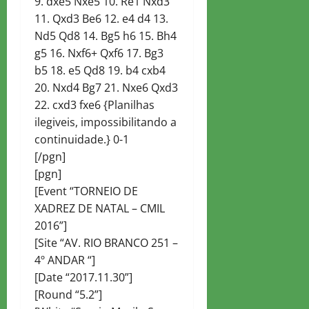
9. dxe5 Nxe5 10. Re1 Nxd3
11. Qxd3 Be6 12. e4 d4 13.
Nd5 Qd8 14. Bg5 h6 15. Bh4
g5 16. Nxf6+ Qxf6 17. Bg3
b5 18. e5 Qd8 19. b4 cxb4
20. Nxd4 Bg7 21. Nxe6 Qxd3
22. cxd3 fxe6 {Planilhas
ilegiveis, impossibilitando a
continuidade.} 0-1
[/pgn]
[pgn]
[Event “TORNEIO DE
XADREZ DE NATAL – CMIL
2016”]
[Site “AV. RIO BRANCO 251 –
4º ANDAR “]
[Date “2017.11.30”]
[Round “5.2”]