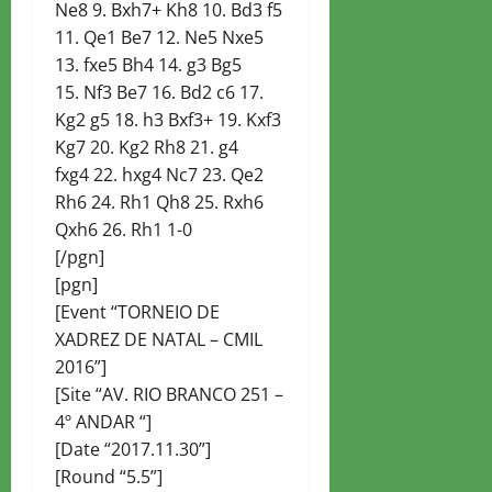
Ne8 9. Bxh7+ Kh8 10. Bd3 f5
11. Qe1 Be7 12. Ne5 Nxe5
13. fxe5 Bh4 14. g3 Bg5
15. Nf3 Be7 16. Bd2 c6 17.
Kg2 g5 18. h3 Bxf3+ 19. Kxf3
Kg7 20. Kg2 Rh8 21. g4
fxg4 22. hxg4 Nc7 23. Qe2
Rh6 24. Rh1 Qh8 25. Rxh6
Qxh6 26. Rh1 1-0
[/pgn]
[pgn]
[Event “TORNEIO DE
XADREZ DE NATAL – CMIL
2016”]
[Site “AV. RIO BRANCO 251 –
4º ANDAR “]
[Date “2017.11.30”]
[Round “5.5”]