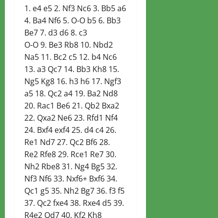
1. e4 e5 2. Nf3 Nc6 3. Bb5 a6
4. Ba4 Nf6 5. O-O b5 6. Bb3
Be7 7. d3 d6 8. c3
O-O 9. Be3 Rb8 10. Nbd2
Na5 11. Bc2 c5 12. b4 Nc6
13. a3 Qc7 14. Bb3 Kh8 15.
Ng5 Kg8 16. h3 h6 17. Ngf3
a5 18. Qc2 a4 19. Ba2 Nd8
20. Rac1 Be6 21. Qb2 Bxa2
22. Qxa2 Ne6 23. Rfd1 Nf4
24. Bxf4 exf4 25. d4 c4 26.
Re1 Nd7 27. Qc2 Bf6 28.
Re2 Rfe8 29. Rce1 Re7 30.
Nh2 Rbe8 31. Ng4 Bg5 32.
Nf3 Nf6 33. Nxf6+ Bxf6 34.
Qc1 g5 35. Nh2 Bg7 36. f3 f5
37. Qc2 fxe4 38. Rxe4 d5 39.
R4e2 Qd7 40. Kf2 Kh8