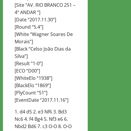
[Site “AV. RIO BRANCO 251 –
4º ANDAR “]
[Date “2017.11.30”]
[Round “5.4”]
[White “Wagner Soares De
Morais”]
[Black “Celso João Dias da
Silva”]
[Result “1-0”]
[ECO “D00”]
[WhiteElo “1938”]
[BlackElo “1869”]
[PlyCount “51”]
[EventDate “2017.11.16”]
1. d4 d5 2. e3 Nf6 3. Bd3
Nc6 4. f4 Bg4 5. Nf3 e6 6.
Nbd2 Bd6 7. c3 O-O 8. O-O