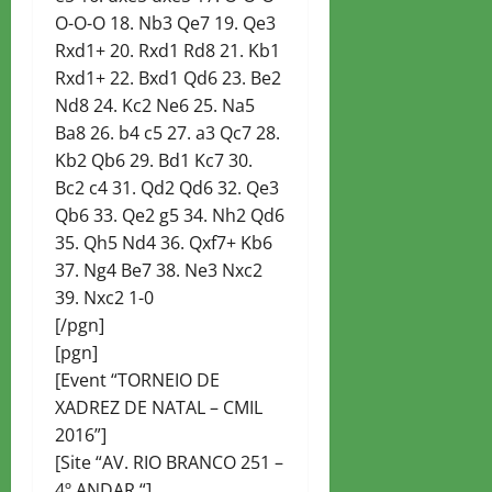
O-O-O 18. Nb3 Qe7 19. Qe3
Rxd1+ 20. Rxd1 Rd8 21. Kb1
Rxd1+ 22. Bxd1 Qd6 23. Be2
Nd8 24. Kc2 Ne6 25. Na5
Ba8 26. b4 c5 27. a3 Qc7 28.
Kb2 Qb6 29. Bd1 Kc7 30.
Bc2 c4 31. Qd2 Qd6 32. Qe3
Qb6 33. Qe2 g5 34. Nh2 Qd6
35. Qh5 Nd4 36. Qxf7+ Kb6
37. Ng4 Be7 38. Ne3 Nxc2
39. Nxc2 1-0
[/pgn]
[pgn]
[Event “TORNEIO DE
XADREZ DE NATAL – CMIL
2016”]
[Site “AV. RIO BRANCO 251 –
4º ANDAR “]