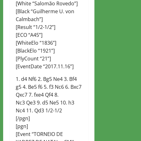
[White “Salomão Rovedo”]
[Black “Guilherme U. von
Calmbach”]
[Result “1/2-1/2”]
[ECO “A45”]
[WhiteElo “1836”]
[BlackElo “1921”]
[PlyCount “21”]
[EventDate “2017.11.16”]
1. d4 Nf6 2. Bg5 Ne4 3. Bf4
g5 4. Be5 f6 5. f3 Nc6 6. Bxc7
Qxc7 7. fxe4 Qf4 8.
Nc3 Qe3 9. d5 Ne5 10. h3
Nc4 11. Qd3 1/2-1/2
[/pgn]
[pgn]
[Event “TORNEIO DE