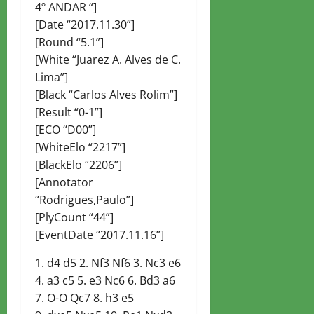
4º ANDAR “]
[Date “2017.11.30”]
[Round “5.1”]
[White “Juarez A. Alves de C.
Lima”]
[Black “Carlos Alves Rolim”]
[Result “0-1”]
[ECO “D00”]
[WhiteElo “2217”]
[BlackElo “2206”]
[Annotator
“Rodrigues,Paulo”]
[PlyCount “44”]
[EventDate “2017.11.16”]
1. d4 d5 2. Nf3 Nf6 3. Nc3 e6
4. a3 c5 5. e3 Nc6 6. Bd3 a6
7. O-O Qc7 8. h3 e5