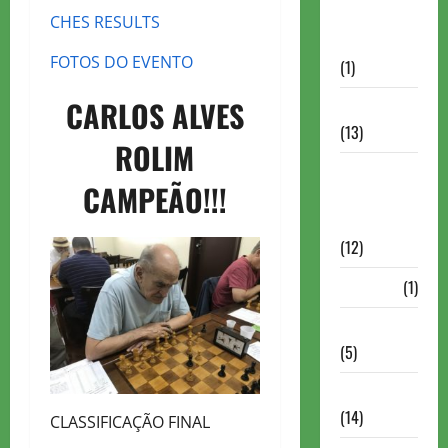
Autismo no
CHES RESULTS
Xadrez
FOTOS DO EVENTO
(1)
CARLOS ALVES
Calendários
(13)
ROLIM
Campeões
CAMPEÃO!!!
Mundiais de
Xadrez
(12)
Cartola
(1)
Chess 960
(5)
ChessBase
(14)
CLASSIFICAÇÃO FINAL