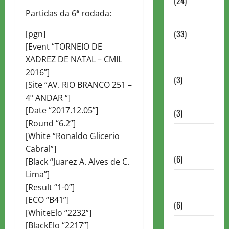
(24)
Partidas da 6ª rodada:
Homenagem
(33)
[pgn]
[Event “TORNEIO DE
Lance do
XADREZ DE NATAL – CMIL
mestre
2016”]
(3)
[Site “AV. RIO BRANCO 251 –
4º ANDAR “]
Memoriais
[Date “2017.12.05”]
(3)
[Round “6.2”]
Memórias
[White “Ronaldo Glicerio
do Xadrez
Cabral”]
(6)
[Black “Juarez A. Alves de C.
Lima”]
Mentes
[Result “1-0”]
Brilhantes
[ECO “B41”]
(6)
[WhiteElo “2232”]
Minhas
[BlackElo “2217”]