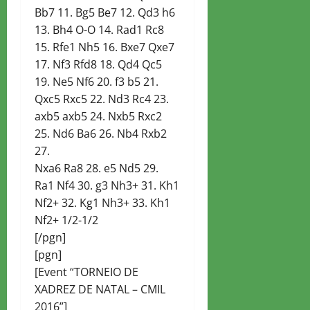
Bb7 11. Bg5 Be7 12. Qd3 h6
13. Bh4 O-O 14. Rad1 Rc8
15. Rfe1 Nh5 16. Bxe7 Qxe7
17. Nf3 Rfd8 18. Qd4 Qc5
19. Ne5 Nf6 20. f3 b5 21.
Qxc5 Rxc5 22. Nd3 Rc4 23.
axb5 axb5 24. Nxb5 Rxc2
25. Nd6 Ba6 26. Nb4 Rxb2
27.
Nxa6 Ra8 28. e5 Nd5 29.
Ra1 Nf4 30. g3 Nh3+ 31. Kh1
Nf2+ 32. Kg1 Nh3+ 33. Kh1
Nf2+ 1/2-1/2
[/pgn]
[pgn]
[Event “TORNEIO DE
XADREZ DE NATAL – CMIL
2016”]