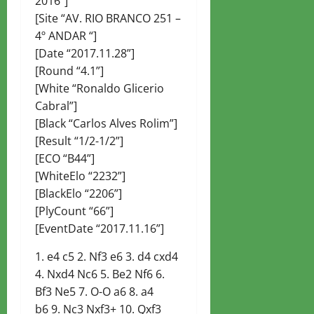
2016”]
[Site “AV. RIO BRANCO 251 –
4º ANDAR “]
[Date “2017.11.28”]
[Round “4.1”]
[White “Ronaldo Glicerio
Cabral”]
[Black “Carlos Alves Rolim”]
[Result “1/2-1/2”]
[ECO “B44”]
[WhiteElo “2232”]
[BlackElo “2206”]
[PlyCount “66”]
[EventDate “2017.11.16”]
1. e4 c5 2. Nf3 e6 3. d4 cxd4
4. Nxd4 Nc6 5. Be2 Nf6 6.
Bf3 Ne5 7. O-O a6 8. a4
b6 9. Nc3 Nxf3+ 10. Qxf3