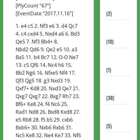
Partidas
[PlyCount “67”]
(2)
[EventDate “2017.11.16”]
Notícias
1. e4 c5 2. Nf3 e6 3. d4 Qc7
Antigas
4. c4 cxd4 5. Nxd4 a6 6. Bd3
(10)
Qe5 7. Nf3 Bb4+ 8.
Nbd2 Qd6 9. Qe2 e5 10. a3
Notícias
Ba5 11. b4 Bc7 12. O-O Ne7
Brasil
13. c5 Qf6 14. Nc4 h6 15.
(1)
Bb2 Ng6 16. Nfxe5 Nf4 17.
Qf3 Qg5 18. g3 Nxd3 19.
Notícias
Qxf7+ Kd8 20. Nxd3 Qe7 21.
Internacionais
Qxg7 Qxg7 22. Bxg7 Rh7 23.
(38)
Bf6+ Ke8 24. f4 Nc6 25.
Notícias
Rad1 Nd8 26. Bxd8 Kxd8 27.
Nacionais
e5 Rb8 28. f5 b5 29. cxb6
(5)
Bxb6+ 30. Nxb6 Rxb6 31.
Nc5 Ke8 32. Ne4 Ke7 33. Nf6
Partidas