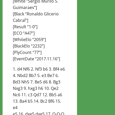
[White “Sergio Murilo S.
Guimaraes”]
[Black “Ronaldo Glicerio
Cabral”]
[Result “1-0”]
[ECO “A47”]
[WhiteElo “2059”]
[BlackElo “2232”]
[PlyCount “77”]
[EventDate “2017.11.16”]
1. d4 Nf6 2. Nf3 b6 3. Bf4 e6
4. Nbd2 Bb7 5. e3 Be7 6.
Bd3 Nh5 7. Be5 d6 8. Bg3
Nxg3 9. hxg3 h6 10. Qe2
Nc6 11. c3 Qd7 12. Bb5 a6
13. Ba4 b5 14. Bc2 Bf6 15.
e4
e5 16. dxe5 dxe5 17. O-O-O