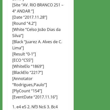
[Site “AV. RIO BRANCO 251 –
4º ANDAR “]
[Date “2017.11.28”]
[Round “4.2”]
[White “Celso João Dias da
Silva”]
[Black “Juarez A. Alves de C.
Lima”]
[Result “0-1”]
[ECO “C55”]
[WhiteElo “1869”]
[BlackElo “2217”]
[Annotator
“Rodrigues,Paulo”]
[PlyCount “154”]
[EventDate “2017.11.16”]
1. e4 e5 2. Nf3 Nc6 3. Bc4