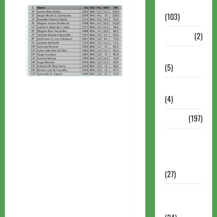
Continuação
(103)
Dossiê
(2)
Entrevistas
(5)
ESPORTES
(4)
Estudo
(197)
Grandes
nomes do
xadrez
(27)
Historia do
Xadrez