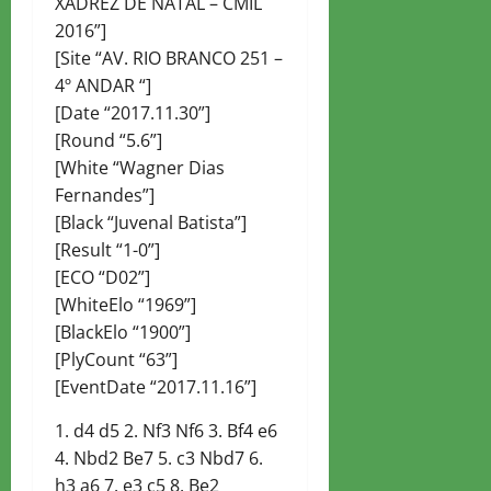
XADREZ DE NATAL – CMIL
2016”]
[Site “AV. RIO BRANCO 251 –
4º ANDAR “]
[Date “2017.11.30”]
[Round “5.6”]
[White “Wagner Dias
Fernandes”]
[Black “Juvenal Batista”]
[Result “1-0”]
[ECO “D02”]
[WhiteElo “1969”]
[BlackElo “1900”]
[PlyCount “63”]
[EventDate “2017.11.16”]
1. d4 d5 2. Nf3 Nf6 3. Bf4 e6
4. Nbd2 Be7 5. c3 Nbd7 6.
h3 a6 7. e3 c5 8. Be2