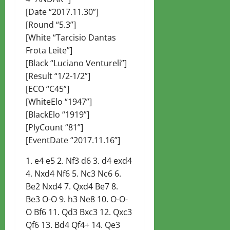
[Date “2017.11.30”]
[Round “5.3”]
[White “Tarcisio Dantas
Frota Leite”]
[Black “Luciano Ventureli”]
[Result “1/2-1/2”]
[ECO “C45”]
[WhiteElo “1947”]
[BlackElo “1919”]
[PlyCount “81”]
[EventDate “2017.11.16”]
1. e4 e5 2. Nf3 d6 3. d4 exd4
4. Nxd4 Nf6 5. Nc3 Nc6 6.
Be2 Nxd4 7. Qxd4 Be7 8.
Be3 O-O 9. h3 Ne8 10. O-O-
O Bf6 11. Qd3 Bxc3 12. Qxc3
Qf6 13. Bd4 Qf4+ 14. Qe3