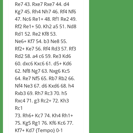
Re7 43. Rxe7 Rxe7 44. d4
Kg7 45. Rh4 Nh7 46. Rf4 Nf6
47. Nc6 Re1+ 48. Rf1 Re2 49.
Rf2 Re1+ 50. Kh2 a5 51. Nd8
Rd1 52. Re2 Kf8 53.
Ne6+ Kf7 54. b3 Ne8 55.
Rf2+ Ke7 56. Rf4 Rd3 57. Rf3
Rd2 58. a4 c6 59. Re3 Kd6
60. dxc6 Kxc6 61. d5+ Kd6
62. Nf8 Ng7 63. Nxg6 Kc5
64. Re7 Nf5 65. Rb7 Rb2 66.
Nf4 Ne3 67. d6 Kxd6 68. h4
Rxb3 69. Rh7 Rc3 70. h5
Rxc4 71. g3 Rc2+ 72. Kh3
Rc1
73. Rh6+ Kc7 74. Kh4 Rh1+
75. Kg5 Rg1 76. Kf6 Kc6 77.
Kf7+ Kd7 {Tempo} 0-1