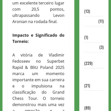
um excelente terceiro lugar
Comentadas
com 20,5 pontos,
(13)
ultrapassando Levon
PDF
(11)
Aronian na rodada final.
Problemas
Impacto e Significado do
(1)
Torneio:
Rating
(3)
A vitória de Vladimir
Recente
Fedoseev no Superbet
(229)
Rapid & Blitz Poland 2025
Recente
marca um momento
Brasil
importante em sua carreira
(21)
e o impulsiona na
classificação do Grand
Recente
Chess Tour. O torneio
FIDE
demonstrou mais uma vez
(89)
a emoção e a