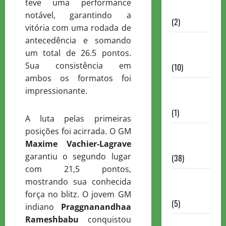
teve uma performance
Partidas
notável, garantindo a
(2)
vitória com uma rodada de
antecedência e somando
Notícias
um total de 26.5 pontos.
Antigas
Sua consistência em
(10)
ambos os formatos foi
Notícias
impressionante.
Brasil
(1)
A luta pelas primeiras
posições foi acirrada. O GM
Notícias
Maxime Vachier-Lagrave
Internacionais
garantiu o segundo lugar
(38)
com 21,5 pontos,
Notícias
mostrando sua conhecida
Nacionais
força no blitz. O jovem GM
(5)
indiano
Praggnanandhaa
Rameshbabu
conquistou
Partidas