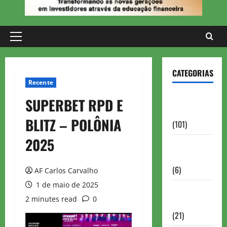
Primary
Menu
CATEGORIAS
Recente
Aberturas e
SUPERBET RPD E
Defesas
BLITZ – POLÔNIA
(101)
2025
Antigas
Brasil
(6)
AF Carlos Carvalho
1 de maio de 2025
Antigas
2 minutes read
0
FIDE
(21)