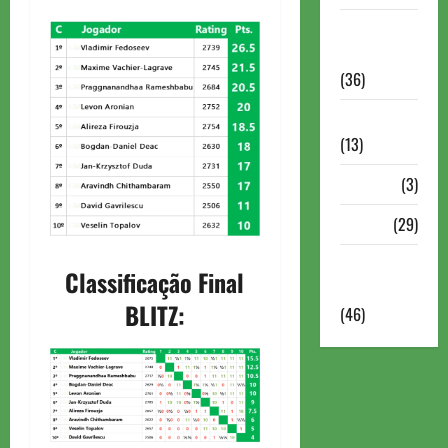
Torneios
Militares
(36)
Variedades
(13)
VÍdeos
(3)
Xadrez
(29)
Xadrez
Classificação Final
Online
BLITZ:
(46)