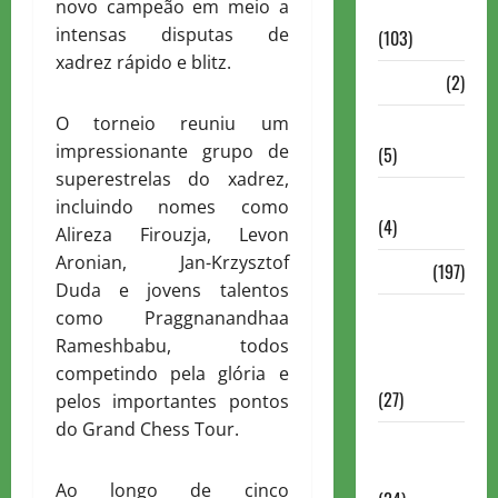
novo campeão em meio a
Continuação
intensas disputas de
(103)
xadrez rápido e blitz.
Dossiê
(2)
O torneio reuniu um
Entrevistas
impressionante grupo de
(5)
superestrelas do xadrez,
ESPORTES
incluindo nomes como
(4)
Alireza Firouzja, Levon
Aronian, Jan-Krzysztof
Estudo
(197)
Duda e jovens talentos
Grandes
como Praggnanandhaa
nomes do
Rameshbabu, todos
xadrez
competindo pela glória e
(27)
pelos importantes pontos
do Grand Chess Tour.
Historia do
Xadrez
Ao longo de cinco