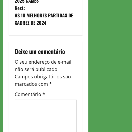
o
2025 GAMES
Next:
s
AS 10 MELHORES PARTIDAS DE
t
XADREZ DE 2024
n
a
Deixe um comentário
v
O seu endereço de e-mail
não será publicado.
i
Campos obrigatórios são
g
marcados com
*
Comentário
*
a
t
i