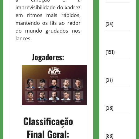
imprevisibilidade do xadrez
Torneios
em ritmos mais rápidos,
Chess.com
mantendo os fãs ao redor
(24)
do mundo grudados nos
Torneios da
lances.
FIDE
(151)
Jogadores:
Torneios de
Xadrez
(27)
Torneios
FEXERJ
(28)
Classificação
Torneios
LICHESS
Final Geral:
(86)