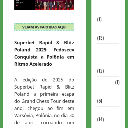
Autismo no
Xadrez
(1)
Calendários
(13)
Superbet Rapid & Blitz
Campeões
Poland 2025: Fedoseev
Mundiais de
Conquista a Polônia em
Xadrez
Ritmo Acelerado
(12)
A edição de 2025 do
Cartola
(1)
Superbet Rapid & Blitz
Chess 960
Poland, a primeira etapa
(5)
do Grand Chess Tour deste
ano, chegou ao fim em
ChessBase
Varsóvia, Polônia, no dia 30
(14)
de abril, coroando um