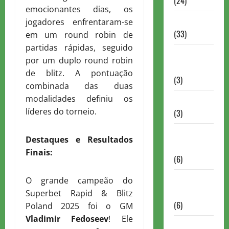
(24)
emocionantes dias, os
Homenagem
jogadores enfrentaram-se
(33)
em um round robin de
partidas rápidas, seguido
Lance do
por um duplo round robin
mestre
de blitz. A pontuação
(3)
combinada das duas
modalidades definiu os
Memoriais
líderes do torneio.
(3)
Memórias
Destaques e Resultados
do Xadrez
Finais:
(6)
Mentes
O grande campeão do
Brilhantes
Superbet Rapid & Blitz
(6)
Poland 2025 foi o GM
Vladimir Fedoseev
! Ele
Minhas