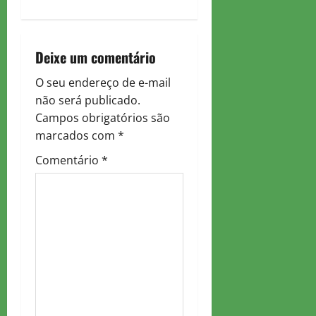
s
t
n
Deixe um comentário
a
O seu endereço de e-mail
não será publicado.
v
Campos obrigatórios são
marcados com
*
i
Comentário
*
g
a
t
i
o