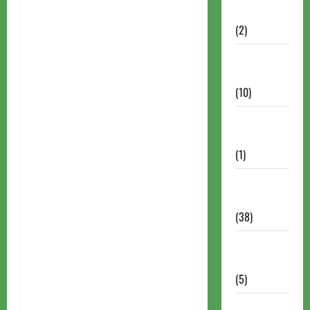
Partidas
(2)
Notícias
Antigas
(10)
Notícias
Brasil
(1)
Notícias
Internacionais
(38)
Notícias
Nacionais
(5)
Partidas