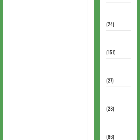
Torneios
Chess.com
(24)
Torneios da
FIDE
(151)
Torneios de
Xadrez
(27)
Torneios
FEXERJ
(28)
Torneios
LICHESS
(86)