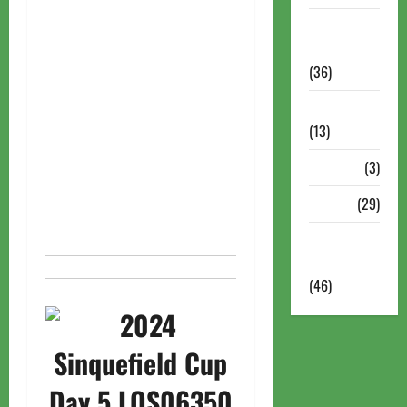
Torneios
Militares
(36)
Variedades
(13)
VÍdeos
(3)
Xadrez
(29)
Xadrez
Online
(46)