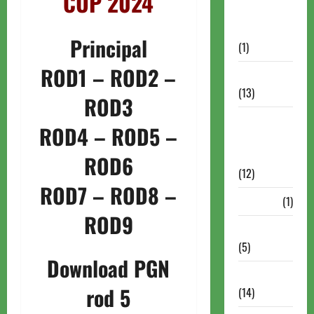
CUP 2024
Autismo no
Xadrez
Principal
(1)
ROD1
–
ROD2
–
Calendários
(13)
ROD3
Campeões
ROD4
– ROD5 –
Mundiais de
Xadrez
ROD6
(12)
ROD7
–
ROD8
–
Cartola
(1)
ROD9
Chess 960
(5)
Download PGN
ChessBase
rod 5
(14)