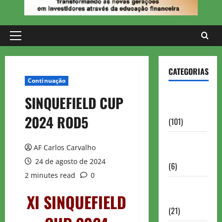
Primary
Menu
CATEGORIAS
Continuação
Aberturas e
SINQUEFIELD CUP
Defesas
2024 ROD5
(101)
Antigas
AF Carlos Carvalho
Brasil
24 de agosto de 2024
(6)
2 minutes read
0
Antigas
XI SINQUEFIELD
FIDE
(21)