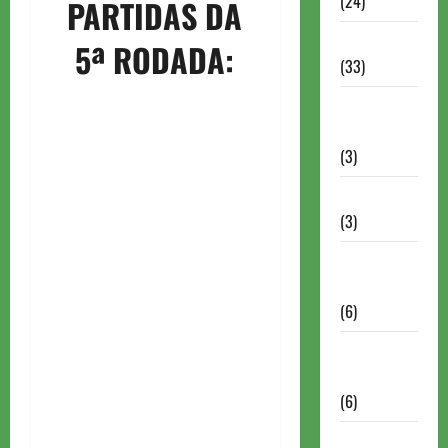
(24)
PARTIDAS DA
Homenagem
5ª RODADA:
(33)
Lance do
mestre
(3)
Memoriais
(3)
Memórias
do Xadrez
(6)
Mentes
Brilhantes
(6)
Minhas