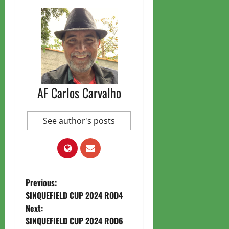
AF Carlos Carvalho
See author's posts
P
Previous:
SINQUEFIELD CUP 2024 ROD4
o
Next:
SINQUEFIELD CUP 2024 ROD6