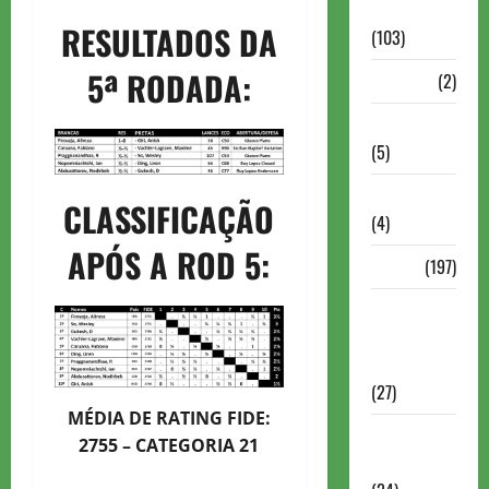
Continuação
RESULTADOS DA
(103)
5ª RODADA:
Dossiê
(2)
Entrevistas
(5)
ESPORTES
CLASSIFICAÇÃO
(4)
APÓS A ROD 5:
Estudo
(197)
Grandes
nomes do
xadrez
(27)
MÉDIA DE RATING FIDE:
Historia do
2755 – CATEGORIA 21
Xadrez