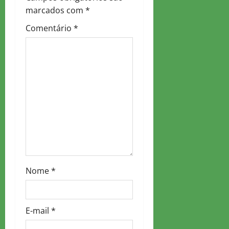
i
marcados com
*
g
Comentário
*
a
t
i
o
n
Nome
*
E-mail
*