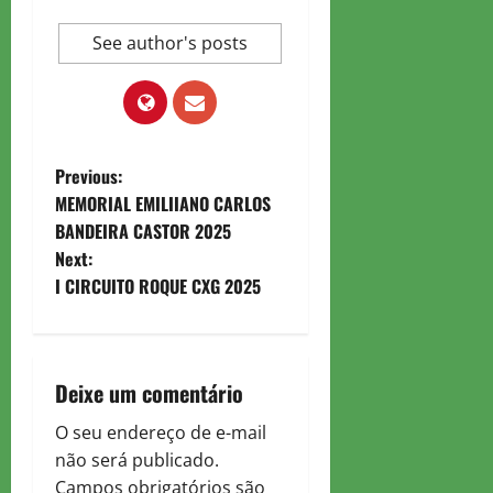
See author's posts
P
Previous:
MEMORIAL EMILIIANO CARLOS
o
BANDEIRA CASTOR 2025
Next:
s
I CIRCUITO ROQUE CXG 2025
t
n
Deixe um comentário
a
O seu endereço de e-mail
v
não será publicado.
Campos obrigatórios são