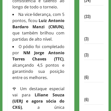
(24)
consistência e talento ao
longo de todo o torneio.
Homenagem
Na vice-liderança, com 5
(33)
pontos, ficou
Luiz Antonio
Lance do
Bardaro Manzi (CMUN)
,
mestre
que também brilhou com
(3)
partidas de alto nível.
O pódio foi completado
Memoriais
por
NM Jorge Antonio
(3)
Torres Chaves (TTC)
,
Memórias
alcançando 4,5 pontos e
do Xadrez
garantindo sua posição
(6)
entre os melhores.
Mentes
🌹 Um destaque especial
Brilhantes
vai para
Liliane Souza
(6)
(UERJ e agora sócia do
CXG)
, a única
Minhas