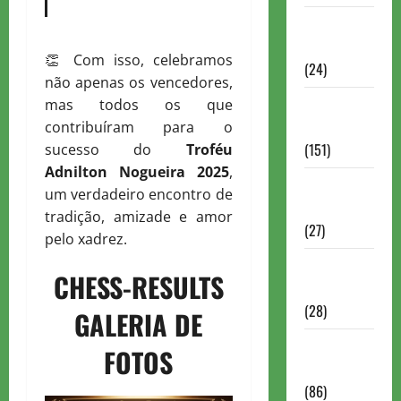
Torneios
Chess.com
👏 Com isso, celebramos
(24)
não apenas os vencedores,
Torneios da
mas todos os que
FIDE
contribuíram para o
(151)
sucesso do
Troféu
Adnilton Nogueira 2025
,
Torneios de
um verdadeiro encontro de
Xadrez
tradição, amizade e amor
(27)
pelo xadrez.
Torneios
CHESS-RESULTS
FEXERJ
(28)
GALERIA DE
Torneios
FOTOS
LICHESS
(86)