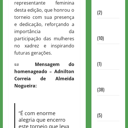
representante feminina
Partidas
desta edição, que honrou o
(2)
torneio com sua presença
Notícias
e dedicação, reforçando a
Antigas
importância da
(10)
participação das mulheres
no xadrez e inspirando
Notícias
futuras gerações.
Brasil
(1)
📜
Mensagem do
homenageado – Adnilton
Notícias
Correia de Almeida
Internacionais
Nogueira:
(38)
Notícias
Nacionais
“É com enorme
(5)
alegria que encerro
este torneio que leva
Partidas