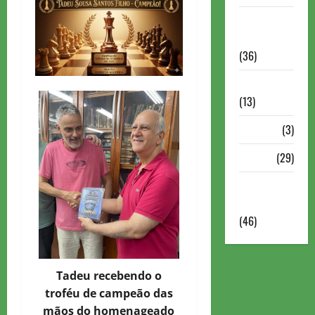
Torneios
Militares
(36)
Variedades
(13)
VÍdeos
(3)
Xadrez
(29)
Xadrez
Online
(46)
Tadeu recebendo o
troféu de campeão das
mãos do homenageado