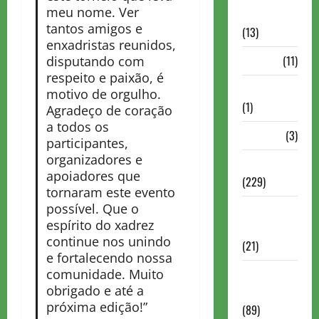
meu nome. Ver
Comentadas
tantos amigos e
(13)
enxadristas reunidos,
PDF
(11)
disputando com
respeito e paixão, é
Problemas
motivo de orgulho.
(1)
Agradeço de coração
a todos os
Rating
(3)
participantes,
organizadores e
Recente
apoiadores que
(229)
tornaram este evento
possível. Que o
Recente
espírito do xadrez
Brasil
continue nos unindo
(21)
e fortalecendo nossa
comunidade. Muito
Recente
obrigado e até a
FIDE
próxima edição!”
(89)