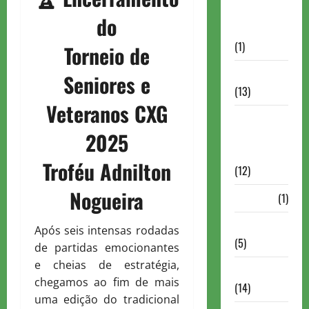
Autismo no
do
Xadrez
(1)
Torneio de
Calendários
Seniores e
(13)
Veteranos CXG
Campeões
2025
Mundiais de
Xadrez
Troféu Adnilton
(12)
Nogueira
Cartola
(1)
Chess 960
Após seis intensas rodadas
(5)
de partidas emocionantes
e cheias de estratégia,
ChessBase
chegamos ao fim de mais
(14)
uma edição do tradicional