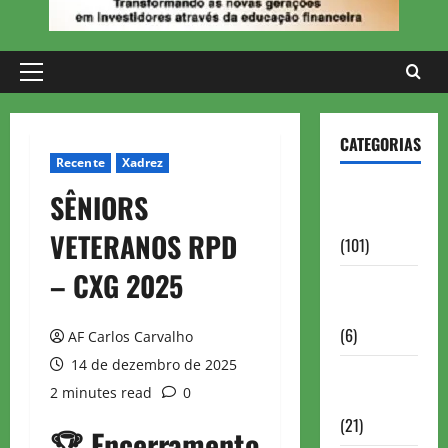
Primary
Menu
CATEGORIAS
Recente
Xadrez
Aberturas e
SÊNIORS
Defesas
VETERANOS RPD
(101)
– CXG 2025
Antigas
Brasil
(6)
AF Carlos Carvalho
14 de dezembro de 2025
Antigas
2 minutes read
0
FIDE
(21)
🏆
Encerramento