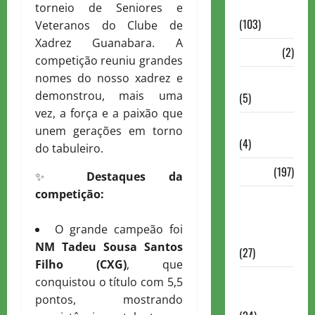
Continuação
torneio de Seniores e
(103)
Veteranos do Clube de
Xadrez Guanabara. A
Dossiê
(2)
competição reuniu grandes
nomes do nosso xadrez e
Entrevistas
demonstrou, mais uma
(5)
vez, a força e a paixão que
ESPORTES
unem gerações em torno
(4)
do tabuleiro.
Estudo
(197)
✨
Destaques da
competição:
Grandes
nomes do
O grande campeão foi
xadrez
NM Tadeu Sousa Santos
(27)
Filho (CXG)
, que
Historia do
conquistou o título com 5,5
Xadrez
pontos, mostrando