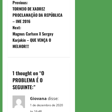
P
Previous:
TORNEIO DE XADREZ
o
PROCLAMAÇÃO DA REPÚBLICA
– IME 2016
s
Next:
t
Magnus Carlsen X Sergey
Karjakin – QUE VENÇA O
n
MELHOR!!!
a
v
1 thought on “
O
i
PROBLEMA É O
g
SEGUINTE:
”
a
Giovana
disse:
1 de dezembro de 2020
t
às 16:48