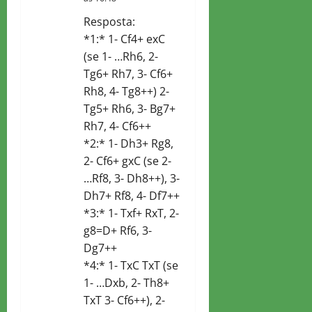
i
Resposta:
*1:* 1- Cf4+ exC
o
(se 1- …Rh6, 2-
n
Tg6+ Rh7, 3- Cf6+
Rh8, 4- Tg8++) 2-
Tg5+ Rh6, 3- Bg7+
Rh7, 4- Cf6++
*2:* 1- Dh3+ Rg8,
2- Cf6+ gxC (se 2-
…Rf8, 3- Dh8++), 3-
Dh7+ Rf8, 4- Df7++
*3:* 1- Txf+ RxT, 2-
g8=D+ Rf6, 3-
Dg7++
*4:* 1- TxC TxT (se
1- …Dxb, 2- Th8+
TxT 3- Cf6++), 2-