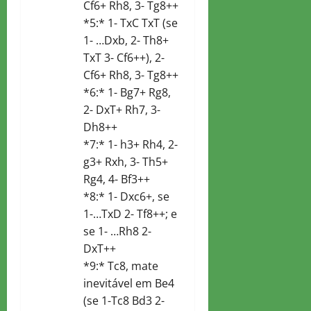
Cf6+ Rh8, 3- Tg8++
*5:* 1- TxC TxT (se
1- …Dxb, 2- Th8+
TxT 3- Cf6++), 2-
Cf6+ Rh8, 3- Tg8++
*6:* 1- Bg7+ Rg8,
2- DxT+ Rh7, 3-
Dh8++
*7:* 1- h3+ Rh4, 2-
g3+ Rxh, 3- Th5+
Rg4, 4- Bf3++
*8:* 1- Dxc6+, se
1-…TxD 2- Tf8++; e
se 1- …Rh8 2-
DxT++
*9:* Tc8, mate
inevitável em Be4
(se 1-Tc8 Bd3 2-