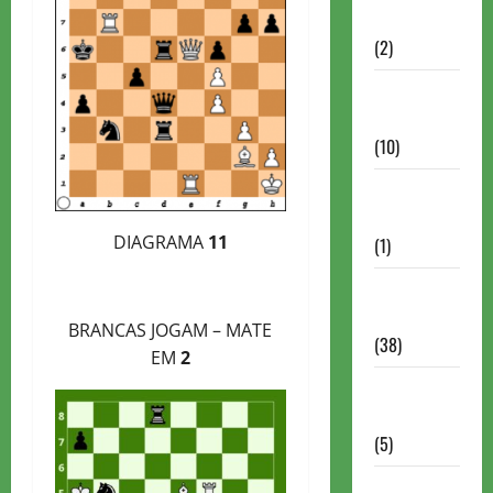
Partidas
(2)
Notícias
Antigas
(10)
Notícias
Brasil
DIAGRAMA
11
(1)
Notícias
Internacionais
BRANCAS JOGAM – MATE
(38)
EM
2
Notícias
Nacionais
(5)
Partidas