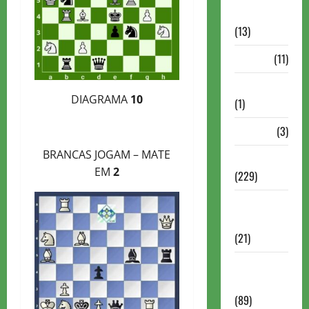
Comentadas
(13)
PDF
(11)
Problemas
DIAGRAMA
10
(1)
Rating
(3)
BRANCAS JOGAM – MATE
Recente
EM
2
(229)
Recente
Brasil
(21)
Recente
FIDE
(89)