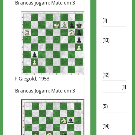
Brancas jogam: Mate em 3
Autismo no
Xadrez
(1)
Calendários
(13)
Campeões
Mundiais de
Xadrez
(12)
F.Giegold, 1953
Cartola
(1)
Brancas Jogam: Mate em 3
Chess 960
(5)
ChessBase
(14)