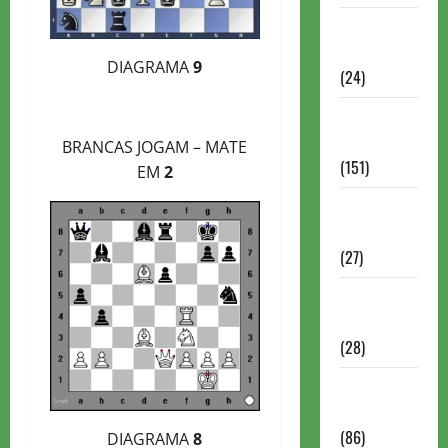
Torneios
Chess.com
DIAGRAMA
9
(24)
Torneios da
FIDE
BRANCAS JOGAM – MATE
(151)
EM
2
Torneios de
Xadrez
(27)
Torneios
FEXERJ
(28)
Torneios
LICHESS
(86)
DIAGRAMA
8