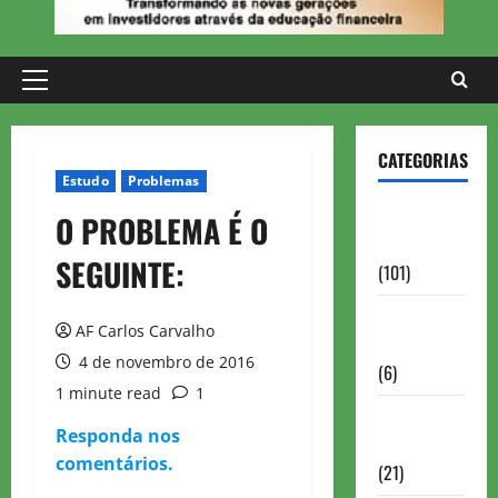
Primary
Menu
CATEGORIAS
Estudo
Problemas
Aberturas e
O PROBLEMA É O
Defesas
SEGUINTE:
(101)
Antigas
AF Carlos Carvalho
Brasil
4 de novembro de 2016
(6)
1 minute read
1
Antigas
Responda nos
FIDE
comentários.
(21)