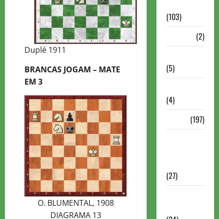
Continuação
(103)
Dossiê
(2)
Duplé 1911
Entrevistas
(5)
BRANCAS JOGAM – MATE
EM 3
ESPORTES
(4)
Estudo
(197)
Grandes
nomes do
xadrez
(27)
Historia do
O. BLUMENTAL, 1908
Xadrez
DIAGRAMA 13