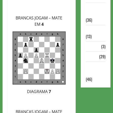
Torneios
Militares
BRANCAS JOGAM – MATE
(36)
EM
4
Variedades
(13)
VÍdeos
(3)
Xadrez
(29)
Xadrez
Online
(46)
DIAGRAMA
7
BRANCAS JOGAM – MATE