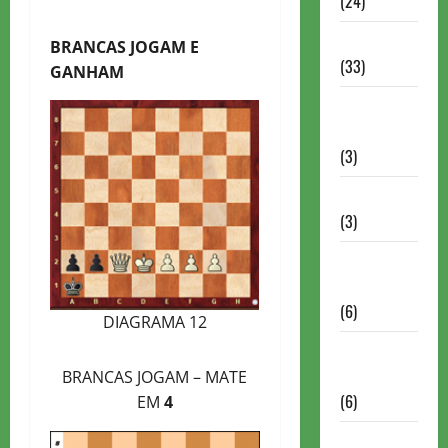
(24)
Homenagem
BRANCAS JOGAM E
(33)
GANHAM
Lance do
mestre
(3)
Memoriais
(3)
Memórias
do Xadrez
(6)
DIAGRAMA 12
Mentes
Brilhantes
BRANCAS JOGAM – MATE
(6)
EM
4
Minhas