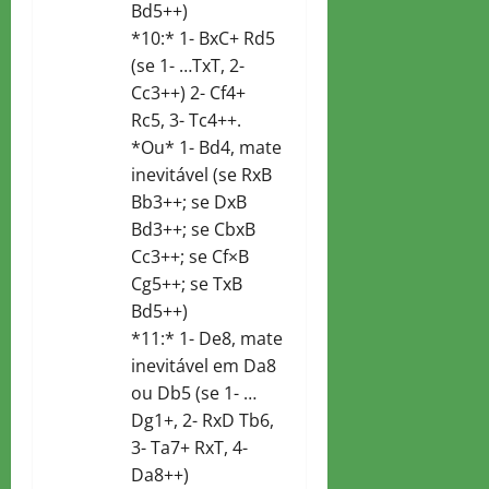
Bd5++)
*10:* 1- BxC+ Rd5
(se 1- …TxT, 2-
Cc3++) 2- Cf4+
Rc5, 3- Tc4++.
*Ou* 1- Bd4, mate
inevitável (se RxB
Bb3++; se DxB
Bd3++; se CbxB
Cc3++; se Cf×B
Cg5++; se TxB
Bd5++)
*11:* 1- De8, mate
inevitável em Da8
ou Db5 (se 1- …
Dg1+, 2- RxD Tb6,
3- Ta7+ RxT, 4-
Da8++)