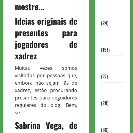
mestre…
Torneios
Chess.com
Ideias originais de
(24)
presentes para
Torneios da
jogadores de
FIDE
(151)
xadrez
Torneios de
Muitas vezes somos
Xadrez
visitados por pessoas que,
(27)
embora não sejam fãs de
Torneios
xadrez, estão procurando
FEXERJ
presentes para seguidores
(28)
regulares do blog. Bem,
se…
Torneios
LICHESS
Sabrina Vega, de
(86)