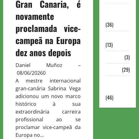
Gran Canaria, é
Torneios
novamente
Militares
(36)
proclamada vice-
Variedades
campeã na Europa
(13)
dez anos depois
VÍdeos
(3)
Daniel Muñoz
–
Xadrez
(29)
08/06/2026
0
A mestre internacional
Xadrez
gran-canária Sabrina Vega
Online
adicionou um novo marco
(46)
histórico à sua
extraordinária carreira
profissional ao se
proclamar vice-campeã da
Europa no…