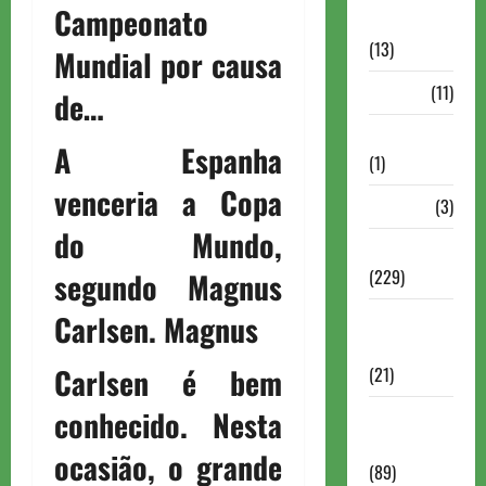
Campeonato
Comentadas
(13)
Mundial por causa
PDF
(11)
de…
Problemas
A Espanha
(1)
venceria a Copa
Rating
(3)
do Mundo,
Recente
(229)
segundo Magnus
Recente
Carlsen.
Magnus
Brasil
Carlsen é bem
(21)
conhecido. Nesta
Recente
FIDE
ocasião, o grande
(89)