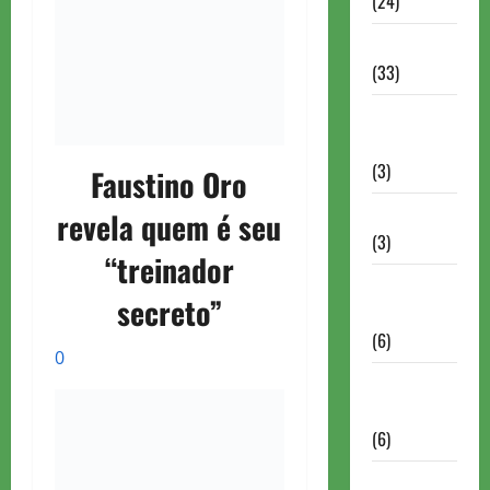
(24)
Homenagem
(33)
Lance do
mestre
(3)
Faustino Oro
Memoriais
revela quem é seu
(3)
“treinador
Memórias
secreto”
do Xadrez
(6)
0
Mentes
Brilhantes
(6)
Minhas