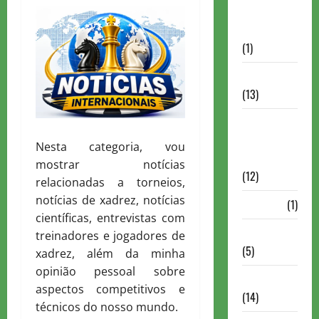
Autismo no
Xadrez
(1)
Calendários
(13)
Campeões
Mundiais de
Nesta categoria, vou
Xadrez
mostrar notícias
(12)
relacionadas a torneios,
notícias de xadrez, notícias
Cartola
(1)
científicas, entrevistas com
Chess 960
treinadores e jogadores de
(5)
xadrez, além da minha
opinião pessoal sobre
ChessBase
aspectos competitivos e
(14)
técnicos do nosso mundo.