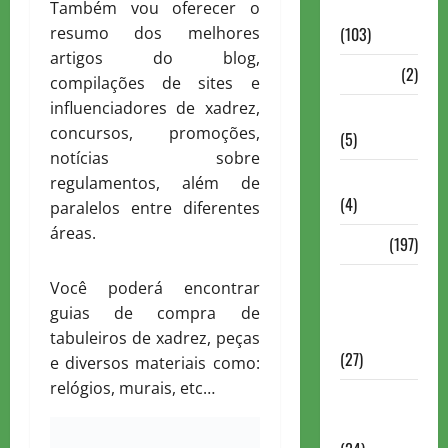
Continuação
Também vou oferecer o
(103)
resumo dos melhores
artigos do blog,
Dossiê
(2)
compilações de sites e
influenciadores de xadrez,
Entrevistas
concursos, promoções,
(5)
notícias sobre
ESPORTES
regulamentos, além de
(4)
paralelos entre diferentes
áreas.
Estudo
(197)
Grandes
Você poderá encontrar
nomes do
guias de compra de
xadrez
tabuleiros de xadrez, peças
(27)
e diversos materiais como:
relógios, murais, etc…
Historia do
Xadrez