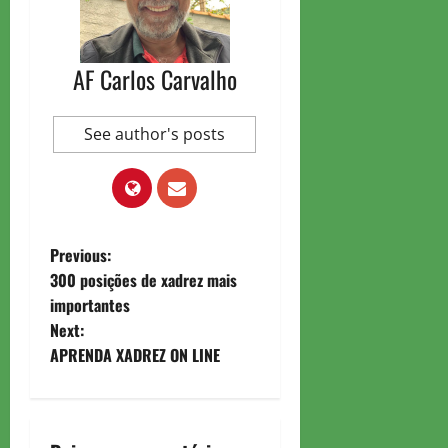
AF Carlos Carvalho
See author's posts
P
Previous:
300 posições de xadrez mais
o
importantes
Next:
s
APRENDA XADREZ ON LINE
t
n