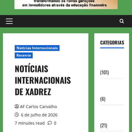
Primary
Menu
CATEGORIAS
Notícias Internacionais
Recente
Aberturas e
Defesas
NOTÍCIAIS
(101)
INTERNACIONAIS
Antigas
DE XADREZ
Brasil
(6)
AF Carlos Carvalho
Antigas
6 de julho de 2026
FIDE
7 minutes read
0
(21)