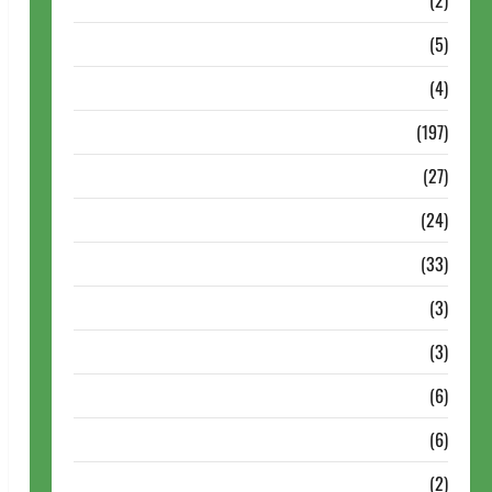
Dossiê
(2)
Entrevistas
(5)
ESPORTES
(4)
Estudo
(197)
Grandes nomes do xadrez
(27)
Historia do Xadrez
(24)
Homenagem
(33)
Lance do mestre
(3)
Memoriais
(3)
Memórias do Xadrez
(6)
Mentes Brilhantes
(6)
Minhas Partidas
(2)