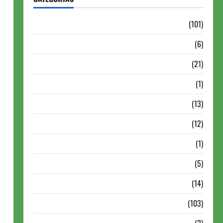
Aberturas e Defesas
(101)
Antigas Brasil
(6)
Antigas FIDE
(21)
Autismo no Xadrez
(1)
Calendários
(13)
Campeões Mundiais de Xadrez
(12)
Cartola
(1)
Chess 960
(5)
ChessBase
(14)
Continuação
(103)