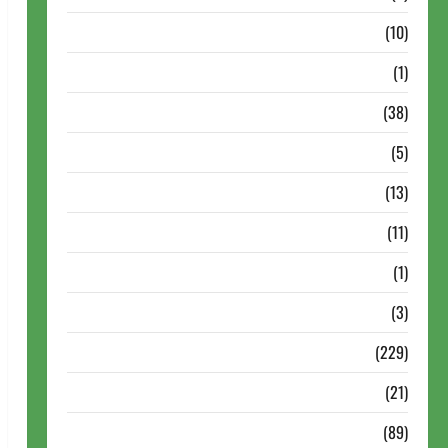
Notícias Antigas
(10)
Notícias Brasil
(1)
Notícias Internacionais
(38)
Notícias Nacionais
(5)
Partidas Comentadas
(13)
PDF
(11)
Problemas
(1)
Rating
(3)
Recente
(229)
Recente Brasil
(21)
Recente FIDE
(89)