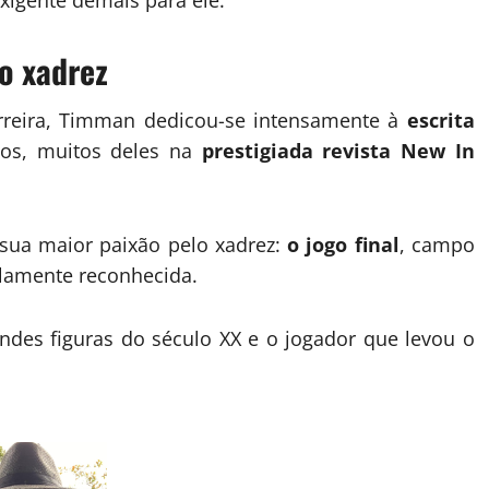
exigente demais para ele.
do xadrez
arreira, Timman dedicou-se intensamente à
escrita
igos, muitos deles na
prestigiada revista New In
 sua maior paixão pelo xadrez:
o jogo final
, campo
plamente reconhecida.
des figuras do século XX e o jogador que levou o