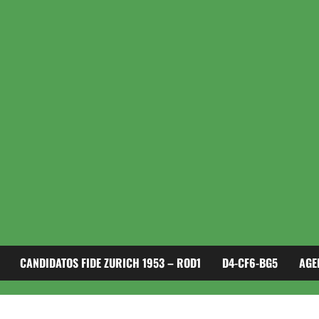
CANDIDATOS FIDE ZURICH 1953 – ROD1
D4-CF6-BG5
AGE