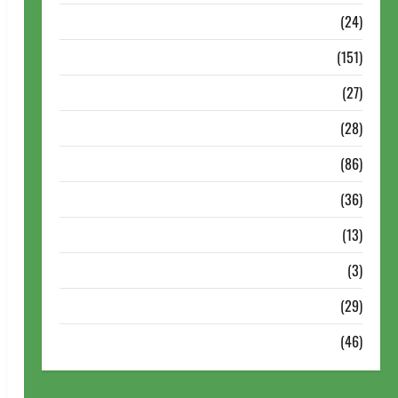
Torneios Chess.com
(24)
Torneios da FIDE
(151)
Torneios de Xadrez
(27)
Torneios FEXERJ
(28)
Torneios LICHESS
(86)
Torneios Militares
(36)
Variedades
(13)
VÍdeos
(3)
Xadrez
(29)
Xadrez Online
(46)