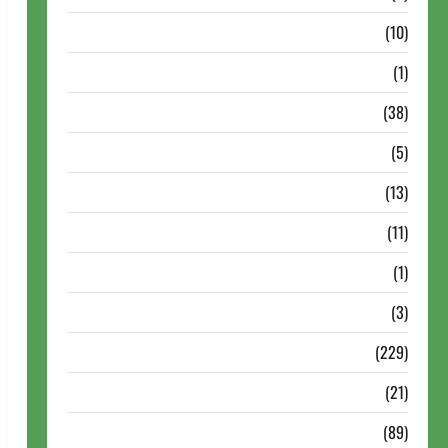
Notícias Antigas
(10)
Notícias Brasil
(1)
Notícias Internacionais
(38)
Notícias Nacionais
(5)
Partidas Comentadas
(13)
PDF
(11)
Problemas
(1)
Rating
(3)
Recente
(229)
Recente Brasil
(21)
Recente FIDE
(89)