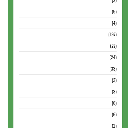
Dossiê
(2)
Entrevistas
(5)
ESPORTES
(4)
Estudo
(197)
Grandes nomes do xadrez
(27)
Historia do Xadrez
(24)
Homenagem
(33)
Lance do mestre
(3)
Memoriais
(3)
Memórias do Xadrez
(6)
Mentes Brilhantes
(6)
Minhas Partidas
(2)