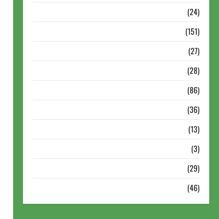
Torneios Chess.com
(24)
Torneios da FIDE
(151)
Torneios de Xadrez
(27)
Torneios FEXERJ
(28)
Torneios LICHESS
(86)
Torneios Militares
(36)
Variedades
(13)
VÍdeos
(3)
Xadrez
(29)
Xadrez Online
(46)