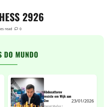
HESS 2926
es read
0
S DO MUNDO
Abdusattorov
resiste em Wijk aan
Zee
23/01/2026
Daniel Muñoz •