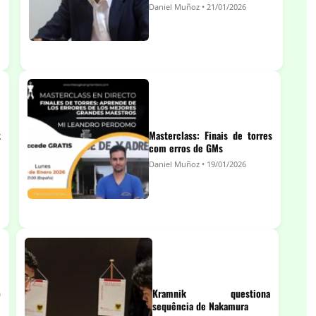
Daniel Muñoz • 21/01/2026
t
Masterclass: Finais de torres
com erros de GMs
Daniel Muñoz • 19/01/2026
o
Kramnik questiona
sequência de Nakamura