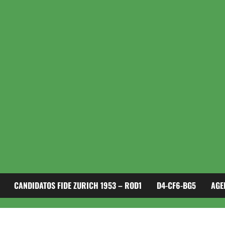
CANDIDATOS FIDE ZURICH 1953 – ROD1
D4-CF6-BG5
AGE