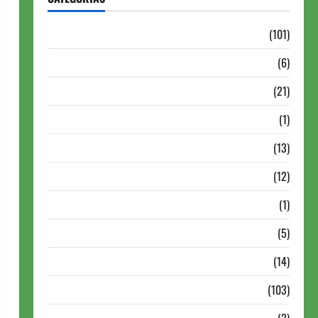
Aberturas e Defesas
(101)
Antigas Brasil
(6)
Antigas FIDE
(21)
Autismo no Xadrez
(1)
Calendários
(13)
Campeões Mundiais de Xadrez
(12)
Cartola
(1)
Chess 960
(5)
ChessBase
(14)
Continuação
(103)