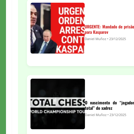
URGENTE: Mandado de prisã
para Kasparov
Daniel Muñoz • 23/12/2025
O nascimento do “jogado
total” do xadrez
Daniel Muñoz • 23/12/2025