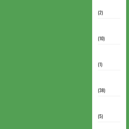
Partidas
(2)
Notícias
Antigas
(10)
Notícias
Brasil
(1)
Notícias
Internacionais
(38)
Notícias
Nacionais
(5)
Partidas