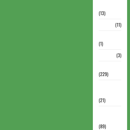
Comentadas
(13)
PDF
(11)
Problemas
(1)
Rating
(3)
Recente
(229)
Recente
Brasil
(21)
Recente
FIDE
(89)