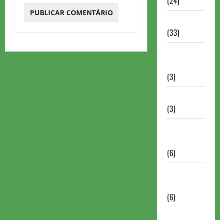
(24)
Homenagem
(33)
Lance do
mestre
(3)
Memoriais
(3)
Memórias
do Xadrez
(6)
Mentes
Brilhantes
(6)
Minhas