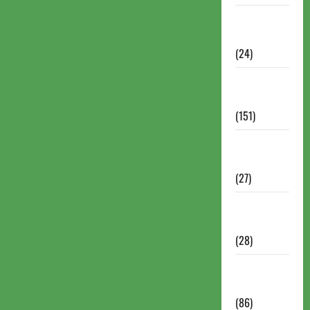
Torneios
Chess.com
(24)
Torneios da
FIDE
(151)
Torneios de
Xadrez
(27)
Torneios
FEXERJ
(28)
Torneios
LICHESS
(86)