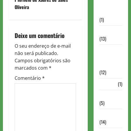
o
Autismo no
Oliveira
Xadrez
s
(1)
t
Calendários
Deixe um comentário
(13)
n
O seu endereço de e-mail
Campeões
a
não será publicado.
Mundiais de
Campos obrigatórios são
Xadrez
v
marcados com
*
(12)
i
Comentário
*
Cartola
(1)
g
Chess 960
a
(5)
t
ChessBase
(14)
i