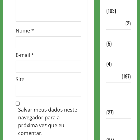
Continuação
o
(103)
n
Dossiê
(2)
Nome
*
Entrevistas
(5)
E-mail
*
ESPORTES
(4)
Estudo
(197)
Site
Grandes
nomes do
xadrez
Salvar meus dados neste
(27)
navegador para a
Historia do
próxima vez que eu
Xadrez
comentar.