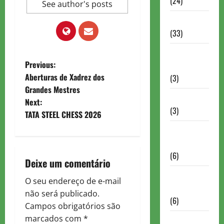
(24)
See author's posts
Homenagem
(33)
Lance do
P
Previous:
mestre
Aberturas de Xadrez dos
(3)
o
Grandes Mestres
Memoriais
Next:
s
(3)
TATA STEEL CHESS 2026
t
Memórias
do Xadrez
n
(6)
Deixe um comentário
a
Mentes
O seu endereço de e-mail
Brilhantes
v
não será publicado.
(6)
Campos obrigatórios são
i
marcados com
*
Minhas