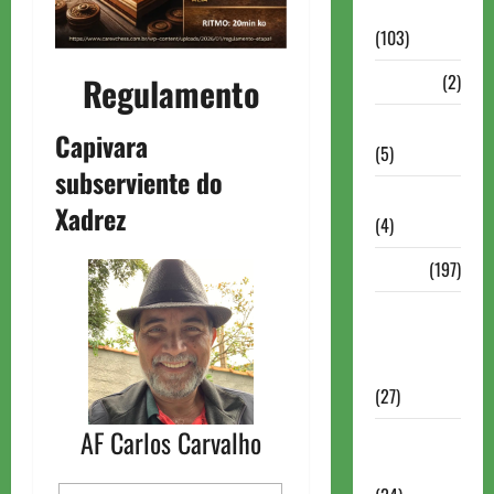
Continuação
(103)
Dossiê
(2)
Regulamento
Entrevistas
Capivara
(5)
subserviente do
ESPORTES
Xadrez
(4)
Estudo
(197)
Grandes
nomes do
xadrez
(27)
AF Carlos Carvalho
Historia do
Xadrez