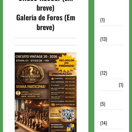
Autismo no
breve)
Xadrez
Galeria de Foros (Em
(1)
breve)
Calendários
(13)
Campeões
Mundiais de
Xadrez
(12)
Cartola
(1)
Chess 960
(5)
ChessBase
(14)