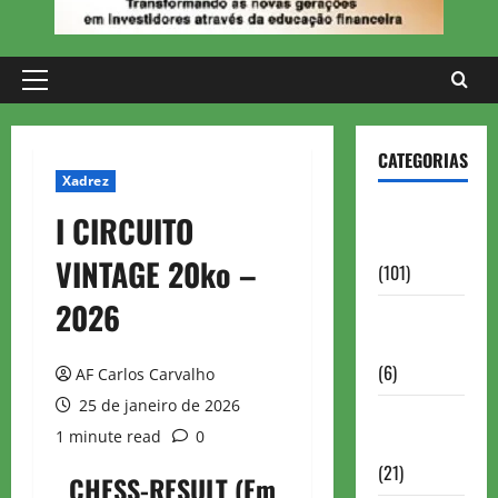
Primary
Menu
CATEGORIAS
Xadrez
Aberturas e
I CIRCUITO
Defesas
VINTAGE 20ko –
(101)
2026
Antigas
Brasil
(6)
AF Carlos Carvalho
25 de janeiro de 2026
Antigas
1 minute read
0
FIDE
(21)
CHESS-RESULT (Em