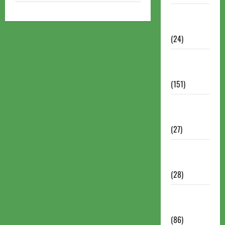
Torneios
Chess.com
(24)
Torneios da
FIDE
(151)
Torneios de
Xadrez
(27)
Torneios
FEXERJ
(28)
Torneios
LICHESS
(86)