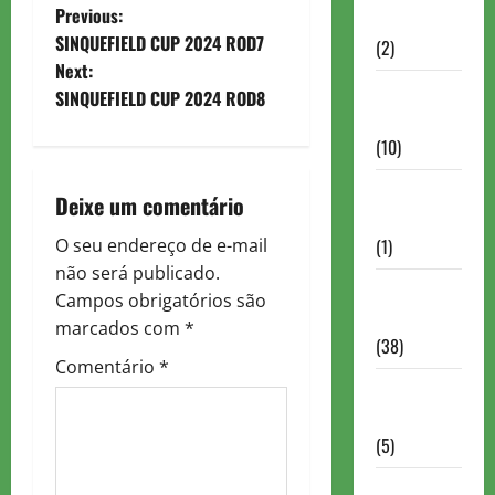
P
Previous:
Partidas
SINQUEFIELD CUP 2024 ROD7
(2)
o
Next:
Notícias
SINQUEFIELD CUP 2024 ROD8
s
Antigas
(10)
t
Notícias
n
Deixe um comentário
Brasil
a
O seu endereço de e-mail
(1)
não será publicado.
v
Notícias
Campos obrigatórios são
Internacionais
marcados com
*
i
(38)
Comentário
*
g
Notícias
Nacionais
a
(5)
t
Partidas