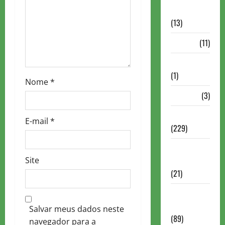
Comentadas
i
(13)
o
PDF
(11)
n
Problemas
(1)
Nome
*
Rating
(3)
Recente
E-mail
*
(229)
Recente
Site
Brasil
(21)
Recente
FIDE
Salvar meus dados neste
(89)
navegador para a