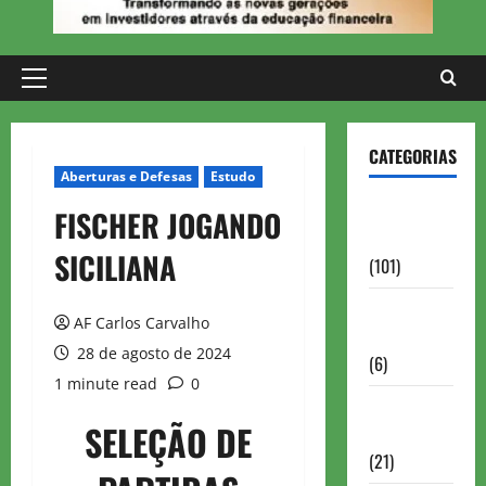
Primary
Menu
CATEGORIAS
Aberturas e Defesas
Estudo
Aberturas e
FISCHER JOGANDO
Defesas
SICILIANA
(101)
Antigas
AF Carlos Carvalho
Brasil
28 de agosto de 2024
(6)
1 minute read
0
Antigas
SELEÇÃO DE
FIDE
(21)