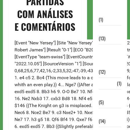
PARTIDAS
Autismo no
COM ANÁLISES
Xadrez
(1)
E COMENTÁRIOS
Calendários
(13)
Campeões
Mundiais de
Xadrez
(12)
Cartola
(1)
Chess 960
(5)
ChessBase
(14)