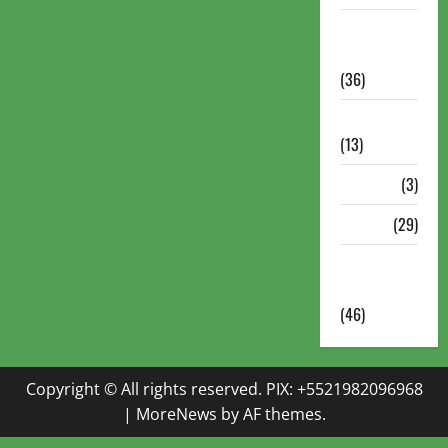
Torneios
Militares
(36)
Variedades
(13)
VÍdeos
(3)
Xadrez
(29)
Xadrez
Online
(46)
Copyright © All rights reserved. PIX: +5521982096968
|
MoreNews
by AF themes.