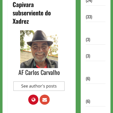
(24)
Capivara
Homenagem
subserviente do
(33)
Xadrez
Lance do
mestre
(3)
Memoriais
(3)
Memórias
AF Carlos Carvalho
do Xadrez
(6)
See author's posts
Mentes
Brilhantes
(6)
Minhas