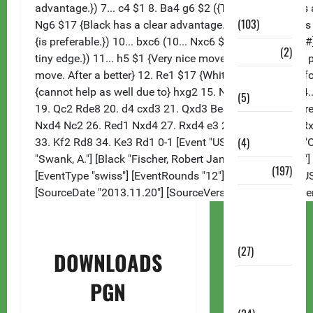
Continuação
(103)
Dossiê
(2)
Entrevistas
(5)
ESPORTES
(4)
Estudo
(197)
Grandes
nomes do
xadrez
(27)
DOWNLOADS
Historia do
PGN
Xadrez