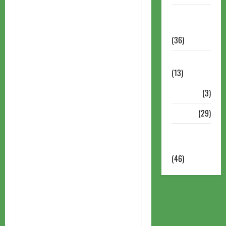
Torneios
Militares
(36)
Variedades
(13)
VÍdeos
(3)
Xadrez
(29)
Xadrez
Online
(46)