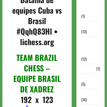
Autismo no
equipes Cuba vs
Xadrez
(1)
Brasil
Calendários
#QqhQ83Hl •
(13)
lichess.org
Campeões
Mundiais de
Xadrez
TEAM BRAZIL
(12)
CHESS –
Cartola
(1)
EQUIPE BRASIL
Chess 960
(5)
DE XADREZ
ChessBase
192 x 123
(14)