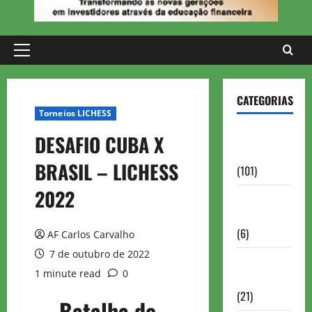
Primary
Menu
CATEGORIAS
Torneios LICHESS
Aberturas e
DESAFIO CUBA X
Defesas
BRASIL – LICHESS
(101)
2022
Antigas
Brasil
(6)
AF Carlos Carvalho
7 de outubro de 2022
Antigas
1 minute read
0
FIDE
(21)
Batalha de