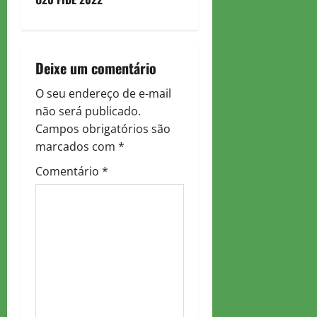
t
n
a
Deixe um comentário
v
O seu endereço de e-mail
não será publicado.
i
Campos obrigatórios são
g
marcados com
*
Comentário
*
a
t
i
o
n