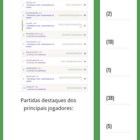
Partidas
(2)
Notícias
Antigas
(10)
Notícias
Brasil
(1)
Notícias
Internacionais
(38)
Partidas destaques dos
principais jogadores:
Notícias
Nacionais
(5)
Partidas