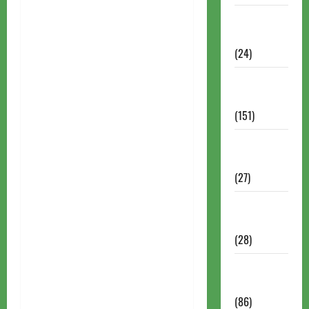
Torneios
Chess.com
(24)
Torneios da
FIDE
(151)
Torneios de
Xadrez
(27)
Torneios
FEXERJ
(28)
Torneios
LICHESS
(86)