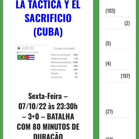
LA TÁCTICA Y EL
Continuação
(103)
SACRIFICIO
Dossiê
(2)
(CUBA)
Entrevistas
(5)
ESPORTES
(4)
Estudo
(197)
Grandes
Sexta-Feira –
nomes do
xadrez
07/10/22 às 23:30h
(27)
– 3+0 – BATALHA
Historia do
COM 80 MINUTOS DE
Xadrez
DURAÇÃO