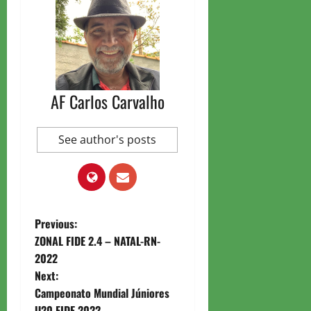
AF Carlos Carvalho
See author's posts
P
Previous:
ZONAL FIDE 2.4 – NATAL-RN-
o
2022
Next:
s
Campeonato Mundial Júniores
U20 FIDE 2022