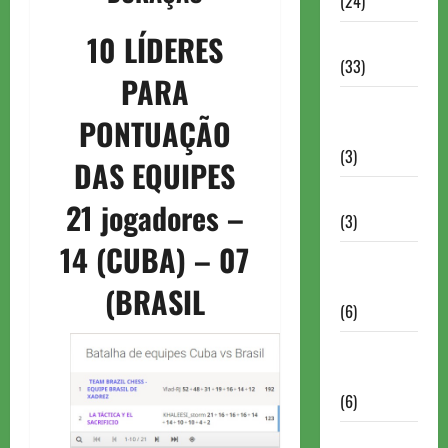
(24)
10 LÍDERES
Homenagem
(33)
PARA
Lance do
PONTUAÇÃO
mestre
(3)
DAS EQUIPES
Memoriais
21 jogadores –
(3)
14 (CUBA) – 07
Memórias
do Xadrez
(BRASIL
(6)
Mentes
Brilhantes
(6)
Minhas