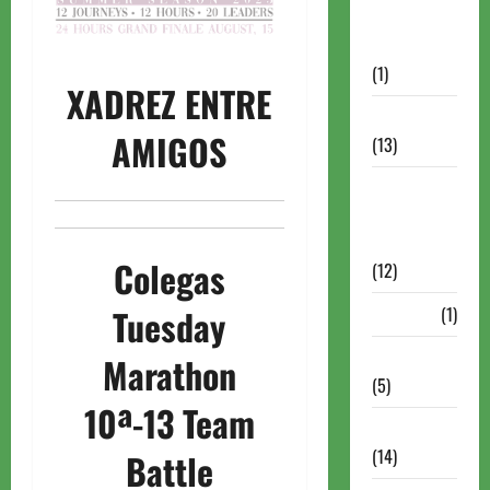
Autismo no
Xadrez
(1)
XADREZ ENTRE
Calendários
AMIGOS
(13)
Campeões
Mundiais de
Xadrez
Colegas
(12)
Tuesday
Cartola
(1)
Chess 960
Marathon
(5)
10ª-13 Team
ChessBase
(14)
Battle