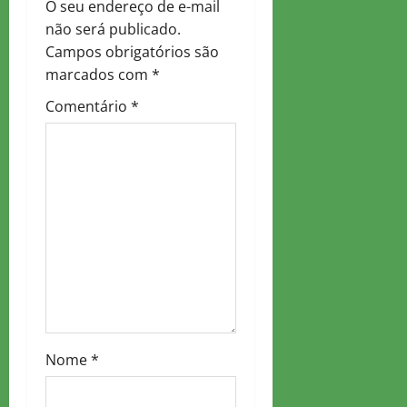
O seu endereço de e-mail
v
não será publicado.
Campos obrigatórios são
i
marcados com
*
g
Comentário
*
a
t
i
o
n
Nome
*