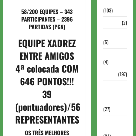
Continuação
(103)
58/200 EQUIPES – 343
PARTICIPANTES – 2396
Dossiê
(2)
PARTIDAS (
PGN
)
Entrevistas
EQUIPE XADREZ
(5)
ENTRE AMIGOS
ESPORTES
(4)
4ª colocada COM
Estudo
(197)
646 PONTOS!!!
Grandes
39
nomes do
xadrez
(pontuadores)/56
(27)
REPRESENTANTES
Historia do
Xadrez
OS TRÊS MELHORES