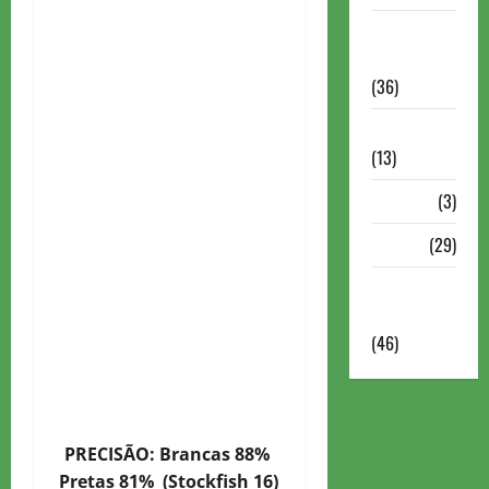
Torneios
Militares
(36)
Variedades
(13)
VÍdeos
(3)
Xadrez
(29)
Xadrez
Online
(46)
PRECISÃO: Brancas 88%
Pretas 81% (Stockfish 16)