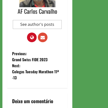
AF Carlos Carvalho
See author's posts
P
Previous:
Grand Swiss FIDE 2023
o
Next:
Colegas Tuesday Marathon 11ª
s
-13
t
n
Deixe um comentário
a