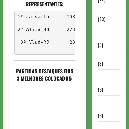
(24)
REPRESENTANTES:
Homenagem
1º 
carvaflu
      1988        
098 pontos
(33)
2º 
Atila_90  
    2230        
Lance do
mestre
 3º 
Vlad-RJ       
2365        
064 pont
(3)
Memoriais
(3)
PARTIDAS DESTAQUES DOS
Memórias
3 MELHORES COLOCADOS:
do Xadrez
(6)
Mentes
Brilhantes
(6)
Minhas