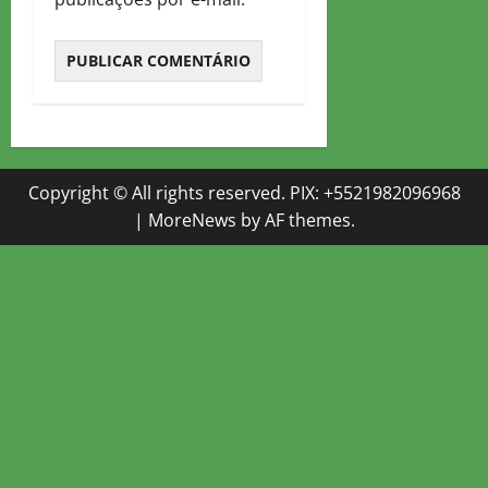
Copyright © All rights reserved. PIX: +5521982096968
|
MoreNews
by AF themes.