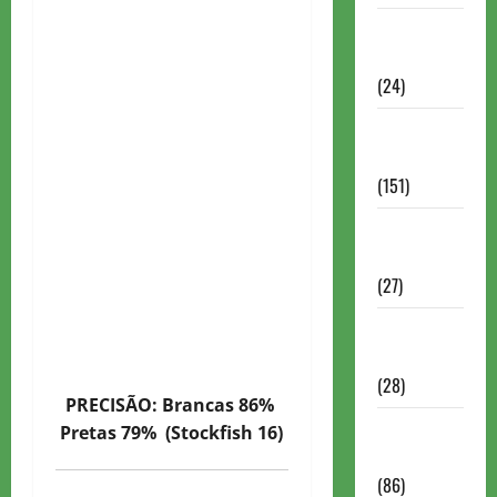
Torneios
Chess.com
(24)
Torneios da
FIDE
(151)
Torneios de
Xadrez
(27)
Torneios
FEXERJ
(28)
PRECISÃO: Brancas 86%
Torneios
Pretas 79% (Stockfish 16)
LICHESS
(86)