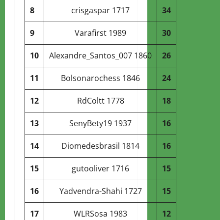
8
crisgaspar
1717
34
9
Varafirst
1989
30
10
Alexandre_Santos_007
1860
26
11
Bolsonarochess
1846
24
12
RdColtt
1778
18
13
SenyBety19
1937
16
14
Diomedesbrasil
1814
16
15
gutooliver
1716
15
16
Yadvendra-Shahi
1727
15
17
WLRSosa
1983
12