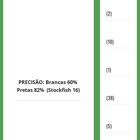
Partidas
(2)
Notícias
Antigas
(10)
Notícias
Brasil
(1)
Notícias
PRECISÃO: Brancas 60%
Internacionais
Pretas 82% (Stockfish 16)
(38)
Notícias
Nacionais
(5)
Partidas