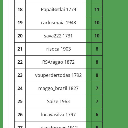
18
PapaiBetlai
1774
11
19
carlosmaia
1948
10
20
sava222
1731
10
21
risoca
1903
8
22
RSAragao
1872
8
23
vouperdertodas
1792
8
24
maggo_brazil
1827
7
25
Saize
1963
7
26
lucavasilva
1797
6
27
transformes
1912
5