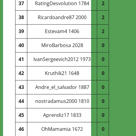
37
RatingDesvolution
1784
2
38
Ricardoandre87
2000
2
39
Estevam4
1406
2
40
MiroBarbosa
2028
0
41
IvanSergeevich2012
1973
0
42
Kruthik21
1648
0
43
Andre_el_salvador
1887
0
44
nostradamus2000
1810
0
45
Aprendiz17
1833
0
46
OhMamamia
1672
0