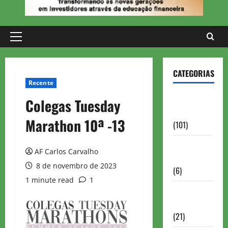
Primary
Menu
CATEGORIAS
Recente
Aberturas e
Colegas Tuesday
Defesas
Marathon 10ª -13
(101)
Antigas
AF Carlos Carvalho
Brasil
8 de novembro de 2023
(6)
1 minute read
1
Antigas
FIDE
(21)