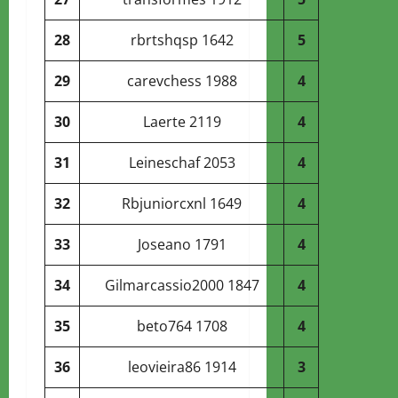
28
rbrtshqsp
1642
5
29
carevchess
1988
4
30
Laerte
2119
4
31
Leineschaf
2053
4
32
Rbjuniorcxnl
1649
4
33
Joseano
1791
4
34
Gilmarcassio2000
1847
4
35
beto764
1708
4
36
leovieira86
1914
3