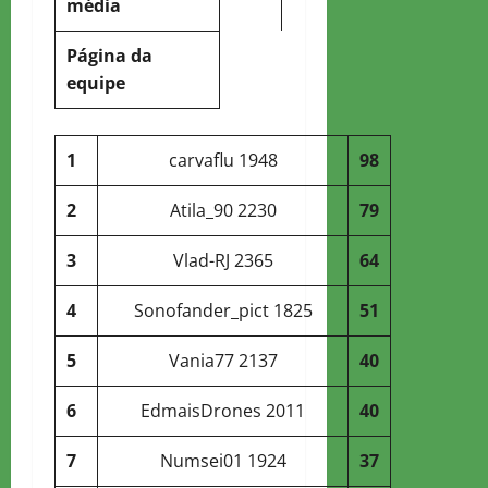
média
Página da
equipe
1
carvaflu
1948
98
2
Atila_90
2230
79
3
Vlad-RJ
2365
64
4
Sonofander_pict
1825
51
5
Vania77
2137
40
6
EdmaisDrones
2011
40
7
Numsei01
1924
37