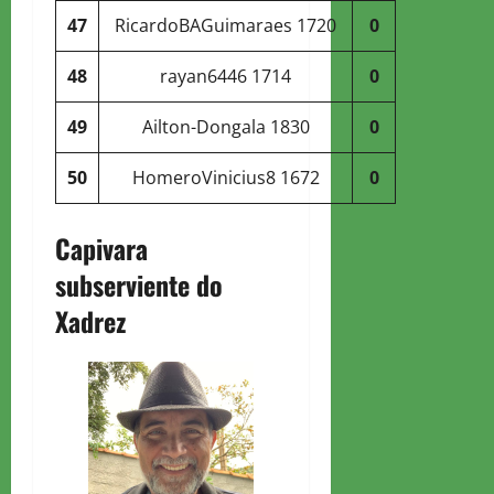
47
RicardoBAGuimaraes
1720
0
48
rayan6446
1714
0
49
Ailton-Dongala
1830
0
50
HomeroVinicius8
1672
0
Capivara
subserviente do
Xadrez