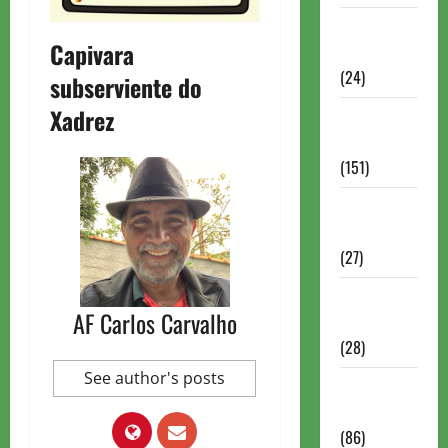
Torneios
Capivara
Chess.com
(24)
subserviente do
Xadrez
Torneios da
FIDE
(151)
Torneios de
Xadrez
(27)
Torneios
AF Carlos Carvalho
FEXERJ
(28)
See author's posts
Torneios
LICHESS
(86)