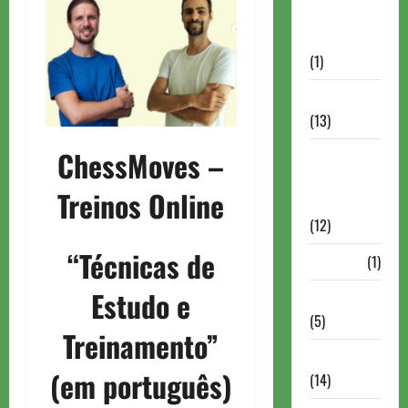
Autismo no
Xadrez
(1)
Calendários
(13)
ChessMoves –
Campeões
Mundiais de
Treinos Online
Xadrez
(12)
“Técnicas de
Cartola
(1)
Estudo e
Chess 960
(5)
Treinamento”
ChessBase
(em português)
(14)