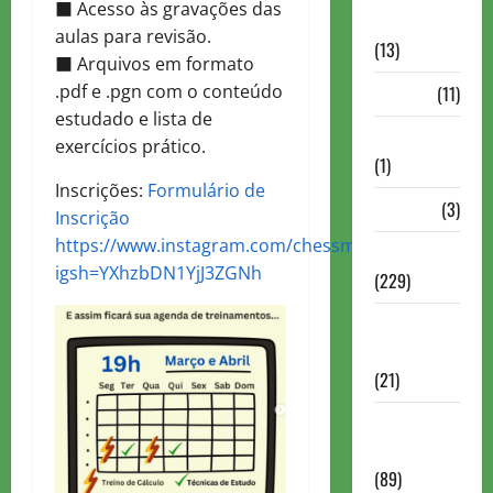
■ Acesso às gravações das
Comentadas
aulas para revisão.
(13)
■ Arquivos em formato
.pdf e .pgn com o conteúdo
PDF
(11)
estudado e lista de
Problemas
exercícios prático.
(1)
Inscrições:
Formulário de
Rating
(3)
Inscrição
https://www.instagram.com/chessmovesme?
Recente
igsh=YXhzbDN1YjJ3ZGNh
(229)
Recente
Brasil
(21)
Recente
FIDE
(89)