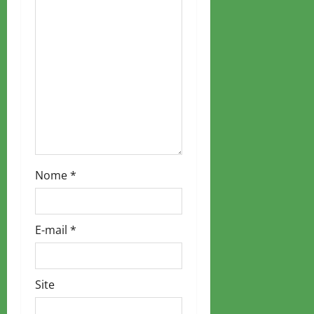
t
i
o
n
Nome
*
E-mail
*
Site