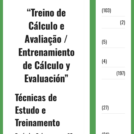
Continuação
“Treino de
(103)
Cálculo e
Dossiê
(2)
Entrevistas
Avaliação /
(5)
Entrenamiento
ESPORTES
(4)
de Cálculo y
Estudo
(197)
Evaluación”
Grandes
nomes do
Técnicas de
xadrez
Estudo e
(27)
Treinamento
Historia do
Xadrez