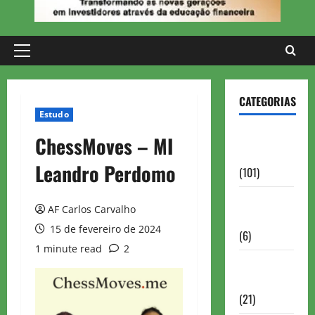
Primary
Menu
CATEGORIAS
Estudo
Aberturas e
ChessMoves – MI
Defesas
Leandro Perdomo
(101)
Antigas
AF Carlos Carvalho
Brasil
15 de fevereiro de 2024
(6)
1 minute read
2
Antigas
FIDE
(21)