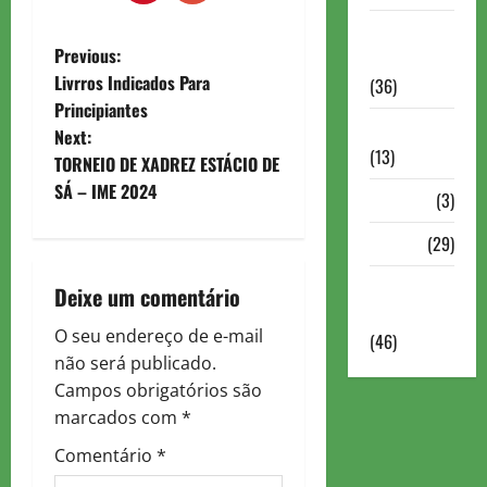
Torneios
P
Previous:
Militares
Livrros Indicados Para
(36)
o
Principiantes
Variedades
Next:
s
(13)
TORNEIO DE XADREZ ESTÁCIO DE
t
SÁ – IME 2024
VÍdeos
(3)
n
Xadrez
(29)
a
Xadrez
Deixe um comentário
Online
v
O seu endereço de e-mail
(46)
não será publicado.
i
Campos obrigatórios são
g
marcados com
*
Comentário
*
a