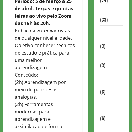
(24)
Período: 5 de março a 25
de abril. Terças e quintas-
Homenagem
feiras ao vivo pelo Zoom
(33)
das 19h às 20h.
Público-alvo: enxadristas
Lance do
de qualquer nível e idade.
mestre
Objetivo conhecer técnicas
(3)
de estudo e prática para
Memoriais
uma melhor
(3)
aprendizagem.
Conteúdo:
Memórias
(2h) Aprendizagem por
do Xadrez
meio de padrões e
(6)
analogias.
Mentes
(2h) Ferramentas
Brilhantes
modernas para
(6)
aprendizagem e
assimilação de forma
Minhas