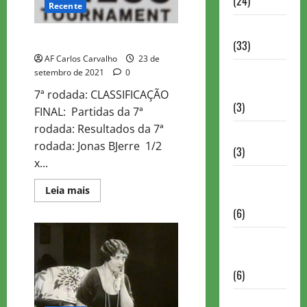
(24)
Recente
Homenagem
TePe Sigeman & Co 2021
(33)
AF Carlos Carvalho
23 de
Lance do
setembro de 2021
0
mestre
7ª rodada: CLASSIFICAÇÃO
(3)
FINAL: Partidas da 7ª
rodada: Resultados da 7ª
Memoriais
rodada: Jonas BJerre 1/2
(3)
x...
Memórias
Read
Leia mais
do Xadrez
more
about
(6)
TePe
Sigeman
&
Mentes
Co
Brilhantes
2021
(6)
Minhas