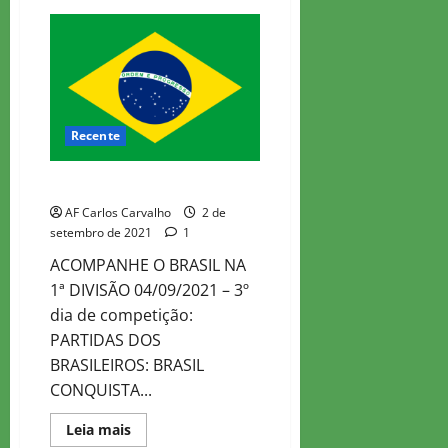
OLIMPÍADA
ONLINE
DIVISÃO
2
GERAL
Recente
BRASIL BEM NA OLIMPÍADA!!!
AF Carlos Carvalho
2 de
setembro de 2021
1
ACOMPANHE O BRASIL NA
1ª DIVISÃO 04/09/2021 – 3º
dia de competição:
PARTIDAS DOS
BRASILEIROS: BRASIL
CONQUISTA...
Read
Leia mais
more