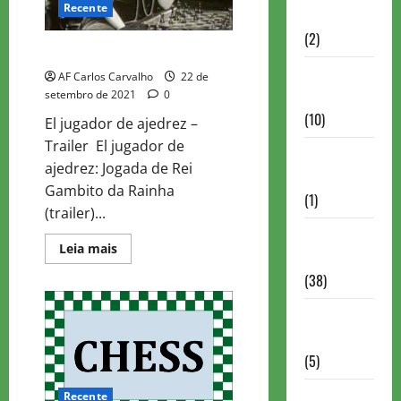
Recente
Partidas
(2)
FILMES DE XADREZ
Notícias
AF Carlos Carvalho
22 de
Antigas
setembro de 2021
0
(10)
El jugador de ajedrez –
Trailer El jugador de
Notícias
ajedrez: Jogada de Rei
Brasil
Gambito da Rainha
(1)
(trailer)...
Notícias
Read
Leia mais
Internacionais
more
about
(38)
FILMES
DE
XADREZ
Notícias
Nacionais
(5)
Partidas
Recente