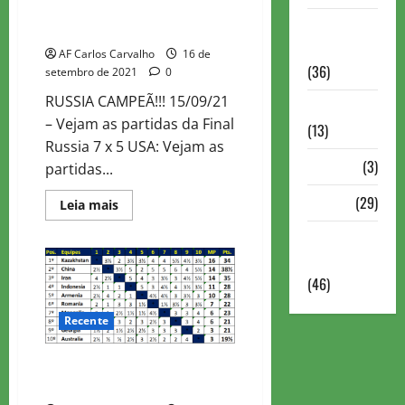
FIDE Online Chess Olympiad
Torneios
2021 – Playoffs
Militares
AF Carlos Carvalho
16 de
(36)
setembro de 2021
0
RUSSIA CAMPEÃ!!! 15/09/21
Variedades
– Vejam as partidas da Final
(13)
Russia 7 x 5 USA: Vejam as
VÍdeos
(3)
partidas...
Xadrez
(29)
Read
Leia mais
more
about
Xadrez
FIDE
Online
Online
Chess
Olympiad
(46)
2021
–
Playoffs
Recente
OLIMPIADAS ONLINE TOP
DIVISION