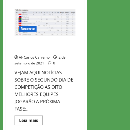
about
OLIMPÍADA
DIVISÃO
2
–
DIA
2
Recente
OLIMPÍADA ONLINE DIVISÃO 2
GERAL
AF Carlos Carvalho
2 de
setembro de 2021
0
VEJAM AQUI NOTÍCIAS
SOBRE O SEGUNDO DIA DE
COMPETIÇÃO AS OITO
MELHORES EQUIPES
JOGARÃO A PRÓXIMA
FASE:...
Read
Leia mais
more
about