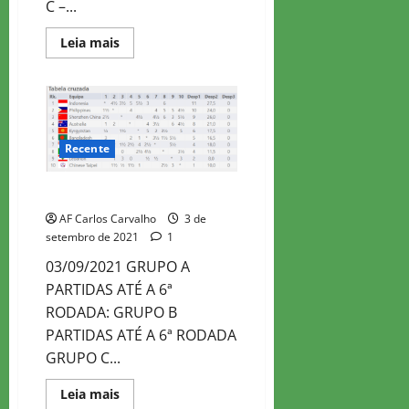
C –...
Read
Leia mais
more
about
OLIMPÍADA
DIVISÃO
2
–
DIA
3
Recente
OLIMPÍADA DIVISÃO 2 – DIA 2
AF Carlos Carvalho
3 de
setembro de 2021
1
03/09/2021 GRUPO A
PARTIDAS ATÉ A 6ª
RODADA: GRUPO B
PARTIDAS ATÉ A 6ª RODADA
GRUPO C...
Read
Leia mais
more