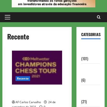
Primary
Menu
Recente
CATEGORIAS
Aberturas e
Defesas
(101)
Antigas
Brasil
Recente
(6)
Antigas
MELTWATER CHAMPIONS CHESS
FIDE
TOUR 2021 – FINAL
(21)
AF Carlos Carvalho
24 de
setembro de 2021
0