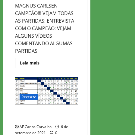
MAGNUS CARLSEN
CAMPEÃO!!! VEJAM TODAS
AS PARTIDAS: ENTREVISTA
COM O CAMPEÃO: VEJAM
ALGUNS VÍDEOS
COMENTANDO ALGUMAS
PARTIDAS:
Read
Leia mais
more
about
AIMCHESS
US
RAPID
KO
2021
Recente
BRASIL NA OLIMPIADA 1ª
DIVISÃO
AF Carlos Carvalho
6 de
setembro de 2021
0