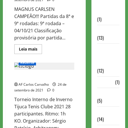
Autismo no
MAGNUS CARLSEN
Xadrez
CAMPEÃO!!! Partidas da 8ª e
(1)
9ª rodadas: 9ª rodada –
Calendários
04/10/21 Classificação
(13)
provisória por partida...
Campeões
Read
Leia mais
more
Mundiais de
about
MELTWATER
Recente
Xadrez
CHAMPIONS
CHESS
(12)
TOUR
INTERNO TTC 2021
2021
–
Cartola
(1)
AF Carlos Carvalho
FINAL
24 de
setembro de 2021
0
Chess 960
Torneio Interno de Inverno
(5)
Tijuca Tenis Clube 2021 28
ChessBase
participantes. Ritmo: 1h
(14)
KO. Organizador: Sérgio
Patrício. Arbitragem:...