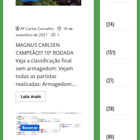
Torneios
NORWAY 2021 – PARTIDAS E
Chess.com
TABELAS
(24)
AF Carlos Carvalho
16 de
setembro de 2021
1
Torneios da
FIDE
MAGNUS CARLSEN
(151)
CAMPEÃO!!! 10ª RODADA
Veja a classificação final
Torneios de
sem armagedom: Vejam
Xadrez
todas as partidas
(27)
realizadas: Armagedom:...
Torneios
Read
Leia mais
FEXERJ
more
about
(28)
NORWAY
2021
–
Torneios
PARTIDAS
E
Recente
LICHESS
TABELAS
(86)