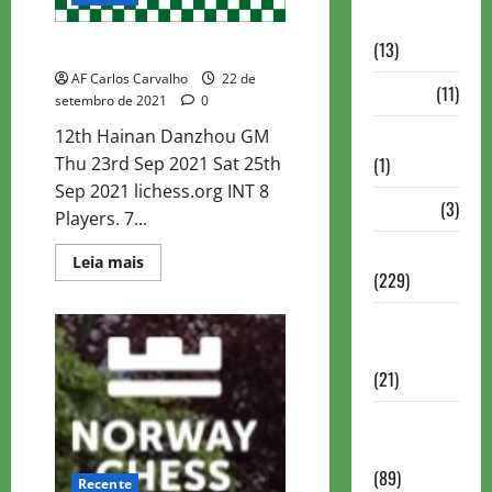
Comentadas
(13)
EVENTOS INTERNAIONAIS
AF Carlos Carvalho
22 de
PDF
(11)
setembro de 2021
0
12th Hainan Danzhou GM
Problemas
Thu 23rd Sep 2021 Sat 25th
(1)
Sep 2021 lichess.org INT 8
Rating
(3)
Players. 7...
Recente
Read
Leia mais
more
(229)
about
EVENTOS
Recente
INTERNAIONAIS
Brasil
(21)
Recente
FIDE
(89)
Recente