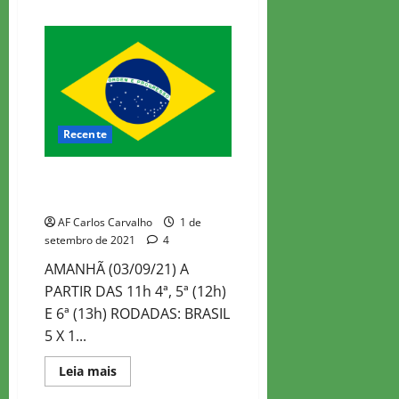
about
BRASIL
BEM
NA
OLIMPÍADA!!!
Recente
OLIMPIADA ONLINE FIDE
DIVISÃO 2
AF Carlos Carvalho
1 de
setembro de 2021
4
AMANHÃ (03/09/21) A
PARTIR DAS 11h 4ª, 5ª (12h)
E 6ª (13h) RODADAS: BRASIL
5 X 1...
Read
Leia mais
more
about