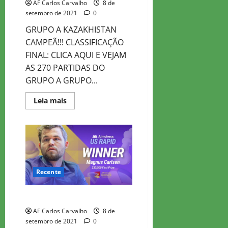
AF Carlos Carvalho
8 de
setembro de 2021
0
GRUPO A KAZAKHISTAN
CAMPEÃ!!! CLASSIFICAÇÃO
FINAL: CLICA AQUI E VEJAM
AS 270 PARTIDAS DO
GRUPO A GRUPO...
Read
Leia mais
more
about
OLIMPIADAS
ONLINE
TOP
DIVISION
Recente
AIMCHESS US RAPID KO 2021
AF Carlos Carvalho
8 de
setembro de 2021
0