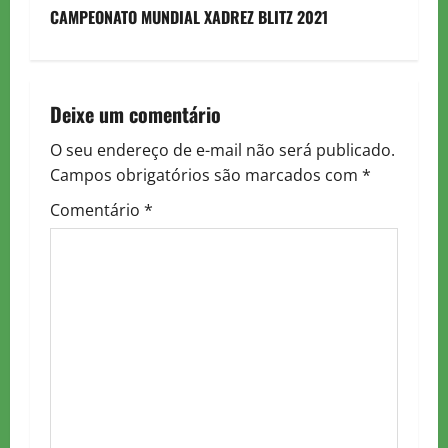
CAMPEONATO MUNDIAL XADREZ BLITZ 2021
s
t
n
Deixe um comentário
a
O seu endereço de e-mail não será publicado.
Campos obrigatórios são marcados com
*
v
Comentário
*
i
g
a
t
i