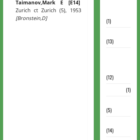
Taimanov,Mark E [E14]
Autismo no
Zurich ct Zurich (5), 1953
Xadrez
[Bronstein,D]
(1)
Calendários
(13)
Campeões
Mundiais de
Xadrez
(12)
Cartola
(1)
Chess 960
(5)
ChessBase
(14)