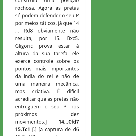
construiu uma posição
rochosa. Agora as pretas
só podem defender o seu P
por meios táticos, já que 14
… Rd8 obviamente não
resulta, por 15. Bxc5.
Gligoric prova estar à
altura da sua tarefa: ele
exerce controle sobre os
pontos mais importantes
da India do rei e não de
uma maneira mecânica,
mas criativa. É difícil
acreditar que as pretas não
entreguem o seu P nos
próximos dez
movimentos.]
14…
C
fd7
15.
T
c1
[,] [a captura de d6