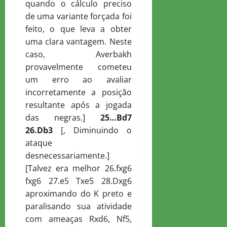
quando o cálculo preciso
de uma variante forçada foi
feito, o que leva a obter
uma clara vantagem. Neste
caso, Averbakh
provavelmente cometeu
um erro ao avaliar
incorretamente a posição
resultante após a jogada
das negras.]
25…
B
d7
26.
D
b3
[, Diminuindo o
ataque
desnecessariamente.]
[Talvez era melhor 26.fxg6
fxg6 27.e5 Txe5 28.Dxg6
aproximando do K preto e
paralisando sua atividade
com ameaças Rxd6, Nf5,