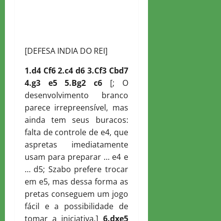
[DEFESA INDIA DO REI]
1.d4
C
f6 2.c4 d6 3.
C
f3
C
bd7
4.g3 e5 5.
B
g2 c6
[; O
desenvolvimento branco
parece irrepreensível, mas
ainda tem seus buracos:
falta de controle de e4, que
aspretas imediatamente
usam para preparar … e4 e
… d5; Szabo prefere trocar
em e5, mas dessa forma as
pretas conseguem um jogo
fácil e a possibilidade de
tomar a iniciativa.]
6.dxe5