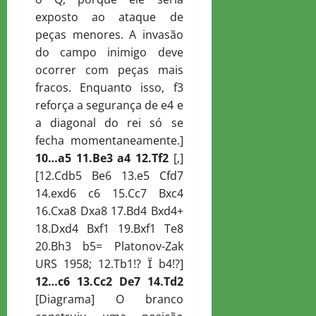
exposto ao ataque de
peças menores. A invasão
do campo inimigo deve
ocorrer com peças mais
fracos. Enquanto isso, f3
reforça a segurança de e4 e
a diagonal do rei só se
fecha momentaneamente.]
10…a5 11.
B
e3 a4 12.
T
f2
[,]
[12.Cdb5 Be6 13.e5 Cfd7
14.exd6 c6 15.Cc7 Bxc4
16.Cxa8 Dxa8 17.Bd4 Bxd4+
18.Dxd4 Bxf1 19.Bxf1 Te8
20.Bh3 b5= Platonov-Zak
URS 1958; 12.Tb1!?  b4!?]
12…c6 13.
C
c2
D
e7 14.
T
d2
[Diagrama] O branco