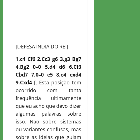
[DEFESA INDIA DO REI]
1.c4
C
f6 2.
C
c3 g6 3.g3
B
g7
4.
B
g2 0–0 5.d4 d6 6.
C
f3
C
bd7 7.0–0 e5 8.e4 exd4
9.
C
xd4
[, Esta posição tem
ocorrido com tanta
frequência ultimamente
que eu acho que devo dizer
algumas palavras sobre
isso. Não sobre sistemas
ou variantes confusas, mas
sobre as idéias que guiam