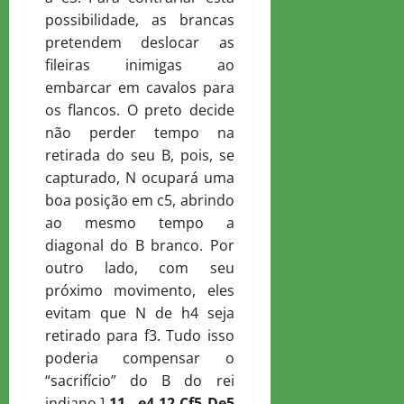
possibilidade, as brancas
pretendem deslocar as
fileiras inimigas ao
embarcar em cavalos para
os flancos. O preto decide
não perder tempo na
retirada do seu B, pois, se
capturado, N ocupará uma
boa posição em c5, abrindo
ao mesmo tempo a
diagonal do B branco. Por
outro lado, com seu
próximo movimento, eles
evitam que N de h4 seja
retirado para f3. Tudo isso
poderia compensar o
“sacrifício” do B do rei
indiano.]
11…e4 12.
C
f5
D
e5