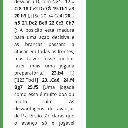
desviar o B, com Ng4.]
17…
C
f8 18.
C
e2
D
c7

19.
T
b1 a3
20.b3
[,] [Se 20.b4 Ca4]
20…
h5 21.
D
c2
B
e6 22.
C
c3
C
h7
[; A posição está madura
para uma ação decisiva e
as brancas passam a
atacar em todas as frentes,
mas talvez fosse melhor
fazer mais uma jogada
preparatória.]
23.b4
[,]
[23.Tbd1]
23…
C
a6 24.f4
B
g7 25.f5
[Uma jogada
como essa é muito boa ou
muito ruim. As
desvantagens de avançar
de P a f5 são tão claras que
o avanço só é jogável