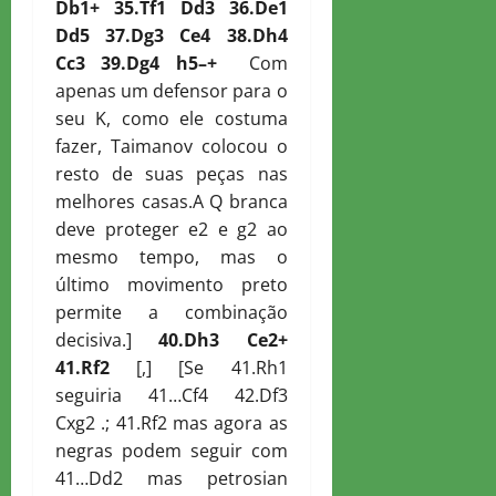
D
b1+ 35.
T
f1
D
d3 36.
D
e1
D
d5 37.
D
g3
C
e4 38.
D
h4
C
c3 39.
D
g4 h5–+
Com
apenas um defensor para o
seu K, como ele costuma
fazer, Taimanov colocou o
resto de suas peças nas
melhores casas.A Q branca
deve proteger e2 e g2 ao
mesmo tempo, mas o
último movimento preto
permite a combinação
decisiva.]
40.
D
h3
C
e2+
41.
R
f2
[,] [Se 41.Rh1
seguiria 41…Cf4 42.Df3
Cxg2 .; 41.Rf2 mas agora as
negras podem seguir com
41…Dd2 mas petrosian