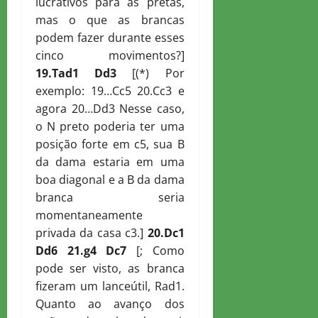
lucrativos para as pretas,
mas o que as brancas
podem fazer durante esses
cinco movimentos?]
19.
T
ad1
D
d3
[(*) Por
exemplo: 19…Cc5 20.Cc3 e
agora 20…Dd3 Nesse caso,
o N preto poderia ter uma
posição forte em c5, sua B
da dama estaria em uma
boa diagonal e a B da dama
branca seria
momentaneamente
privada da casa c3.]
20.
D
c1
D
d6 21.g4
D
c7
[; Como
pode ser visto, as branca
fizeram um lanceútil, Rad1.
Quanto ao avanço dos