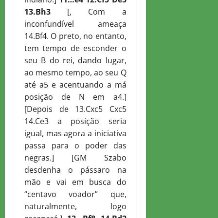
13.
B
h3
[, Com a
inconfundível ameaça
14.Bf4. O preto, no entanto,
tem tempo de esconder o
seu B do rei, dando lugar,
ao mesmo tempo, ao seu Q
até a5 e acentuando a má
posição de N em a4.]
[Depois de 13.Cxc5 Cxc5
14.Ce3 a posição seria
igual, mas agora a iniciativa
passa para o poder das
negras.] [GM Szabo
desdenha o pássaro na
mão e vai em busca do
“centavo voador” que,
naturalmente, logo