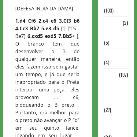
Continuação
[DEFESA INDIA DA DAMA]
(103)
1.d4
C
f6 2.c4 e6 3.
C
f3 b6
Dossiê
(2)
4.
C
c3
B
b7 5.e3 d5
[;] [5…
Entrevistas
Be7]
6.cxd5 exd5 7.
B
b5+
[,
(5)
O branco tem que
desenvolver o B de
ESPORTES
qualquer maneira, então
(4)
eles fazem isso sem gastar
um tempo, e já que seria
Estudo
(197)
inapropriado para o Preta
Grandes
interpor uma peça, eles
nomes do
provocam … c6,
xadrez
bloqueando o B preto .
(27)
Portanto, era melhor para
o preto não avançar o P “d”
Historia do
em seu quinto lance,
Xadrez
jogando em seu lugar …