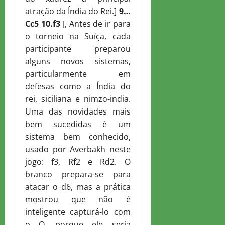
atração da Índia do Rei.]
9…
C
c5 10.f3
[, Antes de ir para
o torneio na Suíça, cada
participante preparou
alguns novos sistemas,
particularmente em
defesas como a Índia do
rei, siciliana e nimzo-india.
Uma das novidades mais
bem sucedidas é um
sistema bem conhecido,
usado por Averbakh neste
jogo: f3, Rf2 e Rd2. O
branco prepara-se para
atacar o d6, mas a prática
mostrou que não é
inteligente capturá-lo com
o Q, porque ele seria