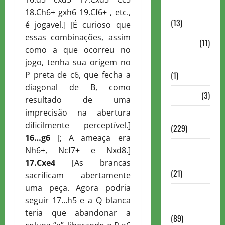
Comentadas
18.Ch6+ gxh6 19.Cf6+ , etc.,
(13)
é jogavel.] [É curioso que
essas combinações, assim
PDF
(11)
como a que ocorreu no
jogo, tenha sua origem no
Problemas
P preta de c6, que fecha a
(1)
diagonal de B, como
Rating
(3)
resultado de uma
imprecisão na abertura
Recente
dificilmente perceptível.]
(229)
16…g6
[; A ameaça era
Recente
Nh6+, Ncf7+ e Nxd8.]
Brasil
17.
C
xe4
[As brancas
(21)
sacrificam abertamente
uma peça. Agora podria
Recente
seguir 17…h5 e a Q blanca
FIDE
teria que abandonar a
(89)