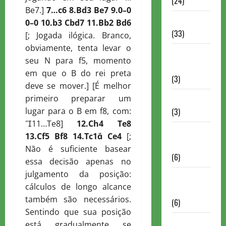
(24)
Be7.]
7…c6 8.
B
d3
B
e7 9.0–0
Homenagem
0–0 10.b3
C
bd7 11.
B
b2
B
d6
(33)
[; Jogada ilógica. Branco,
obviamente, tenta levar o
Lance do
seu N para f5, momento
mestre
em que o B do rei preta
(3)
deve se mover.] [É melhor
primeiro preparar um
Memoriais
lugar para o B em f8, com:
(3)
11…Te8]
12.
C
h4
T
e8
Memórias
13.
C
f5
B
f8 14.
T
c1

C
e4
[;
do Xadrez
Não é suficiente basear
(6)
essa decisão apenas no
julgamento da posição:
Mentes
cálculos de longo alcance
Brilhantes
também são necessários.
(6)
Sentindo que sua posição
Minhas
está gradualmente se