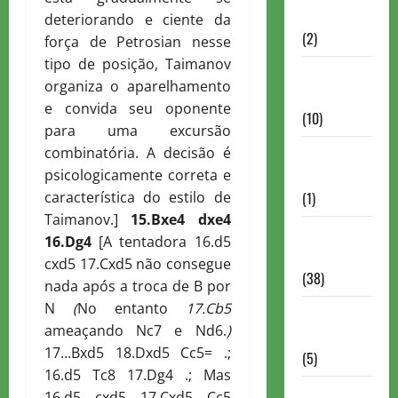
Partidas
deteriorando e ciente da
(2)
força de Petrosian nesse
tipo de posição, Taimanov
Notícias
organiza o aparelhamento
Antigas
e convida seu oponente
(10)
para uma excursão
combinatória. A decisão é
Notícias
psicologicamente correta e
Brasil
característica do estilo de
(1)
Taimanov.]
15.
B
xe4 dxe4
Notícias
16.
D
g4
[A tentadora 16.d5
Internacionais
cxd5 17.Cxd5 não consegue
(38)
nada após a troca de B por
N
(
No entanto
17.
C
b5
Notícias
ameaçando Nc7 e Nd6.
)
Nacionais
17…Bxd5 18.Dxd5 Cc5= .;
(5)
16.d5 Tc8 17.Dg4 .; Mas
Partidas
16.d5 cxd5 17.Cxd5 Cc5