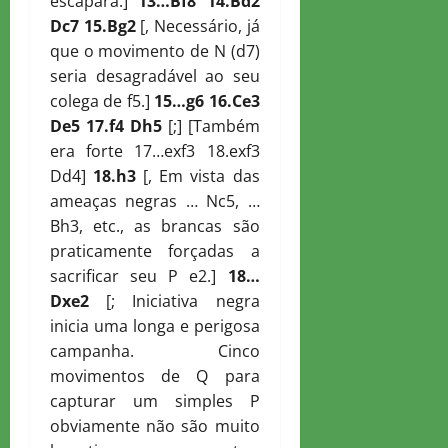
escapará.]
13…
B
f8 14.
B
d2
D
c7 15.
B
g2
[, Necessário, já
que o movimento de N (d7)
seria desagradável ao seu
colega de f5.]
15…g6 16.
C
e3
D
e5 17.f4
D
h5
[;] [Também
era forte 17…exf3 18.exf3
Dd4]
18.h3
[, Em vista das
ameaças negras … Nc5, …
Bh3, etc., as brancas são
praticamente forçadas a
sacrificar seu P e2.]
18…
D
xe2
[; Iniciativa negra
inicia uma longa e perigosa
campanha. Cinco
movimentos de Q para
capturar um simples P
obviamente não são muito