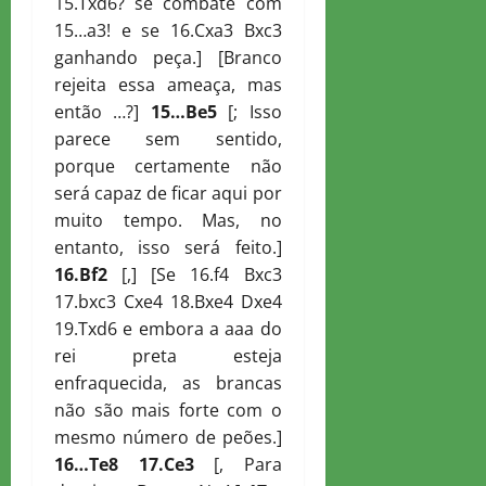
15.Txd6? se combate com
15…a3! e se 16.Cxa3 Bxc3
ganhando peça.] [Branco
rejeita essa ameaça, mas
então …?]
15…
B
e5
[; Isso
parece sem sentido,
porque certamente não
será capaz de ficar aqui por
muito tempo. Mas, no
entanto, isso será feito.]
16.
B
f2
[,] [Se 16.f4 Bxc3
17.bxc3 Cxe4 18.Bxe4 Dxe4
19.Txd6 e embora a aaa do
rei preta esteja
enfraquecida, as brancas
não são mais forte com o
mesmo número de peões.]
16…
T
e8 17.
C
e3
[, Para