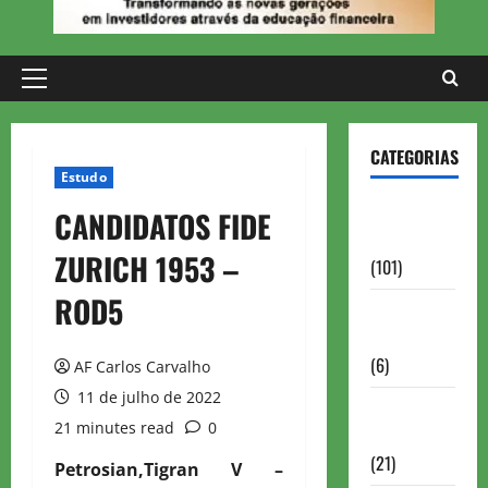
Primary
Menu
CATEGORIAS
Estudo
Aberturas e
CANDIDATOS FIDE
Defesas
ZURICH 1953 –
(101)
ROD5
Antigas
Brasil
(6)
AF Carlos Carvalho
11 de julho de 2022
Antigas
21 minutes read
0
FIDE
(21)
Petrosian,Tigran V –