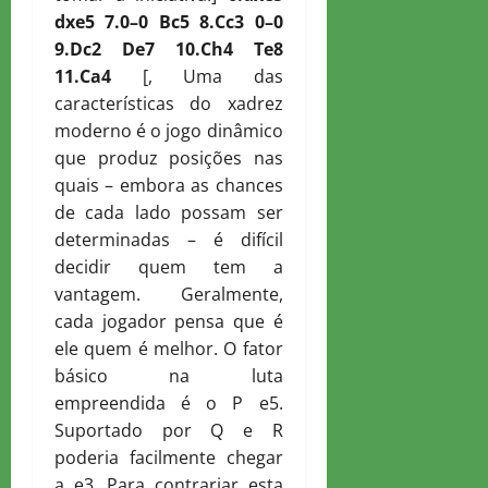
dxe5 7.0–0
B
c5 8.
C
c3 0–0
9.
D
c2
D
e7 10.
C
h4
T
e8
11.
C
a4
[, Uma das
características do xadrez
moderno é o jogo dinâmico
que produz posições nas
quais – embora as chances
de cada lado possam ser
determinadas – é difícil
decidir quem tem a
vantagem. Geralmente,
cada jogador pensa que é
ele quem é melhor. O fator
básico na luta
empreendida é o P e5.
Suportado por Q e R
poderia facilmente chegar
a e3. Para contrariar esta