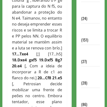
coluna “g”, liberando o P g6
para la captura do N f5, ou
Torneios
abandonar a proteção do
Chess.com
N e4. Taimanov, no entanto
(24)
no deseja emprender esses
Torneios da
riscos e se limita a trocar R
FIDE
e PP pelos NN. O equilibrio
(151)
material se mantém assim
e a luta se renova con brío.]
Torneios de
17…
T
xe4
[;] [17…h5]
Xadrez
18.
D
xe4 gxf5 19.
D
xf5
B
g7
(27)
20.e4
[, Com a ideia de
Torneios
incorporar a R de c1 ao
FEXERJ
flanco do rei.]
20…
C
f8 21.e5
(28)
[, Petrosian decide
mobilizar uma frente de
Torneios
peões no centro. Embora
LICHESS
tentador, esse plano
(86)