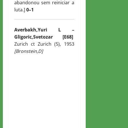
abandonou sem reiniciar a
luta.]
0–1
Averbakh,Yuri L –
Gligoric,Svetozar [E68]
Zurich ct Zurich (5), 1953
[Bronstein,D]