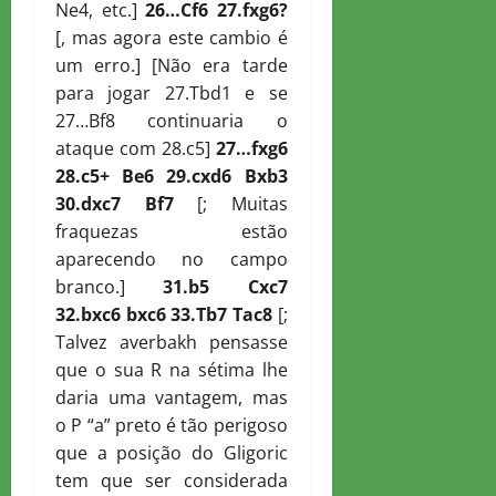
Ne4, etc.]
26…
C
f6 27.fxg6?
[, mas agora este cambio é
um erro.] [Não era tarde
para jogar 27.Tbd1 e se
27…Bf8 continuaria o
ataque com 28.c5]
27…fxg6
28.c5+
B
e6 29.cxd6
B
xb3
30.dxc7
B
f7
[; Muitas
fraquezas estão
aparecendo no campo
branco.]
31.b5
C
xc7
32.bxc6 bxc6 33.
T
b7
T
ac8
[;
Talvez averbakh pensasse
que o sua R na sétima lhe
daria uma vantagem, mas
o P “a” preto é tão perigoso
que a posição do Gligoric
tem que ser considerada