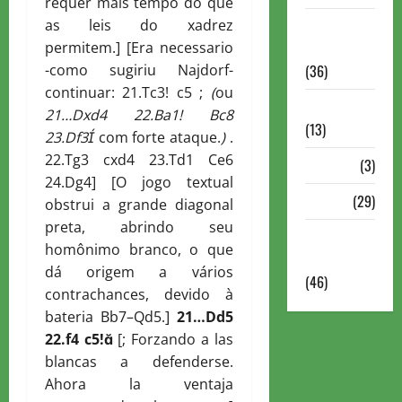
requer mais tempo do que
as leis do xadrez
Torneios
permitem.] [Era necessario
Militares
-como sugiriu Najdorf-
(36)
continuar: 21.Tc3! c5 ;
(
ou
Variedades
21…
D
xd4 22.
B
a1!
B
c8
(13)
23.
D
f3

com forte ataque.
)
.
22.Tg3 cxd4 23.Td1 Ce6
VÍdeos
(3)
24.Dg4] [O jogo textual
Xadrez
(29)
obstrui a grande diagonal
preta, abrindo seu
Xadrez
homônimo branco, o que
Online
dá origem a vários
(46)
contrachances, devido à
bateria Bb7–Qd5.]
21…
D
d5
22.f4 c5!

[; Forzando a las
blancas a defenderse.
Ahora la ventaja