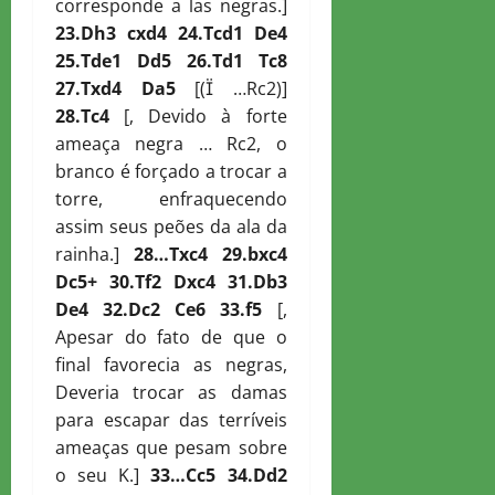
corresponde a las negras.]
23.
D
h3 cxd4 24.
T
cd1
D
e4
25.
T
de1
D
d5 26.
T
d1
T
c8
27.
T
xd4
D
a5
[( …Rc2)]
28.
T
c4
[, Devido à forte
ameaça negra … Rc2, o
branco é forçado a trocar a
torre, enfraquecendo
assim seus peões da ala da
rainha.]
28…
T
xc4 29.bxc4
D
c5+ 30.
T
f2
D
xc4 31.
D
b3
D
e4 32.
D
c2
C
e6 33.f5
[,
Apesar do fato de que o
final favorecia as negras,
Deveria trocar as damas
para escapar das terríveis
ameaças que pesam sobre
o seu K.]
33…
C
c5 34.
D
d2