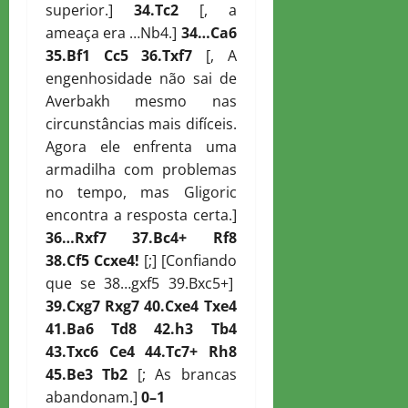
superior.]
34.
T
c2
[, a
ameaça era …Nb4.]
34…
C
a6
35.
B
f1
C
c5 36.
T
xf7
[, A
engenhosidade não sai de
Averbakh mesmo nas
circunstâncias mais difíceis.
Agora ele enfrenta uma
armadilha com problemas
no tempo, mas Gligoric
encontra a resposta certa.]
36…
R
xf7 37.
B
c4+
R
f8
38.
C
f5
C
cxe4!
[;] [Confiando
que se 38…gxf5 39.Bxc5+]
39.
C
xg7
R
xg7 40.
C
xe4
T
xe4
41.
B
a6
T
d8 42.h3
T
b4
43.
T
xc6
C
e4 44.
T
c7+
R
h8
45.
B
e3
T
b2
[; As brancas
abandonam.]
0–1