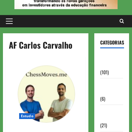
Primary
Menu
AF Carlos Carvalho
CATEGORIAS
Aberturas e
Defesas
(101)
Antigas
Brasil
(6)
Antigas
Estudo
FIDE
(21)
ChessMoves – MI Leandro