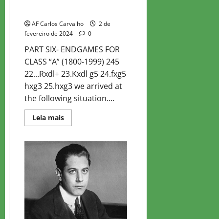
CURSO COMPLETO DE FINAL – 3
AF Carlos Carvalho
2 de
fevereiro de 2024
0
PART SIX- ENDGAMES FOR
CLASS “A” (1800-1999) 245
22…Rxdl+ 23.Kxdl g5 24.fxg5
hxg3 25.hxg3 we arrived at
the following situation....
Read
Leia mais
more
about
CURSO
COMPLETO
DE
FINAL
–
3