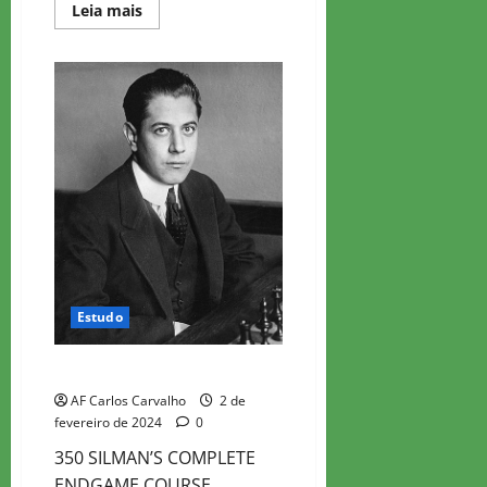
Read
Leia mais
more
about
CURSO
COMPLETO
DE
FINAL
–
5
Estudo
CURSO COMPLETO DE FINAL – 4
AF Carlos Carvalho
2 de
fevereiro de 2024
0
350 SILMAN’S COMPLETE
ENDGAME COURSE .._