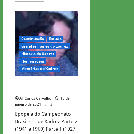
more
about
Saudoso
Waldemar
Costa
–
Campeonatos
Brasileiros
–
6
Continuação
Estudo
Grandes nomes do xadrez
Historia do Xadrez
Homenagem
Memórias do Xadrez
Saudoso Waldemar Costa –
Campeonatos Brasileiros – 2
AF Carlos Carvalho
18 de
janeiro de 2024
3
Epopeia do Campeonato
Brasileiro de Xadrez Parte 2
(1941 a 1960) Parte 1 (1927