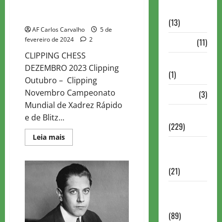
CLIPPING CHESS DECEMBER
Comentadas
2023
(13)
AF Carlos Carvalho
5 de
fevereiro de 2024
2
PDF
(11)
CLIPPING CHESS
Problemas
DEZEMBRO 2023 Clipping
(1)
Outubro – Clipping
Novembro Campeonato
Rating
(3)
Mundial de Xadrez Rápido
Recente
e de Blitz...
(229)
Read
Leia mais
more
Recente
about
CLIPPING
Brasil
CHESS
(21)
DECEMBER
2023
Recente
FIDE
(89)