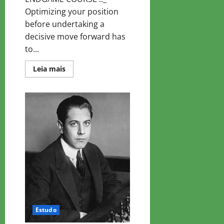
Optimizing your position
before undertaking a
decisive move forward has
to...
Read
Leia mais
more
about
CURSO
COMPLETO
DE
FINAL
–
4
Estudo