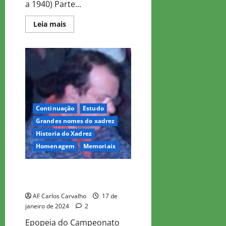
a 1940) Parte...
Read
Leia mais
more
about
Saudoso
Waldemar
Costa
–
Campeonatos
Brasileiros
–
2
Continuação
Estudo
Grandes nomes do xadrez
Historia do Xadrez
Homenagem
Memoriais
Saudoso Waldemar Costa –
Campeonatos Brasileiros – 4
AF Carlos Carvalho
17 de
janeiro de 2024
2
Epopeia do Campeonato