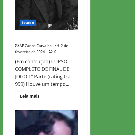
Estudo
CURSO COMPLETO DE FINAL
AF Carlos Carvalho
2 de
fevereiro de 2024
0
(Em contrução) CURSO
COMPLETO DE FINAL DE
JOGO 1ª Parte (rating 0 a
999) Houve um tempo...
Read
Leia mais
more
about
CURSO
COMPLETO
DE
FINAL