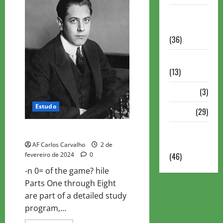
DE
FINAL
Torneios
–
2
Militares
(36)
Variedades
(13)
VÍdeos
(3)
Estudo
Xadrez
(29)
Xadrez
CURSO COMPLETO DE FINAL – 5
Online
AF Carlos Carvalho
2 de
fevereiro de 2024
0
(46)
-n 0= of the game? hile
Parts One through Eight
are part of a detailed study
program,...