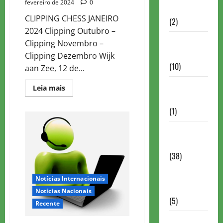
fevereiro de 2024
0
Partidas
CLIPPING CHESS JANEIRO
(2)
2024 Clipping Outubro –
Notícias
Clipping Novembro –
Antigas
Clipping Dezembro Wijk
(10)
aan Zee, 12 de...
Notícias
Read
Leia mais
more
Brasil
about
CLIPPING
(1)
CHESS
JANUARY
2024
Notícias
Internacionais
(38)
Notícias
Notícias Internacionais
Nacionais
Notícias Nacionais
(5)
Recente
Partidas