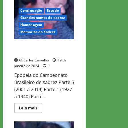
Continuação
Estudo
Grandes nomes do xadrez
Homenagem
Memórias do Xadrez
Saudoso Waldemar Costa –
Campeonatos Brasileiros – 5
AF Carlos Carvalho
19 de
janeiro de 2024
1
Epopeia do Campeonato
Brasileiro de Xadrez Parte 5
(2001 a 2014) Parte 1 (1927
a 1940) Parte...
Read
Leia mais
more
about
Saudoso
Waldemar
Costa