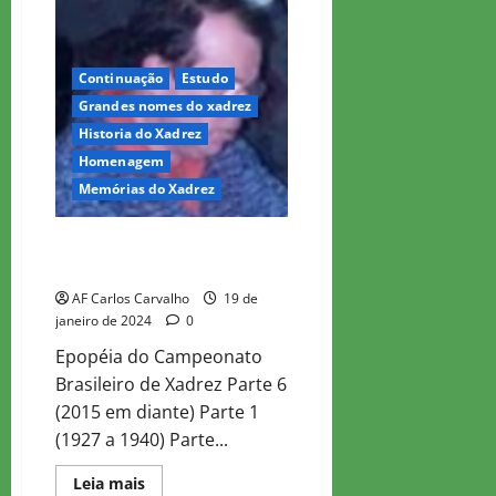
–
Campeonatos
Brasileiros
–
5
Continuação
Estudo
Grandes nomes do xadrez
Historia do Xadrez
Homenagem
Memórias do Xadrez
Saudoso Waldemar Costa –
Campeonatos Brasileiros – 6
AF Carlos Carvalho
19 de
janeiro de 2024
0
Epopéia do Campeonato
Brasileiro de Xadrez Parte 6
(2015 em diante) Parte 1
(1927 a 1940) Parte...
Read
Leia mais