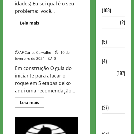
Continuação
idades) Eu sei qual é o seu
(103)
problema: você...
Dossiê
(2)
Read
Leia mais
more
Estudo
about
Entrevistas
Livrros
Indicados
(5)
Para
Xadrez para iniciantes
Principiantes
ESPORTES
AF Carlos Carvalho
10 de
fevereiro de 2024
0
(4)
Em construção O guia do
Estudo
(197)
iniciante para atacar o
roque em 5 etapas deixo
Grandes
aqui uma recomendação...
nomes do
xadrez
Read
Leia mais
more
(27)
about
Xadrez
Historia do
para
iniciantes
Xadrez