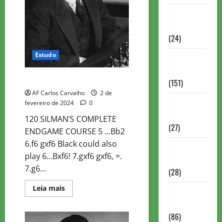
Torneios
Chess.com
(24)
Estudo
Torneios da
FIDE
CURSO COMPLETO DE FINAL – 2
(151)
AF Carlos Carvalho
2 de
Torneios de
fevereiro de 2024
0
Xadrez
120 SILMAN’S COMPLETE
(27)
ENDGAME COURSE 5 ...Bb2
6.f6 gxf6 Black could also
Torneios
play 6…Bxf6! 7.gxf6 gxf6, =.
FEXERJ
7.g6...
(28)
Read
Leia mais
Torneios
more
about
LICHESS
CURSO
COMPLETO
(86)