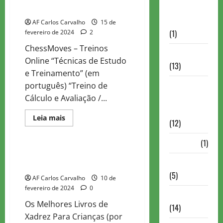
Autismo no
Perdomo
Xadrez
AF Carlos Carvalho
15 de
(1)
fevereiro de 2024
2
ChessMoves – Treinos
Calendários
Online “Técnicas de Estudo
(13)
e Treinamento” (em
Campeões
português) “Treino de
Mundiais de
Cálculo e Avaliação /...
Xadrez
Read
Leia mais
(12)
more
Estudo
about
ChessMoves
Cartola
(1)
–
MI
Livrros Indicados Para
Leandro
Chess 960
Principiantes
Perdomo
(5)
AF Carlos Carvalho
10 de
fevereiro de 2024
0
ChessBase
Os Melhores Livros de
(14)
Xadrez Para Crianças (por