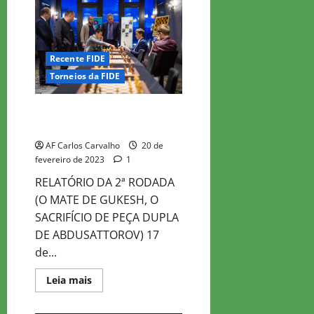
CHESS
MASTER
2023
–
ROD
3
Recente FIDE
Torneios da FIDE
WR CHESS MASTER 2023 – ROD
2
AF Carlos Carvalho
20 de
fevereiro de 2023
1
RELATÓRIO DA 2ª RODADA
(O MATE DE GUKESH, O
SACRIFÍCIO DE PEÇA DUPLA
DE ABDUSATTOROV) 17
de...
Read
Leia mais
more
about
WR