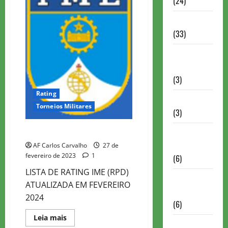
(24)
DE
SÁ
–
Homenagem
IME
2023
(33)
Lance do
mestre
(3)
Rating
Memoriais
Torneios Militares
(3)
LISTA DE RATING IME
Memórias
do Xadrez
AF Carlos Carvalho
27 de
fevereiro de 2023
1
(6)
LISTA DE RATING IME (RPD)
Mentes
ATUALIZADA EM FEVEREIRO
Brilhantes
2024
(6)
Read
Leia mais
Minhas
more