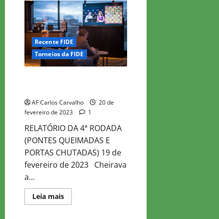
CHESS
MASTER
2023
–
PARTIDAS
Recente FIDE
Torneios da FIDE
WR CHESS MASTER 2023 – ROD
4
AF Carlos Carvalho
20 de
fevereiro de 2023
1
RELATÓRIO DA 4ª RODADA
(PONTES QUEIMADAS E
PORTAS CHUTADAS) 19 de
fevereiro de 2023 Cheirava
a...
Read
Leia mais
more
about
WR