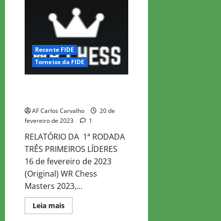
CHESS
MASTER
2023
–
ROD
2
Recente FIDE
Torneios da FIDE
WR CHESS MASTER 2023 – ROD
1
AF Carlos Carvalho
20 de
fevereiro de 2023
1
RELATÓRIO DA 1ª RODADA
TRÊS PRIMEIROS LÍDERES
16 de fevereiro de 2023
(Original) WR Chess
Masters 2023,...
Read
Leia mais
more
about