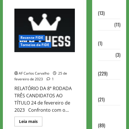
about
Comentadas
WR
CHESS
(13)
MASTER
2023
–
PDF
(11)
ROD
9
Problemas
Recente FIDE
(1)
Torneios da FIDE
Rating
(3)
WR CHESS MASTER 2023 – ROD
8
Recente
(229)
AF Carlos Carvalho
25 de
fevereiro de 2023
1
Recente
RELATÓRIO DA 8ª RODADA
Brasil
TRÊS CANDIDATOS AO
(21)
TÍTULO 24 de fevereiro de
2023 Confronto com o...
Recente
FIDE
Read
Leia mais
(89)
more