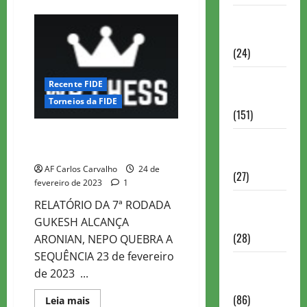
about
WR
Torneios
CHESS
MASTER
Chess.com
2023
–
(24)
ROD
8
Torneios da
Recente FIDE
FIDE
Torneios da FIDE
(151)
WR CHESS MASTER 2023 – ROD
Torneios de
7
Xadrez
AF Carlos Carvalho
24 de
(27)
fevereiro de 2023
1
Torneios
RELATÓRIO DA 7ª RODADA
FEXERJ
GUKESH ALCANÇA
(28)
ARONIAN, NEPO QUEBRA A
SEQUÊNCIA 23 de fevereiro
Torneios
de 2023 ...
LICHESS
(86)
Read
Leia mais