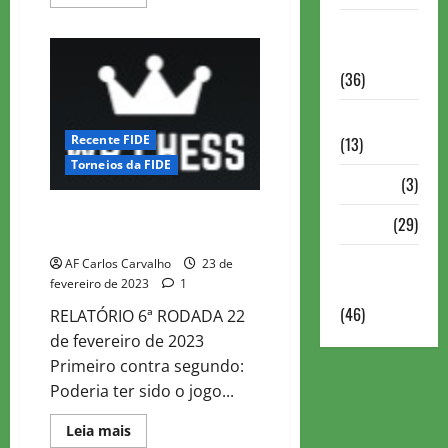
more
about
Torneios
WR
CHESS
Militares
MASTER
2023
(36)
–
ROD
7
Variedades
Recente FIDE
(13)
Torneios da FIDE
VÍdeos
(3)
WR CHESS MASTER 2023 – ROD
Xadrez
(29)
6
Xadrez
AF Carlos Carvalho
23 de
fevereiro de 2023
1
Online
(46)
RELATÓRIO 6ª RODADA 22
de fevereiro de 2023
Primeiro contra segundo:
Poderia ter sido o jogo...
Read
Leia mais
more