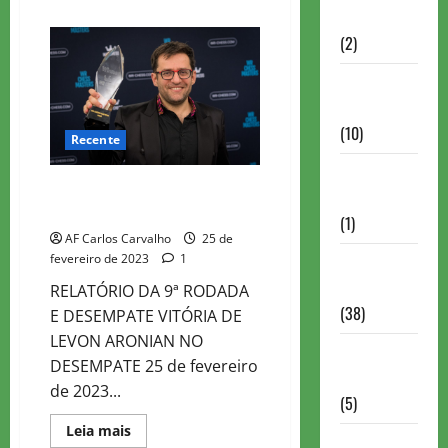
about
Partidas
LISTA
DE
(2)
RATING
IME
Notícias
Antigas
(10)
Recente
Notícias
WR CHESS MASTER 2023 – ROD
Brasil
9
(1)
AF Carlos Carvalho
25 de
fevereiro de 2023
1
Notícias
Internacionais
RELATÓRIO DA 9ª RODADA
(38)
E DESEMPATE VITÓRIA DE
LEVON ARONIAN NO
Notícias
DESEMPATE 25 de fevereiro
Nacionais
de 2023...
(5)
Read
Leia mais
Partidas
more