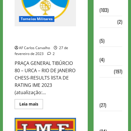
Continuação
(103)
Torneios Militares
Dossiê
(2)
Entrevistas
TORNEIO DE XADREZ ESTÁCIO DE
SÁ – IME 2023
(5)
AF Carlos Carvalho
27 de
ESPORTES
fevereiro de 2023
2
(4)
PRAÇA GENERAL TIBÚRCIO
80 – URCA – RIO DE JANEIRO
Estudo
(197)
CHESS-RESULTS lISTA DE
Grandes
RATING IME 2023
nomes do
(atualização:...
xadrez
Read
Leia mais
(27)
more
about
Historia do
TORNEIO
DE
Xadrez
XADREZ
ESTÁCIO