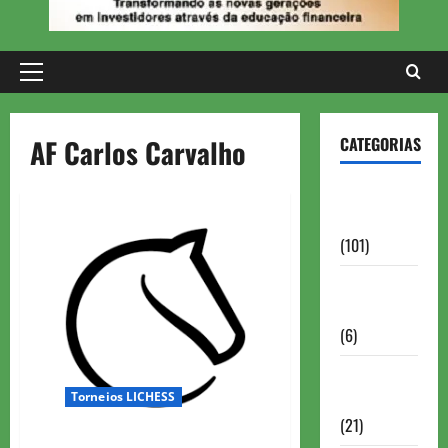
Primary
Menu
AF Carlos Carvalho
CATEGORIAS
Aberturas e
Defesas
(101)
Antigas
Brasil
(6)
Antigas
Torneios LICHESS
FIDE
(21)
LIGA DE FORMULA 1 LICHESS