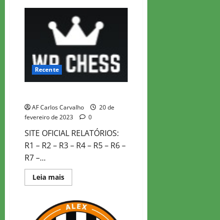
WR
CHESS
MASTER
2023
–
ROD
1
Recente
WR CHESS MASTER 2023
AF Carlos Carvalho
20 de
fevereiro de 2023
0
SITE OFICIAL RELATÓRIOS:
R1 – R2 – R3 – R4 – R5 – R6 –
R7 –...
Read
Leia mais
more
about
WR
CHESS
MASTER
2023