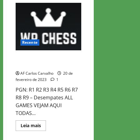
WR
CHESS
MASTER
2023
–
ROD
5
Recente
WR CHESS MASTER 2023 –
PARTIDAS
AF Carlos Carvalho
20 de
fevereiro de 2023
1
PGN: R1 R2 R3 R4 R5 R6 R7
R8 R9 – Desempates ALL
GAMES VEJAM AQUI
TODAS...
Read
Leia mais
more
about
WR