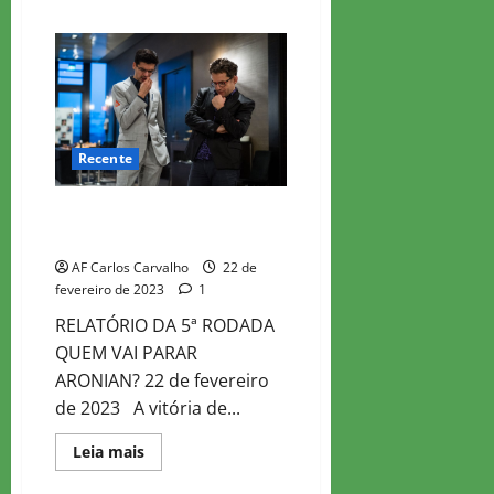
about
WR
CHESS
MASTER
2023
–
ROD
6
Recente
WR CHESS MASTER 2023 – ROD
5
AF Carlos Carvalho
22 de
fevereiro de 2023
1
RELATÓRIO DA 5ª RODADA
QUEM VAI PARAR
ARONIAN? 22 de fevereiro
de 2023 A vitória de...
Read
Leia mais
more
about