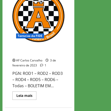
Torneios da FIDE
I MEMORIAL MAURICIO
MAGHELLY – ALEX 2023
AF Carlos Carvalho
3 de
fevereiro de 2023
1
PGN: ROD1 – ROD2 – ROD3
– ROD4 – ROD5 – ROD6 –
Todas – BOLETIM EM...
Read
Leia mais
more
about
I
MEMORIAL