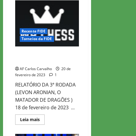
CHESS
MASTER
2023
–
ROD
4
Recente FIDE
Torneios da FIDE
WR CHESS MASTER 2023 – ROD
3
AF Carlos Carvalho
20 de
fevereiro de 2023
1
RELATÓRIO DA 3ª RODADA
(LEVON ARONIAN, O
MATADOR DE DRAGÕES )
18 de fevereiro de 2023 ...
Read
Leia mais
more
about
WR