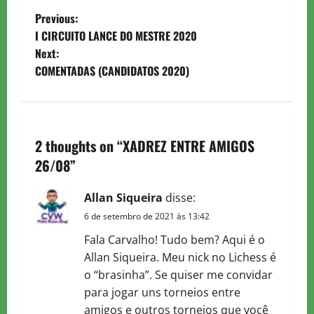
P
Previous:
I CIRCUITO LANCE DO MESTRE 2020
o
Next:
COMENTADAS (CANDIDATOS 2020)
s
t
n
2 thoughts on “
XADREZ ENTRE AMIGOS
a
26/08
”
v
Allan Siqueira
disse:
6 de setembro de 2021 às 13:42
i
Fala Carvalho! Tudo bem? Aqui é o
g
Allan Siqueira. Meu nick no Lichess é
o “brasinha”. Se quiser me convidar
a
para jogar uns torneios entre
amigos e outros torneios que você