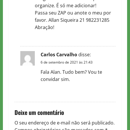
t
organize. É só me adicionar!
i
Passa seu ZAP ou anote o meu por
favor. Allan Siqueira 21 982231285
o
Abração!
n
RESPONDER
Carlos Carvalho
disse:
6 de setembro de 2021 às 21:43
Fala Alan. Tudo bem? Vou te
convidar sim.
RESPONDER
Deixe um comentário
O seu endereço de e-mail não será publicado.