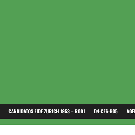
CANDIDATOS FIDE ZURICH 1953 – ROD1
D4-CF6-BG5
AGE