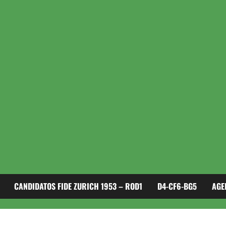
CANDIDATOS FIDE ZURICH 1953 – ROD1
D4-CF6-BG5
AGE