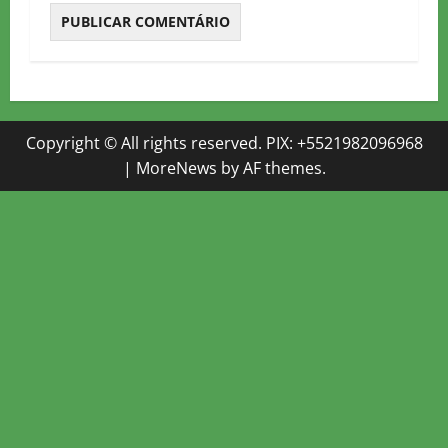
Copyright © All rights reserved. PIX: +5521982096968
|
MoreNews
by AF themes.