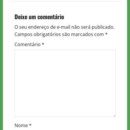
t
n
Deixe um comentário
a
O seu endereço de e-mail não será publicado.
Campos obrigatórios são marcados com
*
v
Comentário
*
i
g
a
t
i
o
n
Nome
*