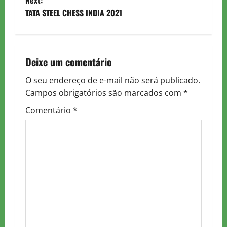
Next:
TATA STEEL CHESS INDIA 2021
s
t
n
Deixe um comentário
a
O seu endereço de e-mail não será publicado.
Campos obrigatórios são marcados com
*
v
Comentário
*
i
g
a
t
i