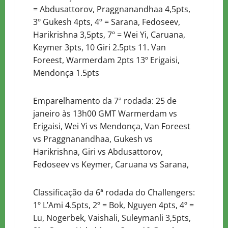
=
Abdusattorov
, Praggnanandhaa 4,5pts,
3º Gukesh 4pts, 4º = Sarana, Fedoseev,
Harikrishna 3,5pts, 7º = Wei Yi, Caruana,
Keymer 3pts, 10 Giri 2.5pts 11. Van
Foreest, Warmerdam 2pts 13º Erigaisi,
Mendonça 1.5pts
Emparelhamento da 7ª rodada: 25 de
janeiro às 13h00 GMT Warmerdam vs
Erigaisi, Wei Yi vs Mendonça, Van Foreest
vs Praggnanandhaa, Gukesh vs
Harikrishna, Giri vs
Abdusattorov
,
Fedoseev vs Keymer, Caruana vs Sarana,
Classificação da 6ª rodada do Challengers:
1º L’Ami 4.5pts, 2º = Bok, Nguyen 4pts, 4º =
Lu, Nogerbek, Vaishali, Suleymanli 3,5pts,