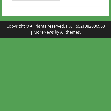
Copyright © All rights reserved. PIX: +5521982096968
|
MoreNews
by AF themes.