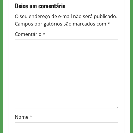
n
Deixe um comentário
a
O seu endereço de e-mail não será publicado.
Campos obrigatórios são marcados com
*
v
Comentário
*
i
g
a
t
i
o
n
Nome
*