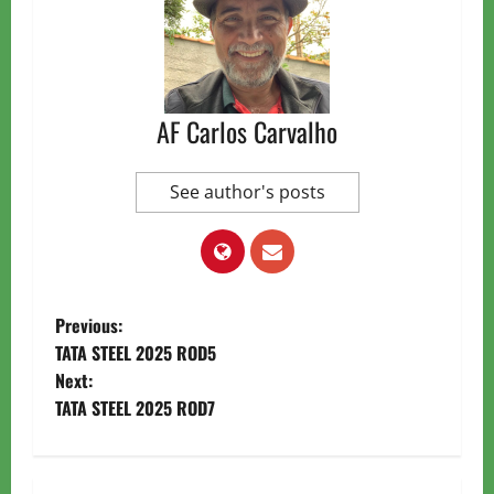
AF Carlos Carvalho
See author's posts
P
Previous:
TATA STEEL 2025 ROD5
o
Next:
TATA STEEL 2025 ROD7
s
t