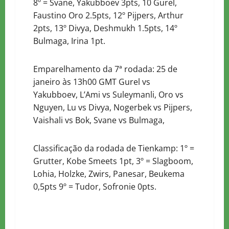
8º = Svane, Yakubboev 3pts, 10 Gurel,
Faustino Oro 2.5pts, 12º Pijpers, Arthur
2pts, 13º Divya, Deshmukh 1.5pts, 14º
Bulmaga, Irina 1pt.
Emparelhamento da 7ª rodada: 25 de
janeiro às 13h00 GMT Gurel vs
Yakubboev, L’Ami vs Suleymanli, Oro vs
Nguyen, Lu vs Divya, Nogerbek vs Pijpers,
Vaishali vs Bok, Svane vs Bulmaga,
Classificação da rodada de Tienkamp: 1º =
Grutter, Kobe Smeets 1pt, 3º = Slagboom,
Lohia, Holzke, Zwirs, Panesar, Beukema
0,5pts 9º = Tudor, Sofronie 0pts.