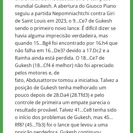
mundial Gukesh. A abertura do Giuoco Piano
seguiu a partida Nepomniachtchi contra Giri
de Saint Louis em 2023, o 9…Ce7 de Gukesh
sendo o primeiro novo lance. É difícil dizer se
havia alguma imprecisão verdadeira, mas
quando 15…Bg4 foi encontrado por 16.h4 que
não falha em 16…De3? devido a 17.Dc2 e a
Rainha ainda está perdida. O 18…Ce7 de
Gukesh (18…Cf4 é melhor) não foi apreciado
pelos motores e, de
fato,
Abdusattorov
tomou a iniciativa. Talvez a
posição de Gukesh tenha melhorado um
pouco depois de 28.Da4 (28.Tfd3) e pelo
controle de primeira um empate parecia o
resultado provável. Talvez 41…Ce8 tenha sido
o início dos problemas de Gukesh, mas 45…
Rf8? (45…Tb3) foi o lance que levou a uma
posição perdedora. Gukesh continuou